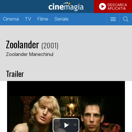
DESCARCA
APLICATIA
Cinema
TV
Filme
Seriale
Zoolander
(2001)
Zoolander Manechinul
Trailer