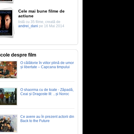
Cele mai bune filme de
actiune
listă cu 35 filme, creată de
andrei_dani
pe 16 Mai 2014
icole despre film
O călătorie în viitor plină de umor
și libertate – Capcana timpului
O shaorma cu de toate - Zăpadă,
Ceai și Dragoste III: ...și Noroc
Ce avere au în prezent actorii din
Back to the Future