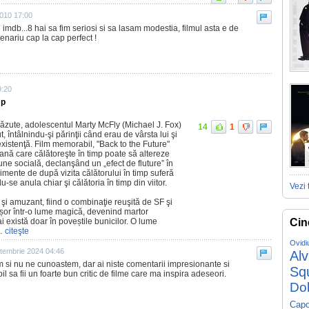
2010 17:00
e imdb...8 hai sa fim seriosi si sa lasam modestia, filmul asta e de
enariu cap la cap perfect !
9:20
mp
ăzute, adolescentul Marty McFly (Michael J. Fox)
14
1
t, întâlnindu-şi părinţii când erau de vârsta lui şi
xistenţă. Film memorabil, "Back to the Future"
ană care călătoreşte în timp poate să altereze
ţiune socială, declanşând un „efect de fluture” în
imente de după vizita călătorului în timp suferă
se anula chiar şi călătoria în timp din viitor.
Vezi 
v şi amuzant, fiind o combinaţie reuşită de SF şi
șor într-o lume magică, devenind martor
i există doar în poveștile bunicilor. O lume
Cin
…
citeşte
Ovidi
tembrie 2024 04:46
Al
 si nu ne cunoastem, dar ai niste comentarii impresionante si
Sq
bil sa fii un foarte bun critic de filme care ma inspira adeseori.
Do
Capo