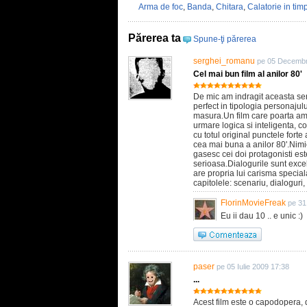
Arma de foc
,
Banda
,
Chitara
,
Calatorie in tim
Părerea ta
Spune-ţi părerea
serghei_romanu
pe 05 Decembr
Cel mai bun film al anilor 80'
De mic am indragit aceasta ser
perfect in tipologia personaju
masura.Un film care poarta am
urmare logica si inteligenta, 
cu totul original punctele fort
cea mai buna a anilor 80'.Nimic
gasesc cei doi protagonisti est
serioasa.Dialogurile sunt excel
are propria lui carisma specia
capitolele: scenariu, dialogur
FlorinMovieFreak
pe 31
Eu ii dau 10 .. e unic :)
paser
pe 05 Iulie 2009 17:38
...
Acest film este o capodopera, 