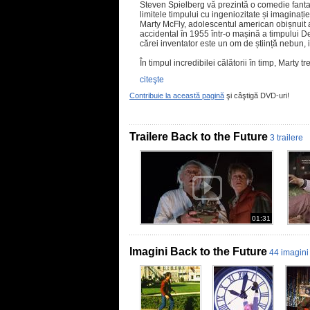
Steven Spielberg vă prezintă o comedie fanta
limitele timpului cu ingeniozitate și imaginație
Marty McFly, adolescentul american obișnuit al
accidental în 1955 într-o mașină a timpului D
cărei inventator este un om de știință nebun, 
În timpul incredibilei călătorii în timp, Marty 
citeşte
Contribuie la această pagină
şi câştigă DVD-uri!
Trailere Back to the Future
3 trailere
01:31
Imagini Back to the Future
44 imagini