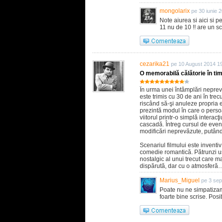
mongolarix
pe 30 iunie 
Note aiurea si aici si p
11 nu de 10 !! are un sc
cezarika21
pe 10 August 2014 1
O memorabilă călătorie în ti
În urma unei întâmplări neprev
este trimis cu 30 de ani în trecu
riscând să-şi anuleze propria e
prezintă modul în care o perso
viitorul printr-o simplă interac
cascadă. Întreg cursul de even
modificări neprevăzute, putându-
Scenariul filmului este inventi
comedie romantică. Pătrunzi u
nostalgic al unui trecut care ma
dispărută, dar cu o atmosferă
Marius_Miguel
pe 3 sep
Poate nu ne simpatizam
foarte bine scrise. Posi