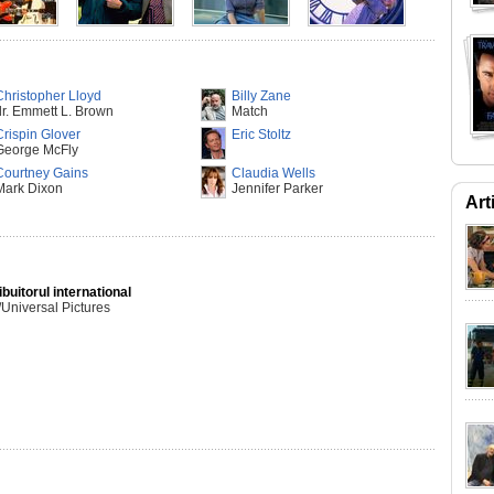
Christopher Lloyd
Billy Zane
dr. Emmett L. Brown
Match
Crispin Glover
Eric Stoltz
George McFly
Courtney Gains
Claudia Wells
Mark Dixon
Jennifer Parker
Art
ibuitorul international
Universal Pictures