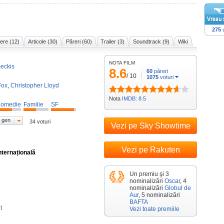
275
u
ere (12)
Articole (30)
Păreri (60)
Trailer (3)
Soundtrack (9)
Wiki
NOTA FILM
eckis
8.6
60
păreri
/
10
1075
voturi
Fox
,
Christopher Lloyd
Nota
IMDB: 8.5
omedie
Familie
SF
 gen
34 voturi
Vezi pe Sky Showtime
Vezi pe Rakuten
nternațională
Un premiu şi 3
nominalizări
Oscar
, 4
nominalizări
Globul de
Aur
, 5 nominalizări
BAFTA
t
Vezi toate premiile