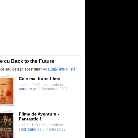
te cu Back to the Future
lace sau deteşti acest film?
Adaugă-l într-o listă!
Cele mai bune filme
listă cu 455 filme, creată de
Vorador
pe 2 Octombrie 2011
Filme de Aventura -
Fantastic !
listă cu 190 filme, creată de
FoxHound
pe 3 Martie 2012