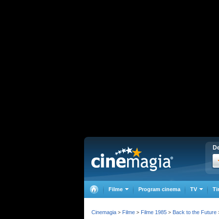
De
Filme
Program cinema
TV
Ti
Cinemagia
Filme
Filme 1985
Back to the Future
>
>
>