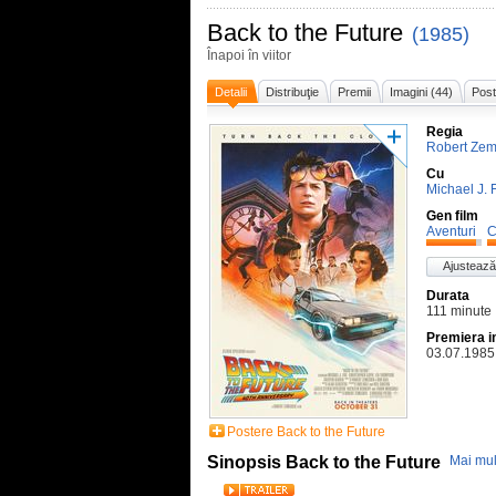
Back to the Future
(1985)
Înapoi în viitor
Detalii
Distribuţie
Premii
Imagini (44)
Post
Regia
Robert Zem
Cu
Michael J. 
Gen film
Aventuri
C
Ajustează
Durata
111 minute
Premiera i
03.07.1985
Postere Back to the Future
Sinopsis Back to the Future
Mai mul