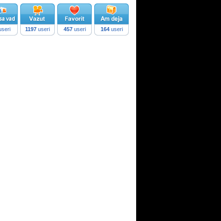
seri
1197
useri
457
useri
164
useri