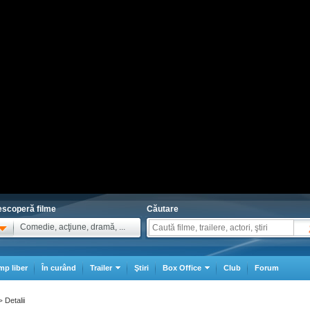
scoperă filme
Căutare
Comedie, acţiune, dramă, ...
mp liber
În curând
Trailer
Ştiri
Box Office
Club
Forum
Detalii
>