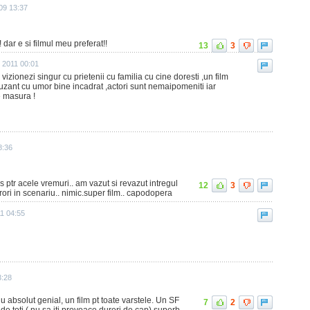
09 13:37
dar e si filmul meu preferat!!
13
3
e 2011 00:01
l vizionezi singur cu prietenii cu familia cu cine doresti ,un film
zant cu umor bine incadrat ,actori sunt nemaipomeniti iar
pe masura !
8:36
s ptr acele vremuri.. am vazut si revazut intregul
12
3
rori in scenariu.. nimic.super film.. capodopera
11 04:55
3:28
u absolut genial, un film pt toate varstele. Un SF
7
2