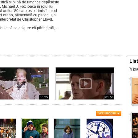
stică și plină de umor ce depășește
. Michael J. Fox joacă în rolul lui
 anilor '80 care este trimis în mod
eLorean, alimentată cu plutoniu, al
interpretat de Christopher Lloyd.
trebuie să se asigure că părinții săi,…
Lis
Îţi p
00.35
01:50
Vezi imagini