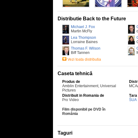
Distributie Back to the Future
Michael J. Fox
Martin McFly
Lea Thompson
Lorraine Baines
Thomas F. Wilson
Biff Tannen
Vezi toata distributia
Caseta tehnică
Produs de
Distr
Amblin Entertainment, Universal
MCA/
Pictures
Distribuit in Romania de
Țara
Pro Video
SUA
Film disponibil pe DVD în
România
Taguri