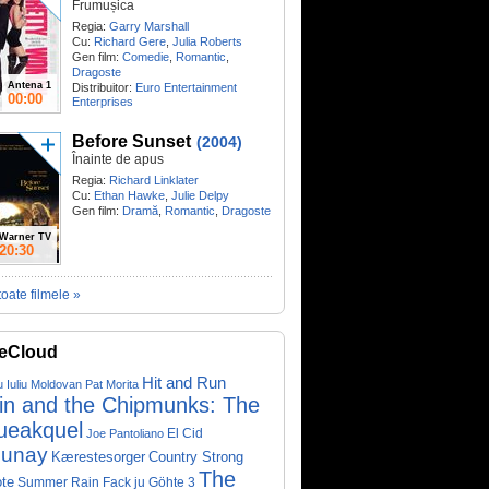
Frumușica
Regia:
Garry Marshall
Cu:
Richard Gere
,
Julia Roberts
Gen film:
Comedie
,
Romantic
,
Dragoste
Antena 1
Distribuitor:
Euro Entertainment
00:00
Enterprises
Before Sunset
(2004)
Înainte de apus
Regia:
Richard Linklater
Cu:
Ethan Hawke
,
Julie Delpy
Gen film:
Dramă
,
Romantic
,
Dragoste
Warner TV
20:30
toate filmele »
eCloud
Hit and Run
u Iuliu Moldovan
Pat Morita
vin and the Chipmunks: The
ueakquel
El Cid
Joe Pantoliano
lunay
Kærestesorger
Country Strong
The
te
Summer Rain
Fack ju Göhte 3