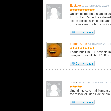
Eustake
pe 19 Iunie 2009 20:19
Un film de referinta al anilor '
Fox. Robert Zemeckis a dovedit
scene comice si in felurite an
grozava si ea... Johnny B Good
bogdan0125
pe 18 Aprilie 2010 
Foarte bun filmul. O poveste in
bine, mai ales Michael J. Fox.
oana
pe 18 Februarie 2006 16:27
Unul dintre cele mai frumoase 
fac rost de el , dar si de celelal