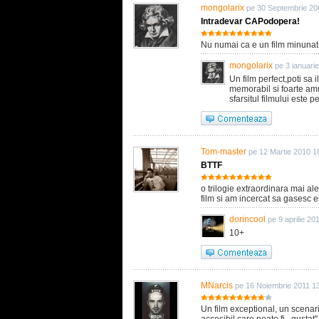
mongolarix
pe 30 Septembrie 20
Intradevar CAPodopera!
Nu numai ca e un film minunat! 
mongolarix
pe 3 ianuari
Un film perfect,poti sa i
memorabil si foarte amu
sfarsitul filmului este 
Tom-master
pe 12 Martie 2010 1
BTTF
o trilogie extraordinara mai ale
film si am incercat sa gasesc e
dorincool
pe 9 aprilie 20
10+
MNarcis
pe 16 Noiembrie 2011 1
Un film exceptional, un scenari