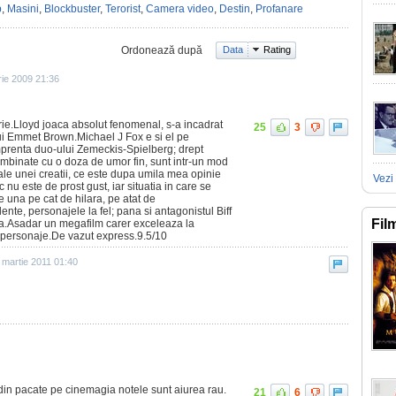
p
,
Masini
,
Blockbuster
,
Terorist
,
Camera video
,
Destin
,
Profanare
Ordonează după
Data
Rating
ie 2009 21:36
ie.Lloyd joaca absolut fenomenal, s-a incadrat
25
3
lui Emmet Brown.Michael J Fox e si el pe
prenta duo-ului Zemeckis-Spielberg; drept
combinate cu o doza de umor fin, sunt intr-un mod
e ale unei creatii, ce este dupa umila mea opinie
Vezi 
 nu este de prost gust, iar situatia in care se
e una pe cat de hilara, pe atat de
ente, personajele la fel; pana si antagonistul Biff
Fil
la.Asadar un megafilm carer exceleaza la
i, personaje.De vazut express.9.5/10
 martie 2011 01:40
din pacate pe cinemagia notele sunt aiurea rau.
21
6