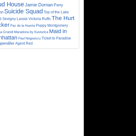
ud House
Jamie Dornan
Perry
Suicide Squad
on
Top of the Lake
The Hurt
ë Sevigny
Victoria Ruffo
Lassie
cker
Poppy Montgomery
Paz de la Huerta
Maid in
a Grandi
Maradona by Kusturica
nhattan
Ticket to Paradise
Paul Negoescu
pendiler
Agent Red