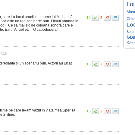
Lo
Mas
80, care i-a facut practic un nume lui Michael J.
14
2
Chlo
 ca este un regizor foarte bun. Filmul abunda in
Lo
alogii. Ce sa mai zic de coloana sonora care e
e, Earth Angel etc... O capodopera!
Seren
Ma
Kösh
17:19
teresanta si un scenariu bun. Actorii au jucat
13
2
filme pe care le-am vazut in viata mea.Sper sa
13
2
te 2 filme.