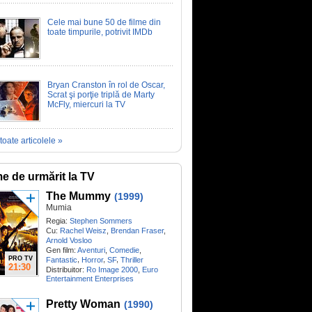
Cele mai bune 50 de filme din
toate timpurile, potrivit IMDb
Bryan Cranston în rol de Oscar,
Scrat şi porţie triplă de Marty
McFly, miercuri la TV
toate articolele »
me de urmărit la TV
The Mummy
(1999)
Mumia
Regia:
Stephen Sommers
Cu:
Rachel Weisz
,
Brendan Fraser
,
Arnold Vosloo
Gen film:
Aventuri
,
Comedie
,
PRO TV
,
,
,
Fantastic
Horror
SF
Thriller
21:30
Distribuitor:
Ro Image 2000
,
Euro
Entertainment Enterprises
Pretty Woman
(1990)