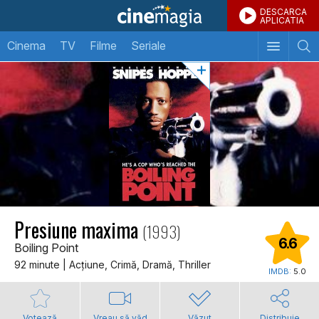
DESCARCA
APLICATIA
Cinema
TV
Filme
Seriale
Presiune maxima
(1993)
6.6
Boiling Point
92 minute | Acţiune, Crimă, Dramă, Thriller
IMDB:
5.0
Votează
Vreau să văd
Văzut
Distribuie