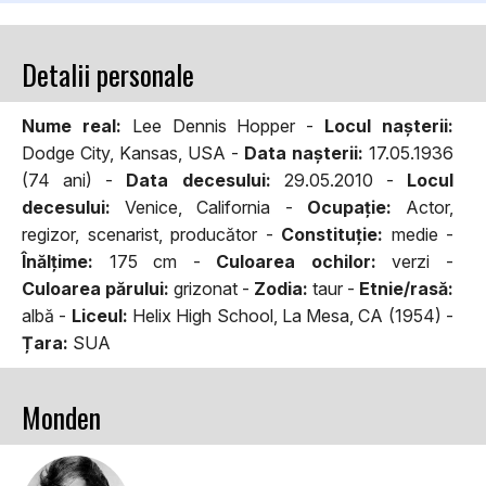
Detalii personale
Nume real:
Lee Dennis Hopper -
Locul naşterii:
Dodge City, Kansas, USA -
Data naşterii:
17.05.1936
(74 ani) -
Data decesului:
29.05.2010 -
Locul
decesului:
Venice, California -
Ocupaţie:
Actor,
regizor, scenarist, producător -
Constituţie:
medie -
Înălţime:
175 cm -
Culoarea ochilor:
verzi -
Culoarea părului:
grizonat -
Zodia:
taur -
Etnie/rasă:
albă -
Liceul:
Helix High School, La Mesa, CA (1954) -
Țara:
SUA
Monden