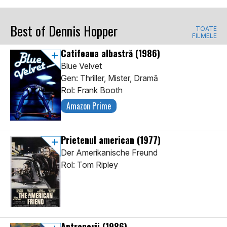
Best of Dennis Hopper
TOATE
FILMELE
Catifeaua albastră
(1986)
Blue Velvet
Gen: Thriller, Mister, Dramă
Rol: Frank Booth
Amazon Prime
Prietenul american
(1977)
Der Amerikanische Freund
Rol: Tom Ripley
Antrenorii
(1986)