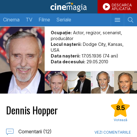
DESCARCA
APLICATIA
Cinema
TV
Filme
Seriale
Ocupație:
Actor, regizor, scenarist,
producător
Locul naşterii:
Dodge City, Kansas,
USA
Data naşterii:
17.05.1936 (74 ani)
Data decesului:
29.05.2010
Dennis Hopper
8.5
Votează
Comentarii (12)
VEZI COMENTARIILE