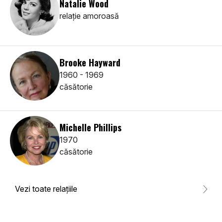
Natalie Wood
relaţie amoroasă
Brooke Hayward
1960 - 1969
căsătorie
Michelle Phillips
1970
căsătorie
Vezi toate relaţiile