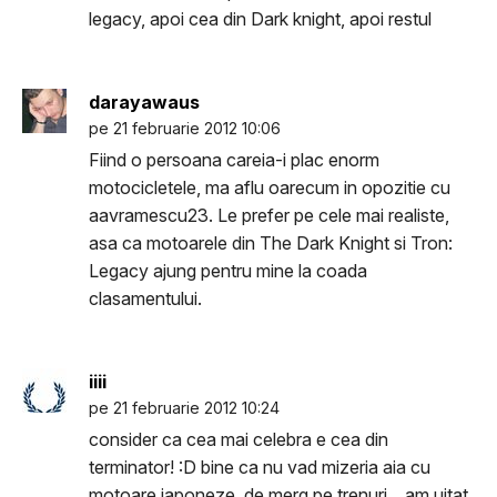
legacy, apoi cea din Dark knight, apoi restul
darayawaus
pe 21 februarie 2012 10:06
Fiind o persoana careia-i plac enorm
motocicletele, ma aflu oarecum in opozitie cu
aavramescu23. Le prefer pe cele mai realiste,
asa ca motoarele din The Dark Knight si Tron:
Legacy ajung pentru mine la coada
clasamentului.
iiii
pe 21 februarie 2012 10:24
consider ca cea mai celebra e cea din
terminator! :D bine ca nu vad mizeria aia cu
motoare japoneze, de merg pe trenuri... am uitat