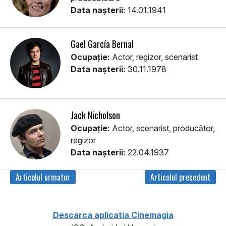
Data nașterii:
14.01.1941
Gael García Bernal
Ocupație:
Actor, regizor, scenarist
Data nașterii:
30.11.1978
Jack Nicholson
Ocupație:
Actor, scenarist, producător,
regizor
Data nașterii:
22.04.1937
Articolul urmator
Articolul precedent
Descarca aplicatia Cinemagia