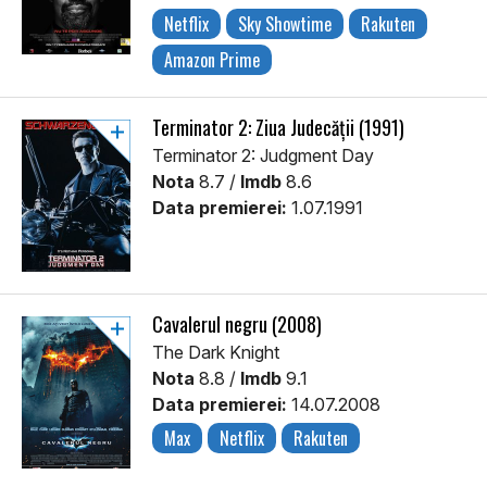
Netflix
Sky Showtime
Rakuten
Amazon Prime
Terminator 2: Ziua Judecății (1991)
Terminator 2: Judgment Day
Nota
8.7 /
Imdb
8.6
Data premierei:
1.07.1991
Cavalerul negru (2008)
The Dark Knight
Nota
8.8 /
Imdb
9.1
Data premierei:
14.07.2008
Max
Netflix
Rakuten