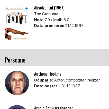
Absolventul (1967)
The Graduate
Nota
7.9 /
Imdb
8.0
Data premierei:
21.12.1967
Persoane
Anthony Hopkins
Ocupație:
Actor, compozitor, regizor
Data nașterii:
31.12.1937
Arnold Schwarzenegger