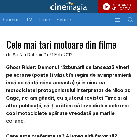
DESCARCA
APLICATIA
Cinema
TV
Filme
Seriale
Cele mai tari motoare din filme
de Ştefan Dobroiu în 21 Feb 2012
Ghost Rider: Demonul răzbunării se lansează vineri
pe ecrane (poate fi văzut în regim de avanpremieră
încă de săptămâna aceasta) şi în cinstea
motocicletei protagonistului interpretat de Nicolas
Cage, ne-am gândit, cu ajutorul revistei Time şi al
altor publicaţii, să-ţi arătăm câteva dintre cele mai
cool motociclete apărute vreodată pe marile
ecrane.
Care este preferata ta? Ai vreo altă favorită?