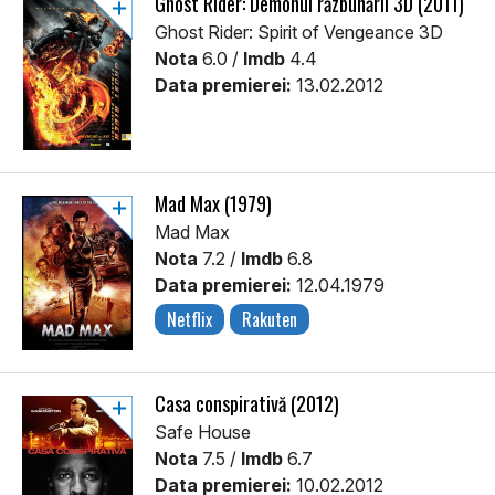
Ghost Rider: Demonul răzbunării 3D (2011)
Ghost Rider: Spirit of Vengeance 3D
Nota
6.0 /
Imdb
4.4
Data premierei:
13.02.2012
Mad Max (1979)
Mad Max
Nota
7.2 /
Imdb
6.8
Data premierei:
12.04.1979
Netflix
Rakuten
Casa conspirativă (2012)
Safe House
Nota
7.5 /
Imdb
6.7
Data premierei:
10.02.2012