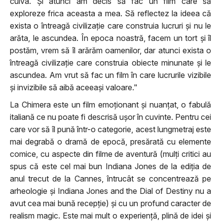
cuiva. Și atunci am decis să fac un film care să
exploreze frica aceasta a mea. Să reflectez la ideea că
exista o întreagă civilizație care construia lucruri și nu le
arăta, le ascundea. În epoca noastră, facem un tort și îl
postăm, vrem să îl arărăm oamenilor, dar atunci exista o
întreagă civilizație care construia obiecte minunate și le
ascundea. Am vrut să fac un film în care lucrurile vizibile
și invizibile să aibă aceeași valoare."
La Chimera este un film emoționant și nuanțat, o fabulă
italiană ce nu poate fi descrisă ușor în cuvinte. Pentru cei
care vor să îl pună într-o categorie, acest lungmetraj este
mai degrabă o dramă de epocă, presărată cu elemente
comice, cu aspecte din filme de aventură (mulți critici au
spus că este cel mai bun Indiana Jones de la ediția de
anul trecut de la Cannes, întrucât se concentrează pe
arheologie și Indiana Jones and the Dial of Destiny nu a
avut cea mai bună recepție) și cu un profund caracter de
realism magic. Este mai mult o experiență, plină de idei și