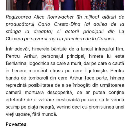
Regizoarea Alice Rohrwacher (în mijloc) alături de
producătorul Carlo Cresto-Dina (al doilea de la
stânga la dreapta) și actorii principali din
La
Chimera
pe covorul roșu la premiera de la Cannes.
Într-adevăr, himerele bântuie de-a lungul întregului film.
Pentru Arthur, personajul principal, himera lui este
Benianina, logodnica sa care a murit, dar pe care o caută
în fiecare mormânt etrusc pe care îl jefuiește. Pentru
banda de tombaroli din care Arthur face parte, himera
reprezintă posibilitatea de a se îmbogăți din următoarea
cameră mortuară descoperită, ce ar putea conține
artefacte de o valoare inestimabilă pe care să le vândă
scump pe piața neagră, venind deci cu promisiunea unei
vieți ușoare, fără muncă.
Povestea