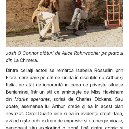
Josh O'Connor alături de Alice Rohrwacher pe platoul
din
La Chimera
.
Dintre ceilalți actori se remarcă Isabella Rossellini prin
Flora, care pare pe cât de lucidă în discuțiile cu Arthur și
Italia, pe atât de ignorantă în ceea ce privește situația
Beniaminei, într-un stil ce amintește de Miss Havisham
din
Marile speranțe
, scrisă de Charles Dickens. Sau
poate, asemenea lui Arthur, crede și ea în acest plan
nevăzut. Carol Duarte iese și ea în evidență drept Italia,
având niște ochi extrem de expresivi și o energie vioaie,
personajul său explorând o zonă fină dintre comic și