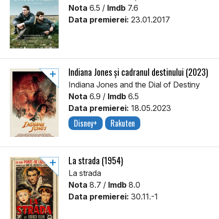
Nota
6.5 /
Imdb
7.6
Data premierei:
23.01.2017
Indiana Jones și cadranul destinului (2023)
Indiana Jones and the Dial of Destiny
Nota
6.9 /
Imdb
6.5
Data premierei:
18.05.2023
Disney+
Rakuten
La strada (1954)
La strada
Nota
8.7 /
Imdb
8.0
Data premierei:
30.11.-1