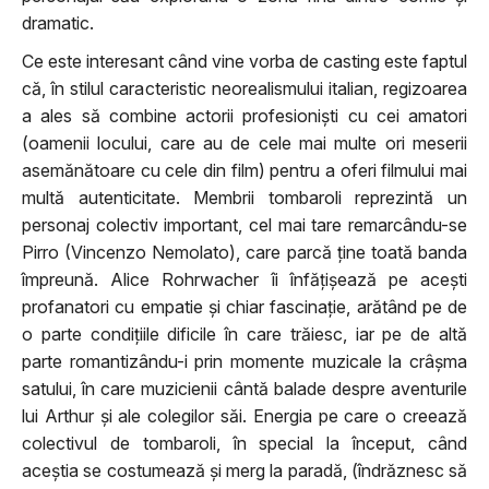
dramatic.
Ce este interesant când vine vorba de casting este faptul
că, în stilul caracteristic neorealismului italian, regizoarea
a ales să combine actorii profesioniști cu cei amatori
(oamenii locului, care au de cele mai multe ori meserii
asemănătoare cu cele din film) pentru a oferi filmului mai
multă autenticitate. Membrii tombaroli reprezintă un
personaj colectiv important, cel mai tare remarcându-se
Pirro (Vincenzo Nemolato), care parcă ține toată banda
împreună. Alice Rohrwacher îi înfățișează pe acești
profanatori cu empatie și chiar fascinație, arătând pe de
o parte condițiile dificile în care trăiesc, iar pe de altă
parte romantizându-i prin momente muzicale la crâșma
satului, în care muzicienii cântă balade despre aventurile
lui Arthur și ale colegilor săi. Energia pe care o creează
colectivul de tombaroli, în special la început, când
aceștia se costumează și merg la paradă, (îndrăznesc să