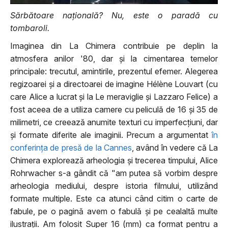
Sărbătoare națională? Nu, este o paradă cu
tombaroli.
Imaginea din La Chimera contribuie pe deplin la
atmosfera anilor '80, dar și la cimentarea temelor
principale: trecutul, amintirile, prezentul efemer. Alegerea
regizoarei și a directoarei de imagine Hélène Louvart (cu
care Alice a lucrat și la Le meraviglie și Lazzaro Felice) a
fost aceea de a utiliza camere cu peliculă de 16 și 35 de
milimetri, ce creează anumite texturi cu imperfecțiuni, dar
și formate diferite ale imaginii. Precum a argumentat
în
conferința de presă de la Cannes
, având în vedere că La
Chimera explorează arheologia și trecerea timpului, Alice
Rohrwacher s-a gândit că "am putea să vorbim despre
arheologia mediului, despre istoria filmului, utilizând
formate multiple. Este ca atunci când citim o carte de
fabule, pe o pagină avem o fabulă și pe cealaltă multe
ilustrații. Am folosit Super 16 (mm) ca format pentru a