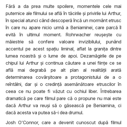
Fără a da prea multe spoilere, momentele cele mai
puternice ale filmului se află în tăcirile și privirile lui Arthur,
în special atunci când descoperă încă un mormânt etrusc
în care nu apare nicio urmă a Beniaminei, care parcă îl
evită în ultimul moment. Rohrwacher reușește cu
măiestrie să confere valoare invizibilului, punând
accentul pe acest spațiu liminal, aflat la granița dintre
lumea noastră și o lume de apoi. Dezamăgirile de pe
chipul lui Arthur și continua căutare a unei ființe ce se
află mai degrabă pe alt plan al realității arată
determinarea covârșitoare a protagonistului de a o
reîntâlni, dar și o credință asemănătoare etruscilor în
ceea ce nu poate fi văzut cu ochiul liber. Întrebarea
dramatică pe care filmul pare că o propune nu mai este
dacă Arthur va reuși să o găsească pe Beniamina, ci
dacă acesta va putea să-i dea drumul.
Josh O'Connor, care a devenit cunoscut după filmul