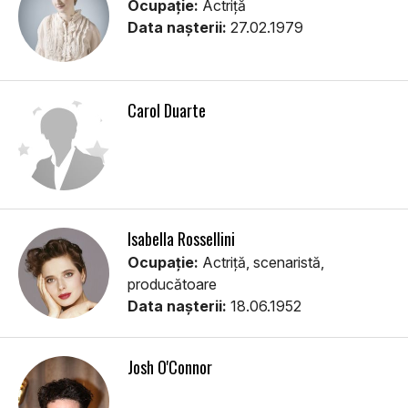
Ocupație:
Actriţă
Data nașterii:
27.02.1979
Carol Duarte
Isabella Rossellini
Ocupație:
Actriță, scenaristă,
producătoare
Data nașterii:
18.06.1952
Josh O'Connor