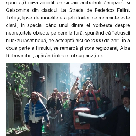
spun că) mi-a amintit de circarii ambulanți Zampanò și
Gelsomina din clasicul La Strada de Federico Fellini.
Totuși, lipsa de moralitate a jefuitorilor de morminte este
clară, în special când unul dintre ei vorbește despre
neprețuitele obiecte pe care le fură, spunând că "etruscii
ni le-au lăsat nouă, ne așteaptă aici de 2000 de ani". În a
doua parte a filmului, se remarcă și sora regizoarei, Alba
Rohrwacher, apărând într-un rol surprinzător.