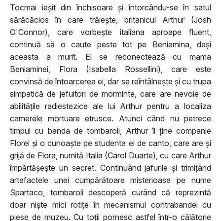
Tocmai ieșit din închisoare și întorcându-se în satul
sărăcăcios în care trăiește, britanicul Arthur (Josh
O'Connor), care vorbește italiana aproape fluent,
continuă să o caute peste tot pe Beniamina, deși
aceasta a murit. El se reconectează cu mama
Beniaminei, Flora (Isabella Rossellini), care este
convinsă de întoarcerea ei, dar se reîntâlnește și cu trupa
simpatică de jefuitori de morminte, care are nevoie de
abilitățile radiestezice ale lui Arthur pentru a localiza
camerele mortuare etrusce. Atunci când nu petrece
timpul cu banda de tombaroli, Arthur îi ține companie
Florei și o cunoaște pe studenta ei de canto, care are și
grijă de Flora, numită Italia (Carol Duarte), cu care Arthur
împărtășește un secret. Continuând jafurile și trimițând
artefactele unei cumpărătoare misterioase pe nume
Spartaco, tombaroli descoperă curând că reprezintă
doar niște mici rotițe în mecanismul contrabandei cu
piese de muzeu. Cu toții pornesc astfel într-o călătorie