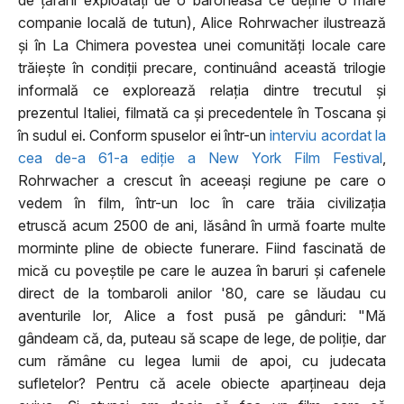
companie locală de tutun), Alice Rohrwacher ilustrează
și în La Chimera povestea unei comunități locale care
trăiește în condiții precare, continuând această trilogie
informală ce explorează relația dintre trecutul și
prezentul Italiei, filmată ca și precedentele în Toscana și
în sudul ei. Conform spuselor ei într-un
interviu acordat la
cea de-a 61-a ediție a New York Film Festival
,
Rohrwacher a crescut în aceeași regiune pe care o
vedem în film, într-un loc în care
trăia civilizația
etruscă
acum 2500 de ani, lăsând în urmă foarte multe
morminte pline de obiecte funerare. Fiind fascinată de
mică cu poveștile pe care le auzea în baruri și cafenele
direct de la tombaroli anilor '80, care se lăudau cu
aventurile lor, Alice a fost pusă pe gânduri: "Mă
gândeam că, da, puteau să scape de lege, de poliție, dar
cum rămâne cu legea lumii de apoi, cu judecata
sufletelor? Pentru că acele obiecte aparțineau deja