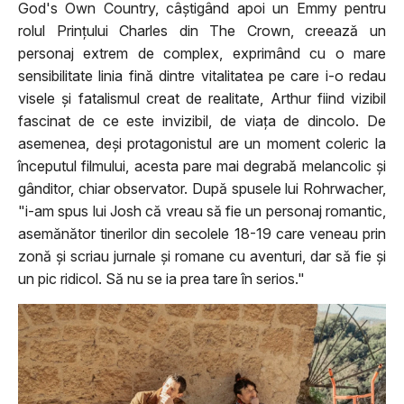
God's Own Country, câștigând apoi un Emmy pentru
rolul Prințului Charles din The Crown, creează un
personaj extrem de complex, exprimând cu o mare
sensibilitate linia fină dintre vitalitatea pe care i-o redau
visele și fatalismul creat de realitate, Arthur fiind vizibil
fascinat de ce este invizibil, de viața de dincolo. De
asemenea, deși protagonistul are un moment coleric la
începutul filmului, acesta pare mai degrabă melancolic și
gânditor, chiar observator. După spusele lui Rohrwacher,
"i-am spus lui Josh că vreau să fie un personaj romantic,
asemănător tinerilor din secolele 18-19 care veneau prin
zonă și scriau jurnale și romane cu aventuri, dar să fie și
un pic ridicol. Să nu se ia prea tare în serios."