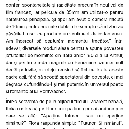
conferi spontaneitate și rapiditate precum în noul val de
film francez, iar pelicula de 35mm am utilizat-o pentru
narațiunea principală. Și apoi am avut o cameră micuță
de 16mm pentru anumite duble, de exemplu când zburau
păsările brusc, ce produce un sentiment de instantaneu.
Am încercat să capturăm momentul trecător." Într-
adevăr, diversele moduri alese pentru a spune povestea
jefuitorilor de morminte din Italia anilor '80 și a lui Arthur,
dar și pentru a reda imaginile cu Beniamina par mai mult
decât potrivite, montajul reușind să îmbine toate aceste
cadre abil, fără să scoată spectatorul din poveste, ci mai
degrabă cufundându-l și mai puternic în universul poetic
și romantic al lui Rohrwacher.
Într-o secvență de pe la mijlocul filmului, aparent banală,
Italia o întreabă pe Flora cui aparține gara abandonată în
care se află: "Aparține tuturor... sau nu aparține
nimănui?" Flora răspunde simplu: "Tuturor. Și nimănui".