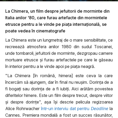
La Chimera, un film despre jefuitorii de morminte din
Italia anilor '80, care furau artefacte din mormintele
etrusce pentru a le vinde pe piața internațională, se
poate vedea în cinematografe
La Chimera este un lungmetraj de o mare sensibilitate, ce
recreează atmosfera anilor 1980 din sudul Toscanei,
unde tombaroli, jefuitorii de morminte, dezgropau camere
mortuare etrusce și furau artefactele pe care le găseau
în interior pentru a le vinde apoi pe piața neagră.
"La Chimera [în română, himera] este ceva la care
încercăm să ajungem, dar în final nu reușim. Dorința de a
fi bogați sau dorința de a fi iubiți. Aici arătăm povestea
diferitelor himere. Este un film despre trecut, despre viitor
și despre dorințe", așa își descrie pelicula regizoarea
Alice Rohrwacher
într-un interviu dat pentru
Deadline
la
Cannes. Premiera mondială a fost un succes răsunător,