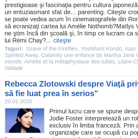
prestigioase şi fascinaţia pentru cultura japoneză
un entuziasmant sfat de... parenting. Citeşte
cro
se poate vedea acum în cinematografele din Ro
să ecranizaţi cartea lui Amélie Nothomb?Maïlys 
ne ştim încă din şcoală şi, în timp ce lucram ca s
lui Rémi Chay?...
citeşte
Taguri:
Grave of the Fireflies
,
Yoshifumi Kondo
,
Isao
Spirited Away
,
Calamity une enfance de Martha Jane 
monde
,
Amélie et la métaphysique des tubes
,
Liane-C
Vallade
Rebecca Zlotowski despre Viaţă pri
să fie luat prea în serios"
20.01.2026
Primul lucru care se spune despr
Jodie Foster
interpretează un rol
exclusiv în limba franceză. Prin 
organizaţie care se ocupă cu po