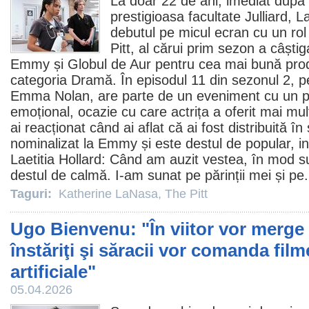
La doar 22 de ani, imediat după 
prestigioasa facultate Julliard, La
debutul pe micul ecran cu un rol
Pitt
, al cărui prim sezon a câști
Emmy și Globul de Aur pentru cea mai bună produ
categoria Dramă. În episodul 11 din sezonul 2, pe
Emma Nolan, are parte de un eveniment cu un p
emoțional, ocazie cu care actrița a oferit mai mul
ai reacționat când ai aflat că ai fost distribuită în
nominalizat la Emmy și este destul de popular, inc
Laetitia Hollard: Când am auzit vestea, în mod s
destul de calmă. I-am sunat pe părinții mei și pe.
Taguri:
Katherine LaNasa
,
The Pitt
Ugo Bienvenu: "În viitor vor merge 
înstăriţi şi săracii vor comanda film
artificiale"
05.04.2026