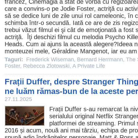
francez, Cinemagia a stat de vorbă cu regizoar
care a convins-o pe Jodie Foster, actriţă cu activ
să se dedice luni de zile unui rol cameleonic, în 
schimba într-o secundă. Iată ce are de zis regi
trebui văzut
filmul
ei şi cât de emoţionată a fost 
actriţă. Îţi deschizi
filmul
cu melodia Psycho Killer
Heads. Cum ai ajuns la această alegere?Ideea nu
monteuzei mele, Géraldine Mangenot, iar eu am 
Taguri:
Frederick Wiseman
,
Bernard Herrmann
,
The 
Foster
,
Rebecca Zlotowski
,
A Private Life
Frații Duffer, despre Stranger Things
ne luăm rămas-bun de la aceste pe
27.11.2025
Frații Duffer s-au remarcat la niv
serialului original Netflix
Strange
platformei de streaming. Primul 
2016 și acum, nouă ani mai târziu, echipa de pro
spună adio îndrăgitelor personaje. Matt & Ross a