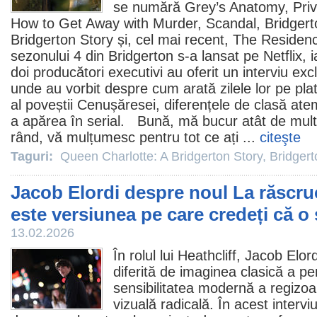
se numără Grey’s Anatomy, Priva
How to Get Away with Murder, Scandal,
Bridgert
Bridgerton Story
și, cel mai recent, The Residen
sezonului 4 din Bridgerton s-a lansat pe Netflix, 
doi producători executivi au oferit un interviu ex
unde au vorbit despre cum arată zilele lor pe pla
al poveștii Cenușăresei, diferențele de clasă atem
a apărea în serial. Bună, mă bucur atât de mult
rând, vă mulțumesc pentru tot ce ați ...
citeşte
Taguri:
Queen Charlotte: A Bridgerton Story
,
Bridgert
Jacob Elordi despre noul La răscru
este versiunea pe care credeți că o ș
13.02.2026
În rolul lui Heathcliff,
Jacob Elord
diferită de imaginea clasică a pers
sensibilitatea modernă a regizoar
vizuală radicală. În acest intervi