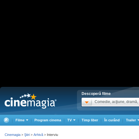
Descoperă filme
Comedie, acţiune, dramă, .
Filme
Program cinema
TV
Timp liber
În curând
Trailer
Cinemagia
Ştiri
Arhivă
Interviu
>
>
>