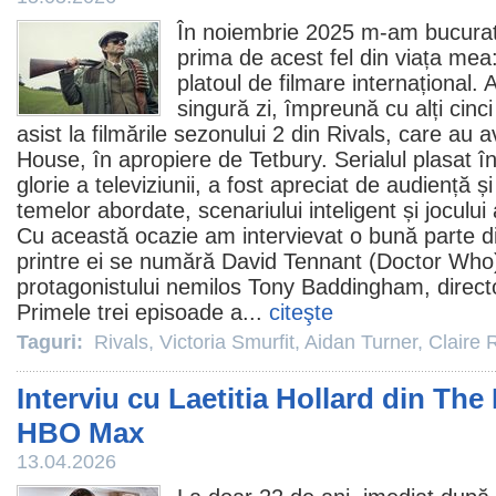
În noiembrie 2025 m-am bucurat 
prima de acest fel din viața mea
platoul de filmare internațional. 
singură zi, împreună cu alți cinci
asist la filmările sezonului 2 din
Rivals
, care au 
House, în apropiere de Tetbury. Serialul plasat în
glorie a televiziunii, a fost apreciat de audiență și
temelor abordate, scenariului inteligent și jocului
Cu această ocazie am intervievat o bună parte dint
printre ei se numără
David Tennant
(Doctor Who),
protagonistului nemilos Tony Baddingham, directo
Primele trei episoade a...
citeşte
Taguri:
Rivals
,
Victoria Smurfit
,
Aidan Turner
,
Claire 
Interviu cu Laetitia Hollard din The 
HBO Max
13.04.2026