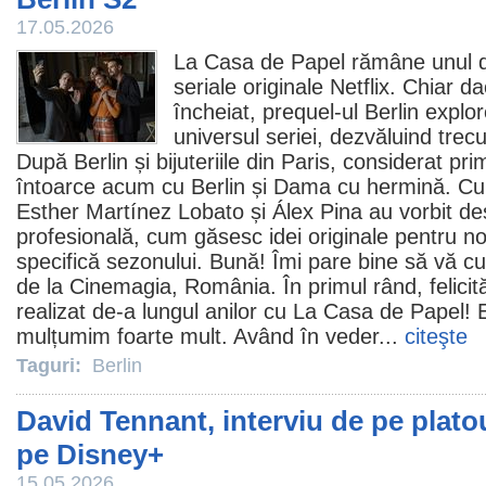
17.05.2026
La Casa de Papel rămâne unul d
seriale originale Netflix. Chiar 
încheiat, prequel-ul
Berlin
explor
universul seriei, dezvăluind trecut
După Berlin și bijuteriile din Paris, considerat pr
întoarce acum cu Berlin și Dama cu hermină. Cu 
Esther Martínez Lobato și Álex Pina au vorbit des
profesională, cum găsesc idei originale pentru noi 
specifică sezonului. Bună! Îmi pare bine să vă c
de la Cinemagia, România. În primul rând, felicită
realizat de-a lungul anilor cu La Casa de Papel! 
mulțumim foarte mult. Având în veder...
citeşte
Taguri:
Berlin
David Tennant, interviu de pe plato
pe Disney+
15.05.2026