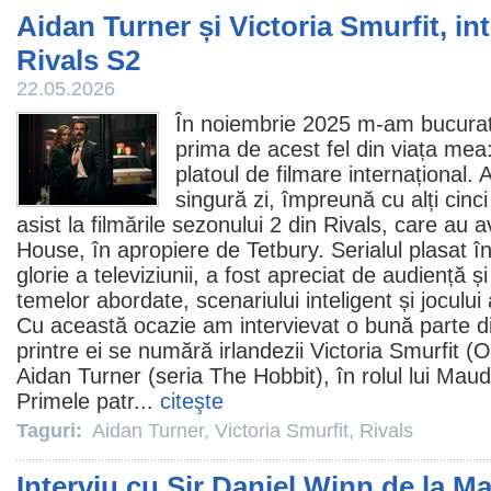
Aidan Turner și Victoria Smurfit, in
Rivals S2
22.05.2026
În noiembrie 2025 m-am bucurat 
prima de acest fel din viața mea
platoul de filmare internațional. 
singură zi, împreună cu alți cinci
asist la filmările sezonului 2 din
Rivals
, care au 
House, în apropiere de Tetbury. Serialul plasat în
glorie a televiziunii, a fost apreciat de audiență și
temelor abordate, scenariului inteligent și jocului
Cu această ocazie am intervievat o bună parte dint
printre ei se numără irlandezii
Victoria Smurfit
(O
Aidan Turner
(seria The Hobbit), în rolul lui Mau
Primele patr...
citeşte
Taguri:
Aidan Turner
,
Victoria Smurfit
,
Rivals
Interviu cu Sir Daniel Winn de la M