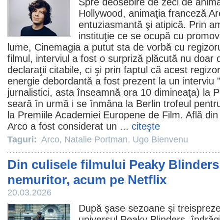
Spre deosebire de zeci de anima
Hollywood,
animaţia franceză A
entuziasmantă şi atipică
. Prin a
instituţie ce se ocupă cu promov
lume, Cinemagia a putut sta de vorbă cu regizor
filmul
, interviul a fost o surpriză plăcută nu doar d
declaraţii citabile, ci şi prin faptul că acest regiz
energie debordantă a fost prezent la un interviu 
jurnalistici, asta înseamnă ora 10 dimineaţa) la 
seară în urmă i se înmâna la Berlin trofeul pent
la
Premiile
Academiei Europene de
Film
. Află di
Arco a fost considerat un ...
citeşte
Taguri:
Arco
,
Natalie Portman
,
Ugo Bienvenu
Din culisele filmului Peaky Blinders
nemuritor, acum pe Netflix
20.03.2026
După șase sezoane și treispreze
universul
Peaky Blinders
, îndrăg