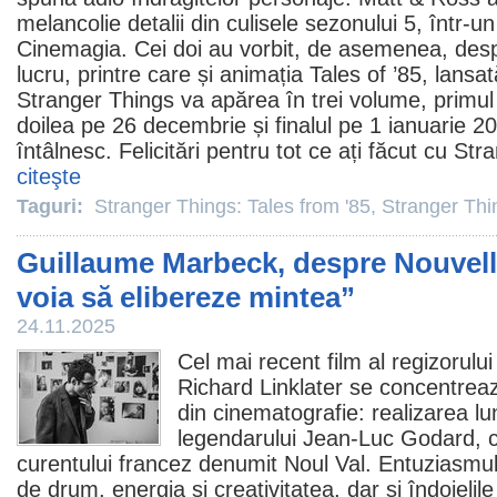
melancolie detalii din culisele sezonului 5, într-un
Cinemagia. Cei doi au vorbit, de asemenea, despre
lucru, printre care și animația Tales of ’85, lansa
Stranger Things va apărea în trei volume, primul
doilea pe 26 decembrie și finalul pe 1 ianuarie
întâlnesc. Felicitări pentru tot ce ați făcut cu Str
citeşte
Taguri:
Stranger Things: Tales from '85
,
Stranger Thi
Guillaume Marbeck, despre Nouvel
voia să elibereze mintea”
24.11.2025
Cel mai recent
film
al regizorului
Richard Linklater se concentrea
din cinematografie: realizarea lu
legendarului Jean-Luc Godard, c
curentului francez denumit Noul Val. Entuziasmul ar
de drum, energia și creativitatea, dar și îndoielile 