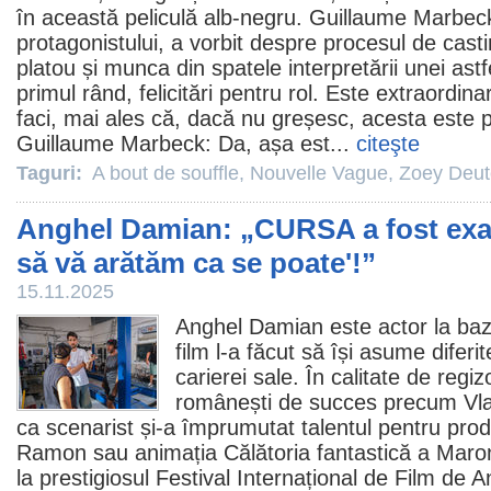
în această peliculă alb-negru. Guillaume Marbeck, 
protagonistului, a vorbit despre procesul de cas
platou și munca din spatele interpretării unei astf
primul rând, felicitări pentru rol. Este extraordina
faci, mai ales că, dacă nu greșesc, acesta este p
Guillaume Marbeck: Da, așa est...
citeşte
Taguri:
A bout de souffle
,
Nouvelle Vague
,
Zoey Deut
Anghel Damian: „CURSA a fost exac
să vă arătăm ca se poate'!”
15.11.2025
Anghel Damian
este actor la ba
film
l-a făcut să își asume diferit
carierei sale. În calitate de regiz
românești de succes precum
Vl
ca scenarist și-a împrumutat talentul pentru prod
Ramon
sau animația Călătoria fantastică a Maro
la prestigiosul Festival Internațional de
Film
de An