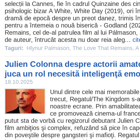
selecții la Cannes, fie în cadrul Quinzaine des cin
psihologic bizar
A White, White Day
(2019), ori î
dramă de epocă despre un preot danez, trimis în
pentru a întemeia o nouă biserică - Godland (20
Remains, cel de-al patrulea
film
al lui Pálmason,
de auteur, întrucât acesta nu doar reia aleg...
ci
Taguri:
Hlynur Palmason
,
The Love That Remains
,
A
Julien Colonna despre actorii amato
juca un rol necesită inteligenţă em
18.10.2025
Unul dintre cele mai memorabil
trecut, Regatul/
The Kingdom
s-a
noastre ecrane. Prin amabilitate
ce promovează
cinema
-ul fran
putut sta de vorbă cu regizorul debutant
Julien 
film
ambiţios şi complex, refuzând să pice în ca
din poveştile despre gangsteri şi mafioţi. Regatul