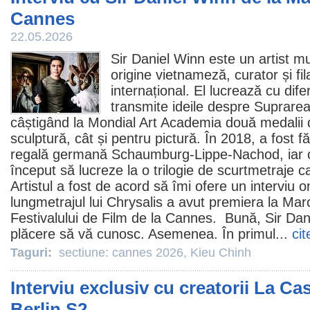
Cannes
22.05.2026
Sir Daniel Winn este un artist mu
origine vietnameză, curator și fi
internațional. El lucrează cu dife
transmite ideile despre Suprareal
câștigând la Mondial Art Academia două medalii 
sculptură, cât și pentru pictură. În 2018, a fost f
regală germană Schaumburg-Lippe-Nachod, iar câ
început să lucreze la o trilogie de scurtmetraje car
Artistul a fost de acord să îmi ofere un interviu 
lungmetrajul lui Chrysalis a avut premiera la Ma
Festivalului de Film de la Cannes. Bună, Sir Dan
plăcere să vă cunosc. Asemenea. În primul...
cit
Taguri:
sectiune: cannes 2026
,
Kieu Chinh
Interviu exclusiv cu creatorii La C
Berlin S2