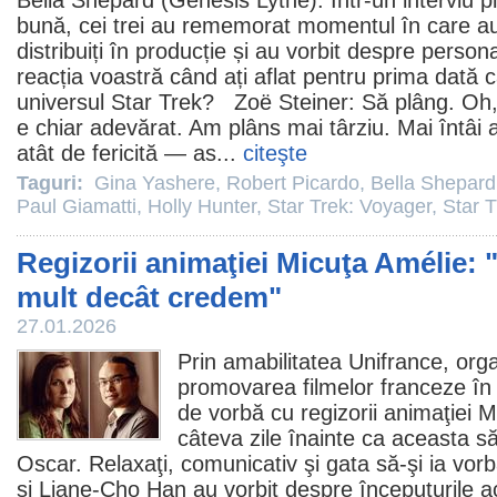
Bella Shepard
(Genesis Lythe). Într-un interviu p
bună, cei trei au rememorat momentul în care au
distribuiți în producție și au vorbit despre person
reacția voastră când ați aflat pentru prima dată c
universul Star Trek? Zoë Steiner: Să plâng. Oh, 
e chiar adevărat. Am plâns mai târziu. Mai întâi 
atât de fericită — as...
citeşte
Taguri:
Gina Yashere
,
Robert Picardo
,
Bella Shepard
Paul Giamatti
,
Holly Hunter
,
Star Trek: Voyager
,
Star 
Regizorii animaţiei Micuţa Amélie: "
mult decât credem"
27.01.2026
Prin amabilitatea Unifrance, org
promovarea filmelor franceze în
de vorbă cu regizorii animaţiei 
câteva zile înainte ca aceasta să
Oscar
. Relaxaţi, comunicativ şi gata să-şi ia vor
şi Liane-Cho Han au vorbit despre începuturile ac