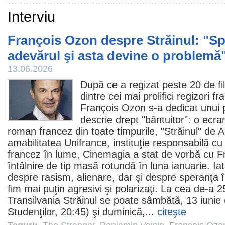
Interviu
François Ozon despre Străinul: "S
adevărul şi asta devine o problemă
13.06.2026
După ce a regizat peste 20 de
f
dintre cei mai prolifici regizori f
François Ozon
s-a dedicat unui p
descrie drept "bântuitor": o ecran
roman francez din toate timpurile, "
Străinul
" de 
amabilitatea Unifrance, instituţie responsabilă 
francez în lume, Cinemagia a stat de vorbă cu F
întâlnire de tip masă rotundă în luna ianuarie. Iat
despre rasism, alienare, dar şi despre speranţa în
fim mai puţin agresivi şi polarizaţi. La cea de-a 25
Transilvania Străinul se poate sâmbătă, 13 iunie
Studenţilor, 20:45) şi duminică,...
citeşte