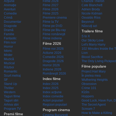
Acţiune
Filme 2028
Charlize Theron
Animaţie
Filme 2027
Cate Blanchett
Aventuri
Filme 2026
Adrien Brody
Comedie
Filme 2025
Nicole Kidman
Crimă
Premiere cinema
Osvaldo Ríos
Documentar
Filme la TV
Beyoncé
Dragoste
Filme pe DVD
Născuţi azi
Dramă
Filme pe Blu-ray
Trailere filme
Familie
Filme româneşti
S to X
Fantastic
Filme indiene
Our Sticky Love
Film noir
Filme 2026
Let's Marry Harry
Horror
Filme noi 2026
102 Minutes Inside the 
Istoric
Actiune 2026
Lion
Mister
Comedie 2026
Blood Sacrifice
Muzică
Dragoste 2026
The Only Living Pickpocke
Muzical
Horror 2026
Filme populare
Război
Indiene 2026
Romantic
Project Hail Mary
Româneşti 2026
Scurt metraj
În pielea mea
Index filme
SF
Wuthering Heights
Stand Up
Index 2026
Obsession
Thriller
Index 2025
Crime 101
Western
Index acţiune
Kîzîm
Taguri filme
Index comedie
Hoppers
Taguri stiri
Actori populari
Good Luck, Have Fun, D
Arhiva stiri
Regizori populari
The Secret Agent
Program TV
Scream 7
Program cinema
How to Make a Killing
Premii filme
Cinema Bucuresti