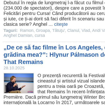
Debutul în regia de lungmetraj l-a făcut cu
filmul
(234.000 de spectatori), despre care a povestit în
Felicitări pentru Cursa! Când producătorii au cer
și iute, ce ți-ai dorit să faci diferit în scenariu s
clasica serie? Anghel ...
citeşte
Taguri:
Ramon
,
Groapa
,
Tătuţu'
,
Clanul
,
Vlad
,
Andi V
Anghel Damian
,
cursa
„De ce să fac filme în Los Angeles,
grădina mea?”: Hlynur Pálmason d
That Remains
28.10.2025
O prezență recurentă la Festiva
cineastul și artistul vizual island
pentru a treia oară pe Croazetă
that Remains în recent-înființat
Première. Dacă primul său lungmetraj Winter Br
internațională la Locarno în 2017, următoarele s