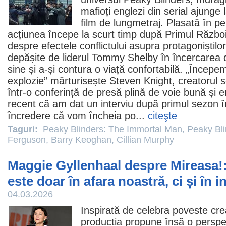
mafioți englezi din serial ajunge l
film
de lungmetraj. Plasată în per
acțiunea începe la scurt timp după Primul Război
despre efectele conflictului asupra protagoniștilo
depășite de liderul Tommy Shelby în încercarea 
sine și a-și contura o viață confortabilă. „Încep
explozie” mărturisește Steven Knight, creatorul s
într-o conferință de presă plină de voie bună și 
recent că am dat un interviu după primul sezon
încredere că vom încheia po...
citeşte
Taguri:
Peaky Blinders: The Immortal Man
,
Peaky Bl
Ferguson
,
Barry Keoghan
,
Cillian Murphy
Maggie Gyllenhaal despre Mireasa!
este doar în afara noastră, ci și în i
04.03.2026
Inspirată de celebra poveste cre
producția propune însă o perspec