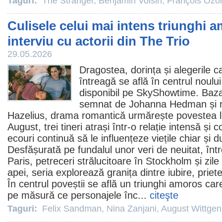
Taguri:
The Stranger
,
Benjamin Voisin
,
François Ozo
Culisele celui mai intens triunghi a
interviu cu actorii din The Trio
29.05.2026
Dragostea, dorința și alegerile 
întreagă se află în centrul noulu
disponibil pe SkyShowtime. Baza
semnat de Johanna Hedman și r
Hazelius, drama romantică urmărește povestea l
August, trei tineri atrași într-o relație intensă și 
ecouri continuă să le influențeze viețile chiar și
Desfășurată pe fundalul unor veri de neuitat, într
Paris, petreceri strălucitoare în Stockholm și zil
apei, seria explorează granița dintre iubire, priet
În centrul poveștii se află un triunghi amoros ca
pe măsură ce personajele înc...
citeşte
Taguri:
Felix Sandman
,
Nina Zanjani
,
August Wittgen