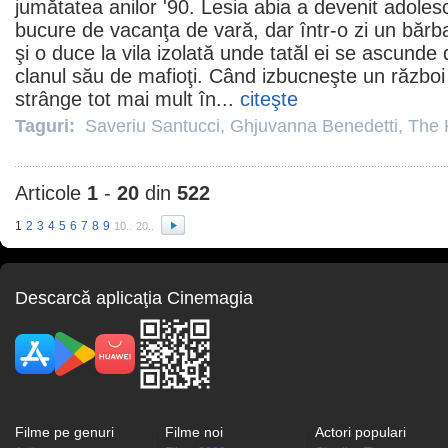
jumătatea anilor '90. Lesia abia a devenit adoles
bucure de vacanţa de vară, dar într-o zi un bărb
şi o duce la vila izolată unde tatăl ei se ascunde
clanul său de mafioţi. Când izbucneşte un război c
strânge tot mai mult în...
citeşte
Taguri:
Saveriu Santucci
,
Ghjuvanna Benedetti
,
The 
Articole
1
-
20
din
522
1
2
3
4
5
6
7
8
9
10..
20..
Descarcă aplicaţia Cinemagia
Filme pe genuri
Filme noi
Actori populari