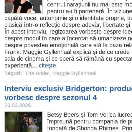
centrul narațiunii nu mai este mo
pentru a-i fi parteneră. În viziun
capătă voce, autonomie și o identitate proprie,
clasică într-o reflecție despre adevăr, libertate ș
În acest interviu, regizoarea vorbește despre idee
despre modul în care a încercat să umanizeze n
despre povestea emoțională care stă la baza relaț
Frank.
Maggie Gyllenhaal
explică și de ce crede
sala de
cinema
și ce speră să rămână cu spectat
experiență...
citeşte
Taguri:
The Bride!
,
Maggie Gyllenhaal
Interviu exclusiv Bridgerton: produc
vorbesc despre sezonul 4
26.02.2026
Betsy Beers și Tom Verica lucre
împreună pentru compania de p
fondată de Shonda Rhimes. Printr