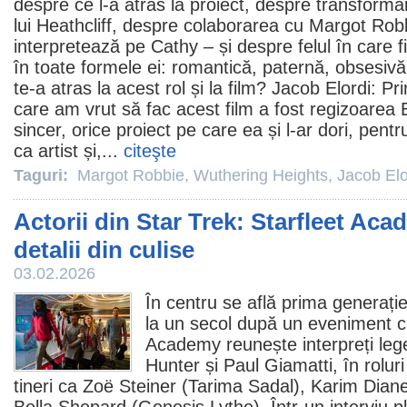
despre ce l-a atras la proiect, despre transforma
lui Heathcliff, despre colaborarea cu
Margot Rob
interpretează pe Cathy – și despre felul în care
f
în toate formele ei: romantică, paternă, obsesivă,
te-a atras la acest rol și la
film
? Jacob Elordi: Pri
care am vrut să fac acest
film
a fost regizoarea 
sincer, orice proiect pe care ea și l-ar dori, pen
ca artist și,...
citeşte
Taguri:
Margot Robbie
,
Wuthering Heights
,
Jacob Elo
Actorii din Star Trek: Starfleet Ac
detalii din culise
03.02.2026
În centru se află prima generați
la un secol după un eveniment ca
Academy reunește interpreți le
Hunter
și
Paul Giamatti
, în rolur
tineri ca
Zoë Steiner
(Tarima Sadal),
Karim Dian