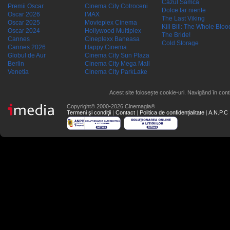
Cazul Samca
Premii Oscar
Cinema City Cotroceni
Dolce far niente
Oscar 2026
IMAX
The Last Viking
Oscar 2025
Movieplex Cinema
Kill Bill: The Whole Blood
Oscar 2024
Hollywood Multiplex
The Bride!
Cannes
Cineplexx Baneasa
Cold Storage
Cannes 2026
Happy Cinema
Globul de Aur
Cinema City Sun Plaza
Berlin
Cinema City Mega Mall
Venetia
Cinema City ParkLake
Acest site folosește cookie-uri. Navigând în conti
Copyright© 2000-2026 Cinemagia®
Termeni şi condiţii
|
Contact
|
Politica de confidențialitate
|
A.N.P.C