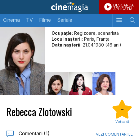
DESCARCA
APLICATIA
Cinema
TV
Filme
Seriale
Ocupație:
Regizoare, scenaristă
Locul naşterii:
Paris, Franța
Data naşterii:
21.04.1980 (46 ani)
Rebecca Zlotowski
-
Votează
Comentarii (1)
VEZI COMENTARIILE