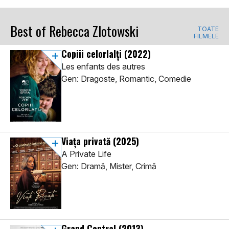
Best of Rebecca Zlotowski
TOATE
FILMELE
Copiii celorlalți
(2022)
Les enfants des autres
Gen: Dragoste, Romantic, Comedie
Viața privată
(2025)
A Private Life
Gen: Dramă, Mister, Crimă
Grand Central
(2013)