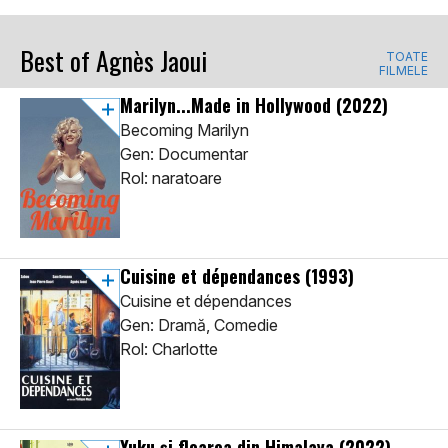
Best of Agnès Jaoui
TOATE
FILMELE
Marilyn...Made in Hollywood
(2022)
Becoming Marilyn
Gen: Documentar
Rol: naratoare
Cuisine et dépendances
(1993)
Cuisine et dépendances
Gen: Dramă, Comedie
Rol: Charlotte
Yuku și floarea din Himalaya
(2022)