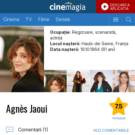
DESCARCA
APLICATIA
Cinema
TV
Filme
Seriale
Ocupație:
Regizoare, scenaristă,
actriţă
Locul naşterii:
Hauts-de-Seine, Franţa
Data naşterii:
19.10.1964 (61 ani)
Agnès Jaoui
7.5
Votează
Comentarii (1)
VEZI COMENTARIILE