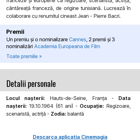
franceze și europene ca regizoare, scenaristă, actriță,
cântăreață franceză, de origine tunisiană. Lucrează în
colaborare cu renumitul cineast Jean - Pierre Bacri.
Premii
Un premiu şi o nominalizare
Cannes
, 2 premii şi 3
nominalizări
Academia Europeana de Film
Toate premiile »
Detalii personale
Locul naşterii:
Hauts-de-Seine, Franţa -
Data
naşterii:
19.10.1964 (61 ani) -
Ocupaţie:
Regizoare,
scenaristă, actriţă -
Zodia:
balantă
Descarca aplicatia Cinemagia