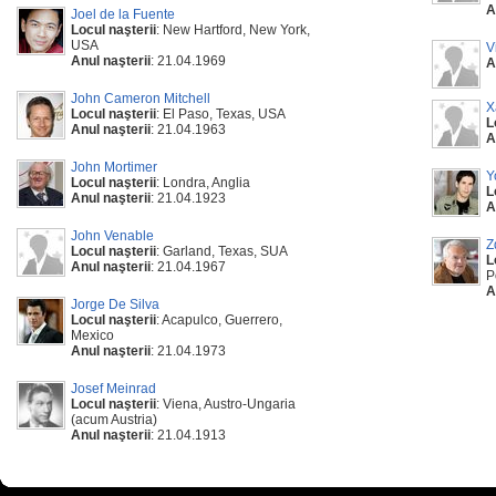
A
Joel de la Fuente
Locul naşterii
: New Hartford, New York,
USA
V
Anul naşterii
: 21.04.1969
A
John Cameron Mitchell
X
Locul naşterii
: El Paso, Texas, USA
L
Anul naşterii
: 21.04.1963
A
John Mortimer
Y
Locul naşterii
: Londra, Anglia
L
Anul naşterii
: 21.04.1923
A
John Venable
Z
Locul naşterii
: Garland, Texas, SUA
L
Anul naşterii
: 21.04.1967
P
A
Jorge De Silva
Locul naşterii
: Acapulco, Guerrero,
Mexico
Anul naşterii
: 21.04.1973
Josef Meinrad
Locul naşterii
: Viena, Austro-Ungaria
(acum Austria)
Anul naşterii
: 21.04.1913