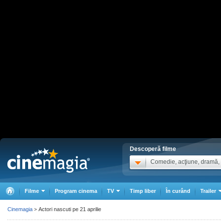
Descoperă filme
Comedie, acţiune, dramă, .
Filme
Program cinema
TV
Timp liber
În curând
Trailer
Cinemagia
Actori nascuti pe 21 aprilie
>