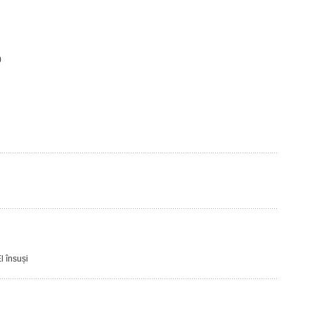
)
l însuși