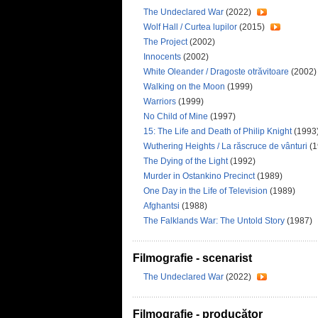
The Undeclared War
(2022)
Wolf Hall / Curtea lupilor
(2015)
The Project
(2002)
Innocents
(2002)
White Oleander / Dragoste otrăvitoare
(2002
Walking on the Moon
(1999)
Warriors
(1999)
No Child of Mine
(1997)
15: The Life and Death of Philip Knight
(1993
Wuthering Heights / La răscruce de vânturi
(1
The Dying of the Light
(1992)
Murder in Ostankino Precinct
(1989)
One Day in the Life of Television
(1989)
Afghantsi
(1988)
The Falklands War: The Untold Story
(1987)
Filmografie - scenarist
The Undeclared War
(2022)
Filmografie - producător