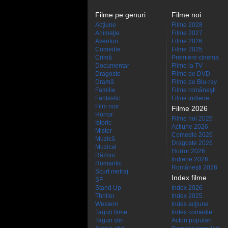
Filme pe genuri
Filme noi
Acţiune
Filme 2028
Animaţie
Filme 2027
Aventuri
Filme 2026
Comedie
Filme 2025
Crimă
Premiere cinema
Documentar
Filme la TV
Dragoste
Filme pe DVD
Dramă
Filme pe Blu-ray
Familie
Filme româneşti
Fantastic
Filme indiene
Film noir
Filme 2026
Horror
Filme noi 2026
Istoric
Actiune 2026
Mister
Comedie 2026
Muzică
Dragoste 2026
Muzical
Horror 2026
Război
Indiene 2026
Romantic
Româneşti 2026
Scurt metraj
Index filme
SF
Stand Up
Index 2026
Thriller
Index 2025
Western
Index acţiune
Taguri filme
Index comedie
Taguri stiri
Actori populari