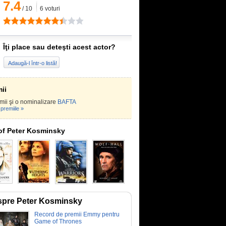
7.4
/
10
6
voturi
Îţi place sau deteşti acest actor?
Adaugă-l într-o listă!
ii
mii şi o nominalizare
BAFTA
premiile »
of Peter Kosminsky
pre Peter Kosminsky
Record de premii Emmy pentru
Game of Thrones