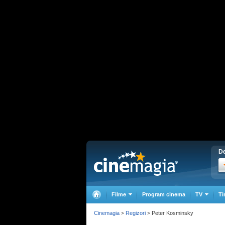
De
Filme
Program cinema
TV
Ti
Cinemagia
Regizori
Peter Kosminsky
>
>