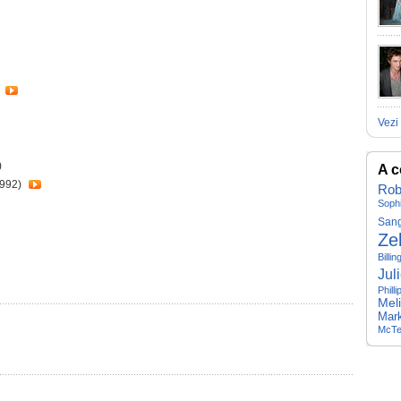
)
Vezi 
)
A c
992)
Rob
Soph
Sang
Ze
Billin
Jul
Philli
Mel
Mar
McTe