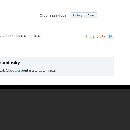
Ordonează după
Data
Rating
a ajunge, nu e cine stie ce....
0
0
Kosminsky
cat. Click
aici
pentru a te autentifica.