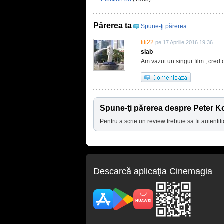
Părerea ta
Spune-ţi părerea
lili22
pe 17 Aprilie 2016 19:36
slab
Am vazut un singur film , cred c
Spune-ţi părerea despre Peter 
Pentru a scrie un review trebuie sa fii autentifi
Descarcă aplicaţia Cinemagia