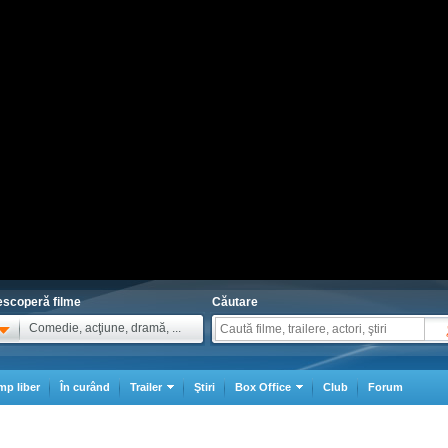
scoperă filme
Căutare
Comedie, acţiune, dramă, ...
mp liber
În curând
Trailer
Ştiri
Box Office
Club
Forum