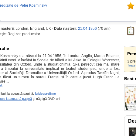
 regizate de Peter Kosminsky
 naşterii
: London, England, UK ·
Data naşterii
:
21.04.1956
(70 ani) ·
ţie
: Regizor, producator
rafie
Prem
 Kosminsky s-a născut la 21.04.1956, în Londra, Anglia, Marea Britanie,
rinți evrei. A învățat la Școala de băieți a lui Aske, la Colegiul Worcester,
3 pre
rsitatea din Oxford, unde a studiat chimia. Și-a petrecut cea mai mare
Toate 
 a timpului la universitate implicat în teatrul studențesc, unde a fost
ier al Societății Dramatice a Universității Oxford. A produs Twelfth Night,
a făcut un turneu în nordul Franței și în care a jucat Hugh Grant. La
Best 
ire,...
lt
ribuit la această pagină:
Iulidesprefilme
buie la această pagină
şi câştigă DVD-uri!
Des
y