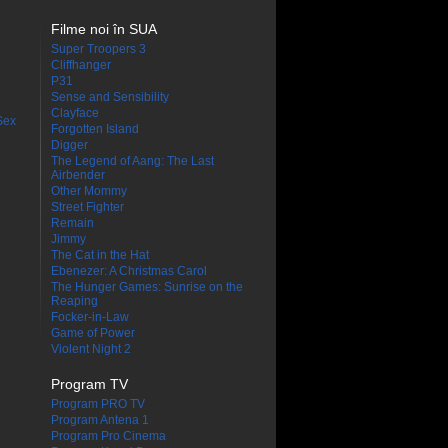
Filme noi în SUA
Super Troopers 3
Cliffhanger
P31
Sense and Sensibility
Clayface
Sex
Forgotten Island
Digger
The Legend of Aang: The Last
Airbender
Other Mommy
Street Fighter
Remain
Jimmy
The Cat in the Hat
Ebenezer: A Christmas Carol
The Hunger Games: Sunrise on the
Reaping
Focker-in-Law
Game of Power
Violent Night 2
Program TV
Program PRO TV
Program Antena 1
Program Pro Cinema