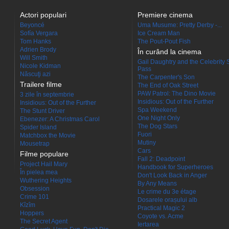
Actori populari
Premiere cinema
Beyoncé
Uma Musume: Pretty Derby -...
Sofía Vergara
Ice Cream Man
Tom Hanks
The Pout-Pout Fish
Adrien Brody
În curând la cinema
Will Smith
Gail Daughtry and the Celebrity 
Nicole Kidman
Pass
Născuţi azi
The Carpenter's Son
Trailere filme
The End of Oak Street
PAW Patrol: The Dino Movie
3 zile în septembrie
Insidious: Out of the Further
Insidious: Out of the Further
Spa Weekend
The Stunt Driver
One Night Only
Ebenezer: A Christmas Carol
The Dog Stars
Spider Island
Fuori
Matchbox the Movie
Mutiny
Mousetrap
Cars
Filme populare
Fall 2: Deadpoint
Project Hail Mary
Handbook for Superheroes
În pielea mea
Don't Look Back in Anger
Wuthering Heights
By Any Means
Obsession
Le crime du 3e étage
Crime 101
Dosarele orașului alb
Kîzîm
Practical Magic 2
Hoppers
Coyote vs. Acme
The Secret Agent
Iertarea