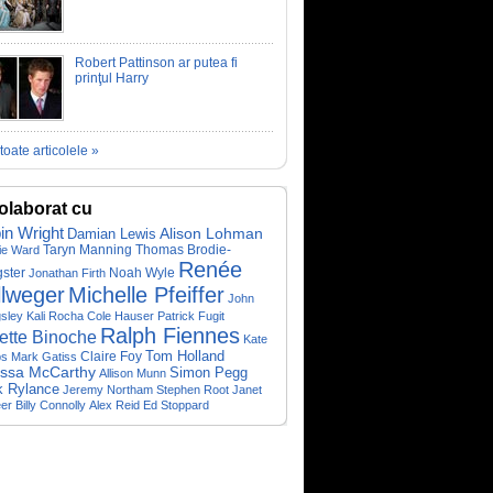
Robert Pattinson ar putea fi
prinţul Harry
toate articolele »
olaborat cu
in Wright
Alison Lohman
Damian Lewis
Taryn Manning
Thomas Brodie-
ie Ward
Renée
ster
Jonathan Firth
Noah Wyle
llweger
Michelle Pfeiffer
John
gsley
Kali Rocha
Cole Hauser
Patrick Fugit
Ralph Fiennes
iette Binoche
Kate
Claire Foy
Tom Holland
ps
Mark Gatiss
issa McCarthy
Simon Pegg
Allison Munn
k Rylance
Jeremy Northam
Stephen Root
Janet
er
Billy Connolly
Alex Reid
Ed Stoppard