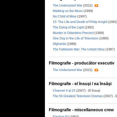
The Undeclared War
(2022)
Walking on the Moon
(1999)
No Child of Mine
(1997)
15: The Life and Death of Philip Knight
(1993
The Dying of the Light
(1992)
Murder in Ostankino Precinct
(1989)
One Day in the Life of Television
(1989)
Afghantsi
(1988)
The Falklands War: The Untold Story
(1987)
Filmografie - producător executiv
The Undeclared War
(2022)
Filmografie - el însuşi / ea însăşi
Channel 4 at 25
(2007) - El însuși
The 50 Greatest Television Dramas
(2007) - E
Filmografie - miscellaneous crew
Election 83
(1983)