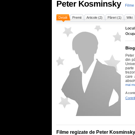
Peter Kosminsky
Filme
Detalii
Premii
Articole (2)
Păreri (1)
Wiki
Locul
Ocupa
Biog
Peter
din pă
Unive
parte
trezor
care 
absolv
mai mu
A cont
Contri
Filme regizate de Peter Kosminsk