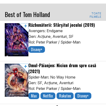
Best of Tom Holland
TOATE
FILMELE
Răzbunătorii: Sfârșitul jocului
(2019)
Avengers: Endgame
Gen: Acţiune, Aventuri, SF
Rol: Peter Parker / Spider-Man
Disney+
Omul-Păianjen: Niciun drum spre casă
(2021)
Spider-Man: No Way Home
Gen: SF, Acţiune, Aventuri
Rol: Peter Parker / Spider-Man
Max
Netflix
Rakuten
Disney+