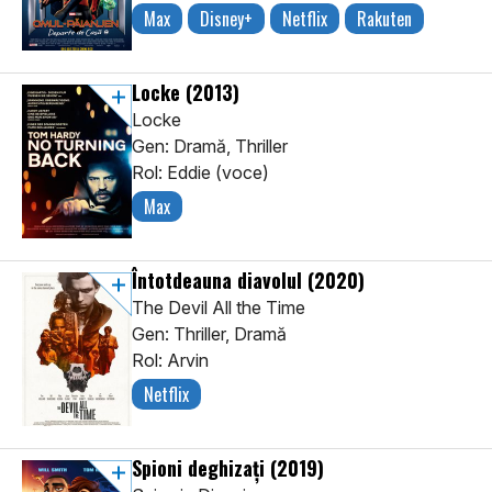
Max
Disney+
Netflix
Rakuten
Locke
(2013)
Locke
Gen: Dramă, Thriller
Rol: Eddie (voce)
Max
Întotdeauna diavolul
(2020)
The Devil All the Time
Gen: Thriller, Dramă
Rol: Arvin
Netflix
Spioni deghizați
(2019)