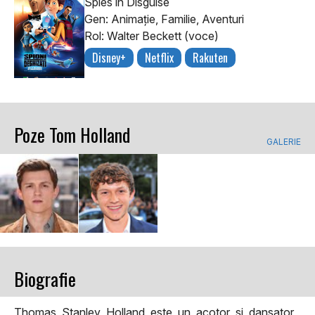
Spies in Disguise
Gen: Animaţie, Familie, Aventuri
Rol: Walter Beckett (voce)
Disney+
Netflix
Rakuten
Poze Tom Holland
GALERIE
Biografie
Thomas Stanley Holland este un acotor si dansator