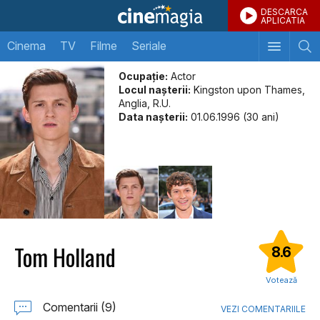
DESCARCA
APLICATIA
Cinema
TV
Filme
Seriale
Ocupație:
Actor
Locul naşterii:
Kingston upon Thames,
Anglia, R.U.
Data naşterii:
01.06.1996 (30 ani)
Tom Holland
8.6
Votează
Comentarii (9)
VEZI COMENTARIILE