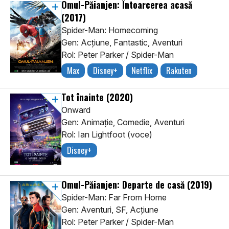
Omul-Păianjen: Întoarcerea acasă
(2017)
Spider-Man: Homecoming
Gen: Acţiune, Fantastic, Aventuri
Rol: Peter Parker / Spider-Man
Max
Disney+
Netflix
Rakuten
Tot înainte
(2020)
Onward
Gen: Animaţie, Comedie, Aventuri
Rol: Ian Lightfoot (voce)
Disney+
Omul-Păianjen: Departe de casă
(2019)
Spider-Man: Far From Home
Gen: Aventuri, SF, Acţiune
Rol: Peter Parker / Spider-Man