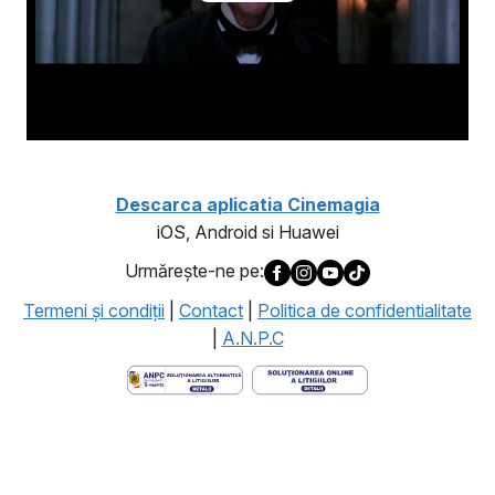
Descarca aplicatia Cinemagia
iOS, Android si Huawei
Urmăreşte-ne pe:
Termeni şi condiţii
|
Contact
|
Politica de confidentialitate
|
A.N.P.C