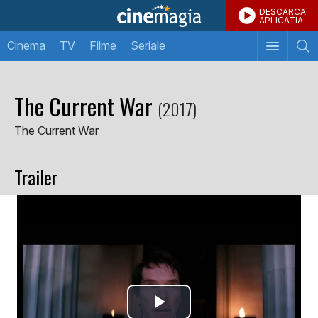
DESCARCA
APLICATIA
Cinema
TV
Filme
Seriale
The Current War
(2017)
The Current War
Trailer