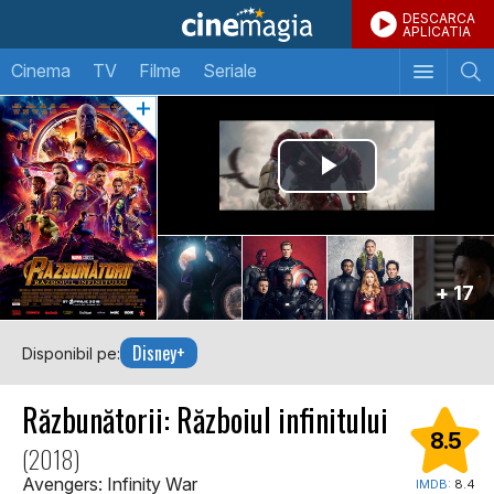
DESCARCA
APLICATIA
Cinema
TV
Filme
Seriale
+ 17
Disney+
Disponibil pe:
Răzbunătorii: Războiul infinitului
8.5
(2018)
Avengers: Infinity War
IMDB:
8.4