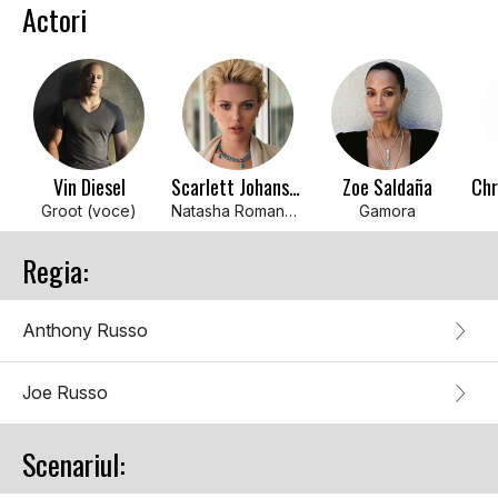
Actori
Vin Diesel
Scarlett Johansson
Zoe Saldaña
Chr
Groot (voce)
Natasha Romanoff / Black Widow
Gamora
Regia:
Anthony Russo
Joe Russo
Scenariul: