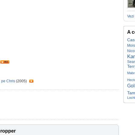
Vezi 
A c
Cas
Mois
Nico
Ka
Sean
Ter
Mabr
Hecto
e pe Chris
(2005)
Gol
Tam
Loch
Cropper