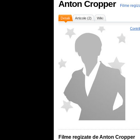
Anton Cropper
Filme regiz
Detalii
Articole (2)
Wiki
Contri
Filme regizate de Anton Cropper