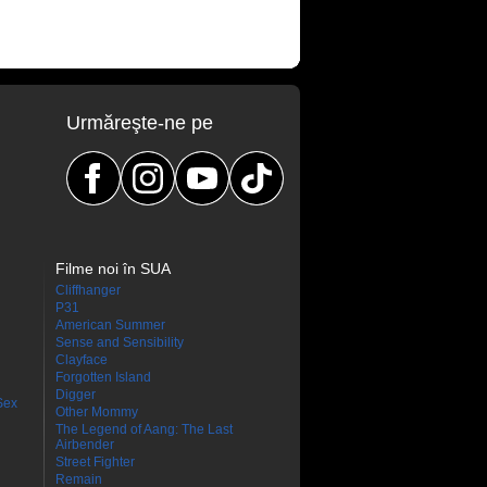
Urmăreşte-ne pe
Filme noi în SUA
Cliffhanger
P31
American Summer
Sense and Sensibility
Clayface
Forgotten Island
Digger
Sex
Other Mommy
The Legend of Aang: The Last
Airbender
Street Fighter
Remain