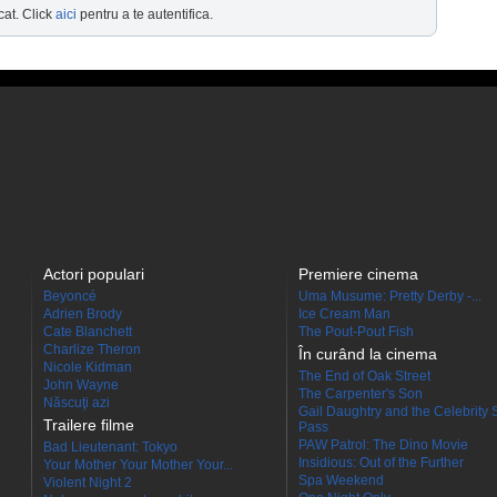
cat. Click
aici
pentru a te autentifica.
Actori populari
Premiere cinema
Beyoncé
Uma Musume: Pretty Derby -...
Adrien Brody
Ice Cream Man
Cate Blanchett
The Pout-Pout Fish
Charlize Theron
În curând la cinema
Nicole Kidman
The End of Oak Street
John Wayne
The Carpenter's Son
Născuţi azi
Gail Daughtry and the Celebrity 
Trailere filme
Pass
PAW Patrol: The Dino Movie
Bad Lieutenant: Tokyo
Insidious: Out of the Further
Your Mother Your Mother Your...
Spa Weekend
Violent Night 2