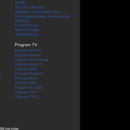
Jimmy
The Cat in the Hat
Ebenezer: A Christmas Carol
The Hunger Games: Sunrise on the
Reaping
Focker-in-Law
Game of Power
Violent Night 2
Program TV
Program PRO TV
Program Antena 1
Program Pro Cinema
Program Kanal D
Program AMC
Program FilmCafe
f
Program Diva
Program HBO
Program TV 1000
Program TVR 1
Program TVR 2
Află mai multe