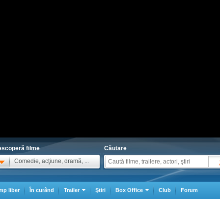
scoperă filme
Căutare
Comedie, acţiune, dramă, ...
mp liber
În curând
Trailer
Ştiri
Box Office
Club
Forum