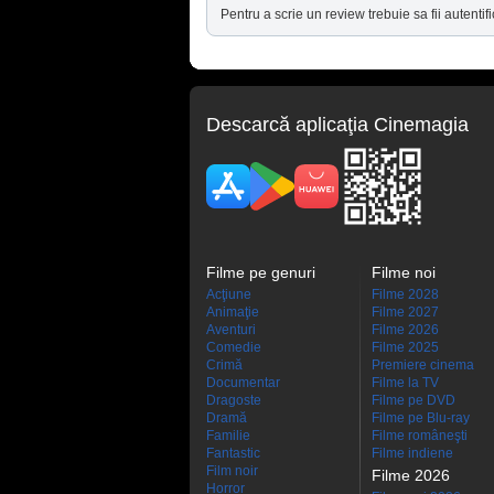
Pentru a scrie un review trebuie sa fii autentifi
Descarcă aplicaţia Cinemagia
Filme pe genuri
Filme noi
Acţiune
Filme 2028
Animaţie
Filme 2027
Aventuri
Filme 2026
Comedie
Filme 2025
Crimă
Premiere cinema
Documentar
Filme la TV
Dragoste
Filme pe DVD
Dramă
Filme pe Blu-ray
Familie
Filme româneşti
Fantastic
Filme indiene
Film noir
Filme 2026
Horror