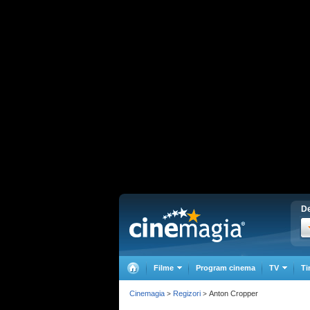
De
Filme
Program cinema
TV
Ti
Cinemagia
Regizori
Anton Cropper
>
>