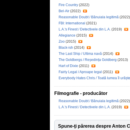
Fire Country
(2022)
Bel-Air
(2022)
Reasonable Doubt / Bănuiala legitimă
(2022)
FBI: International
(2021)
L.A.'s Finest / Detectivele din L.A.
(2019)
Allegiance
(2015)
Zoo
(2015)
Black-ish
(2014)
The Last Ship / Ultima navă
(2014)
The Goldbergs / Reședința Goldberg
(2013)
Hart of Dixie
(2011)
Fairly Legal / Aproape legal
(2011)
Everybody Hates Chris / Toată lumea îl urășt
Filmografie - producător
Reasonable Doubt / Bănuiala legitimă
(2022)
L.A.'s Finest / Detectivele din L.A.
(2019)
Spune-ţi părerea despre Anton 