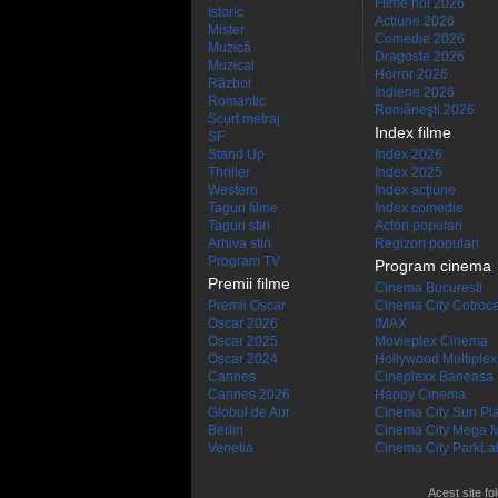
Filme noi 2026
Istoric
Actiune 2026
Mister
Comedie 2026
Muzică
Dragoste 2026
Muzical
Horror 2026
Război
Indiene 2026
Romantic
Româneşti 2026
Scurt metraj
Index filme
SF
Stand Up
Index 2026
Thriller
Index 2025
Western
Index acţiune
Taguri filme
Index comedie
Taguri stiri
Actori populari
Arhiva stiri
Regizori populari
Program TV
Program cinema
Premii filme
Cinema Bucuresti
Premii Oscar
Cinema City Cotroc
Oscar 2026
IMAX
Oscar 2025
Movieplex Cinema
Oscar 2024
Hollywood Multiplex
Cannes
Cineplexx Baneasa
Cannes 2026
Happy Cinema
Globul de Aur
Cinema City Sun Pl
Berlin
Cinema City Mega M
Venetia
Cinema City ParkLa
Acest site fo