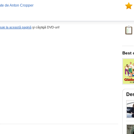
ate de Anton Cropper
buie la această pagină
şi câştigă DVD-uri!
Best 
Des