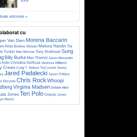
AXN
toate articolele »
olaborat cu
Morena Baccarin
per Van Dien
Melora Hardin
es Arias
Booboo Stewart
Tia
Sung
Tony Shalhoub
le Tucker
Mari Morrow
ng
Billy Burke
Max Thieriot
Jason Alexander
 Astin
Christina DeRosa
Vanessa Williams
ry Crews
Craig T. Nelson
Ted Levine
Sunny
Jared Padalecki
ey
Jason O'Mara
Chris Rock
Whoopi
r Elizondo
Virginia Madsen
dberg
Debbie Allen
Teri Polo
ala Jones
Orlando Jones
lyn Munro