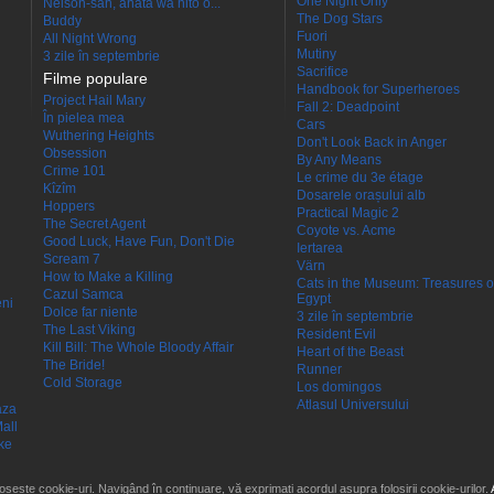
One Night Only
Nelson-san, anata wa hito o...
The Dog Stars
Buddy
Fuori
All Night Wrong
Mutiny
3 zile în septembrie
Sacrifice
Filme populare
Handbook for Superheroes
Project Hail Mary
Fall 2: Deadpoint
În pielea mea
Cars
Wuthering Heights
Don't Look Back in Anger
Obsession
By Any Means
Crime 101
Le crime du 3e étage
Kîzîm
Dosarele orașului alb
Hoppers
Practical Magic 2
The Secret Agent
Coyote vs. Acme
Good Luck, Have Fun, Don't Die
Iertarea
Scream 7
Värn
How to Make a Killing
Cats in the Museum: Treasures o
Cazul Samca
Egypt
eni
Dolce far niente
3 zile în septembrie
The Last Viking
Resident Evil
Kill Bill: The Whole Bloody Affair
Heart of the Beast
The Bride!
Runner
Cold Storage
Los domingos
Atlasul Universului
aza
all
ke
losește cookie-uri. Navigând în continuare, vă exprimați acordul asupra folosirii cookie-urilor.