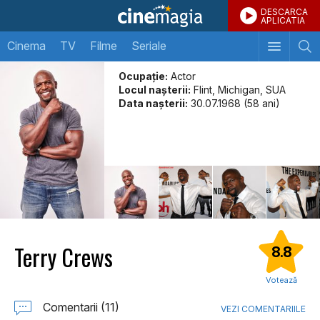
DESCARCA
APLICATIA
Cinema
TV
Filme
Seriale
Ocupație:
Actor
Locul naşterii:
Flint, Michigan, SUA
Data naşterii:
30.07.1968 (58 ani)
Terry Crews
8.8
Votează
Comentarii (11)
VEZI COMENTARIILE