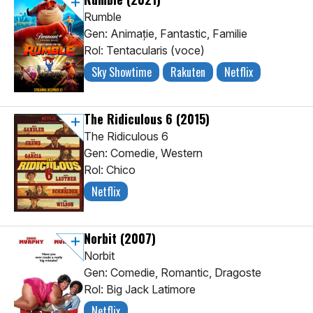
Rumble
Gen: Animaţie, Fantastic, Familie
Rol: Tentacularis (voce)
Sky Showtime
Rakuten
Netflix
The Ridiculous 6
(2015)
The Ridiculous 6
Gen: Comedie, Western
Rol: Chico
Netflix
Norbit
(2007)
Norbit
Gen: Comedie, Romantic, Dragoste
Rol: Big Jack Latimore
Netflix