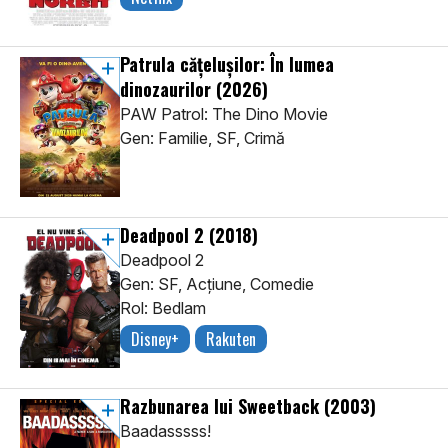
Patrula cățelușilor: În lumea
dinozaurilor
(2026)
PAW Patrol: The Dino Movie
Gen: Familie, SF, Crimă
Deadpool 2
(2018)
Deadpool 2
Gen: SF, Acţiune, Comedie
Rol: Bedlam
Disney+
Rakuten
Razbunarea lui Sweetback
(2003)
Baadasssss!