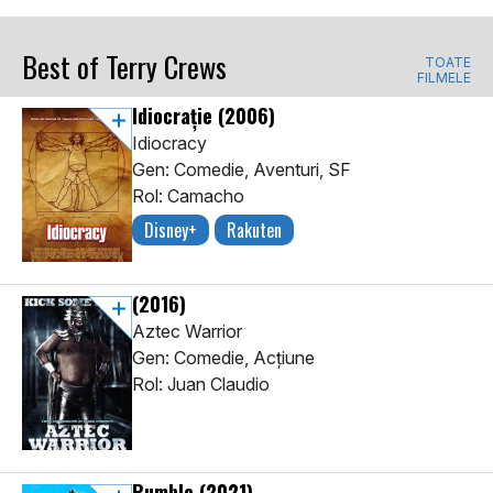
Best of Terry Crews
TOATE
FILMELE
Idiocrație
(2006)
Idiocracy
Gen: Comedie, Aventuri, SF
Rol: Camacho
Disney+
Rakuten
(2016)
Aztec Warrior
Gen: Comedie, Acţiune
Rol: Juan Claudio
Rumble
(2021)