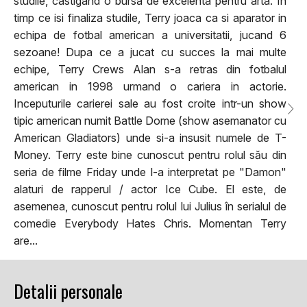
studile, castigand o bursa de excelenta pentru arta. In
timp ce isi finaliza studile, Terry joaca ca si aparator in
echipa de fotbal american a universitatii, jucand 6
sezoane! Dupa ce a jucat cu succes la mai multe
echipe, Terry Crews Alan s-a retras din fotbalul
american in 1998 urmand o cariera in actorie.
Inceputurile carierei sale au fost croite intr-un show
tipic american numit Battle Dome (show asemanator cu
American Gladiators) unde si-a insusit numele de T-
Money. Terry este bine cunoscut pentru rolul său din
seria de filme Friday unde l-a interpretat pe "Damon"
alaturi de rapperul / actor Ice Cube. El este, de
asemenea, cunoscut pentru rolul lui Julius în serialul de
comedie Everybody Hates Chris. Momentan Terry
are...
Detalii personale