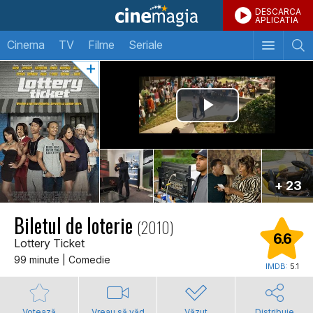
DESCARCA
APLICATIA
Cinema
TV
Filme
Seriale
+ 23
Biletul de loterie
(2010)
6.6
Lottery Ticket
99 minute | Comedie
IMDB:
5.1
Votează
Vreau să văd
Văzut
Distribuie