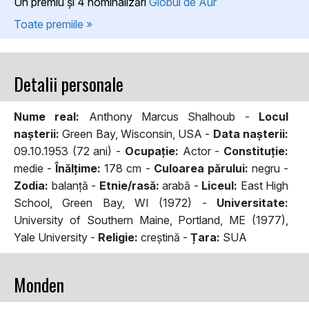
Un premiu şi 4 nominalizări
Globul de Aur
Toate premiile »
Detalii personale
Nume real:
Anthony Marcus Shalhoub -
Locul
naşterii:
Green Bay, Wisconsin, USA -
Data naşterii:
09.10.1953 (72 ani) -
Ocupaţie:
Actor -
Constituţie:
medie -
Înălţime:
178 cm -
Culoarea părului:
negru -
Zodia:
balanţă -
Etnie/rasă:
arabă -
Liceul:
East High
School, Green Bay, WI (1972) -
Universitate:
University of Southern Maine, Portland, ME (1977),
Yale University -
Religie:
creştină -
Țara:
SUA
Monden