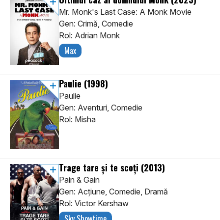
Mr. Monk's Last Case: A Monk Movie
Gen: Crimă, Comedie
Rol: Adrian Monk
Max
Paulie
(1998)
Paulie
Gen: Aventuri, Comedie
Rol: Misha
Trage tare și te scoți
(2013)
Pain & Gain
Gen: Acţiune, Comedie, Dramă
Rol: Victor Kershaw
Sky Showtime