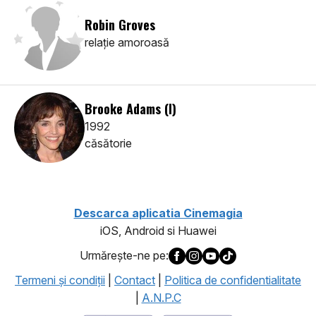
Robin Groves
relaţie amoroasă
Brooke Adams (I)
1992
căsătorie
Descarca aplicatia Cinemagia
iOS, Android si Huawei
Urmăreşte-ne pe:
Termeni şi condiţii
|
Contact
|
Politica de confidentialitate
|
A.N.P.C