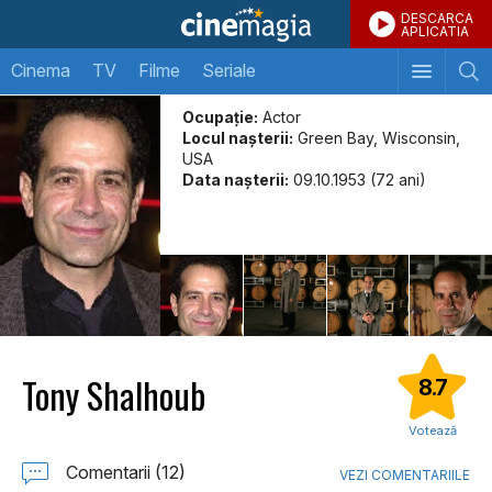
DESCARCA
APLICATIA
Cinema
TV
Filme
Seriale
Ocupație:
Actor
Locul naşterii:
Green Bay, Wisconsin,
USA
Data naşterii:
09.10.1953 (72 ani)
Tony Shalhoub
8.7
Votează
Comentarii (12)
VEZI COMENTARIILE