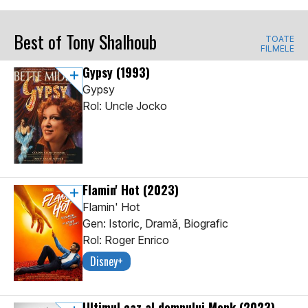
Best of Tony Shalhoub
TOATE
FILMELE
Gypsy
(1993)
Gypsy
Rol: Uncle Jocko
Flamin' Hot
(2023)
Flamin' Hot
Gen: Istoric, Dramă, Biografic
Rol: Roger Enrico
Disney+
Ultimul caz al domnului Monk
(2023)