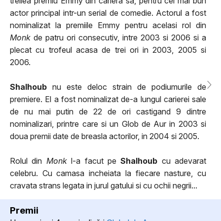
treilea premiu Emmy din cariera sa, pentru cel mai bun
actor principal intr-un serial de comedie. Actorul a fost
nominalizat la premiile Emmy pentru acelasi rol din
Monk
de patru ori consecutiv, intre 2003 si 2006 si a
plecat cu trofeul acasa de trei ori in 2003, 2005 si
2006.
Shalhoub
nu este deloc strain de podiumurile de
premiere. El a fost nominalizat de-a lungul carierei sale
de nu mai putin de 22 de ori castigand 9 dintre
nominalizari, printre care si un Glob de Aur in 2003 si
doua premii date de breasla actorilor, in 2004 si 2005.
Rolul din
Monk
l-a facut pe
Shalhoub
cu adevarat
celebru. Cu camasa incheiata la fiecare nasture, cu
cravata strans legata in jurul gatului si cu ochii negrii...
Premii