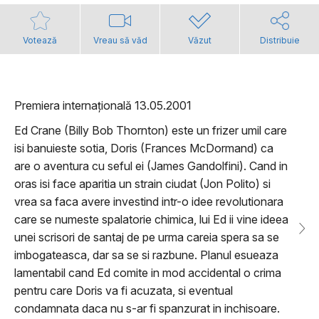
Votează
Vreau să văd
Văzut
Distribuie
Premiera internațională 13.05.2001
Ed Crane (Billy Bob Thornton) este un frizer umil care
isi banuieste sotia, Doris (Frances McDormand) ca
are o aventura cu seful ei (James Gandolfini). Cand in
oras isi face aparitia un strain ciudat (Jon Polito) si
vrea sa faca avere investind intr-o idee revolutionara
care se numeste spalatorie chimica, lui Ed ii vine ideea
unei scrisori de santaj de pe urma careia spera sa se
imbogateasca, dar sa se si razbune. Planul esueaza
lamentabil cand Ed comite in mod accidental o crima
pentru care Doris va fi acuzata, si eventual
condamnata daca nu s-ar fi spanzurat in inchisoare.