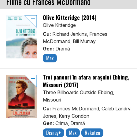
Filme cu Frances McDormand
Olive Kitteridge (2014)
Olive Kitteridge
Cu:
Richard Jenkins, Frances
McDormand, Bill Murray
Gen:
Dramă
Max
Trei panouri în afara orașului Ebbing,
Missouri (2017)
Three Billboards Outside Ebbing,
Missouri
Cu:
Frances McDormand, Caleb Landry
Jones, Kerry Condon
Gen:
Crimă, Dramă
Disney+
Max
Rakuten