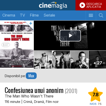
DESCARCA
APLICATIA
Cinema
TV
Filme
Seriale
+ 27
Max
Disponibil pe:
Confesiunea unui anonim
(2001)
7.8
The Man Who Wasn't There
116 minute | Crimă, Dramă, Film noir
IMDB:
7.5