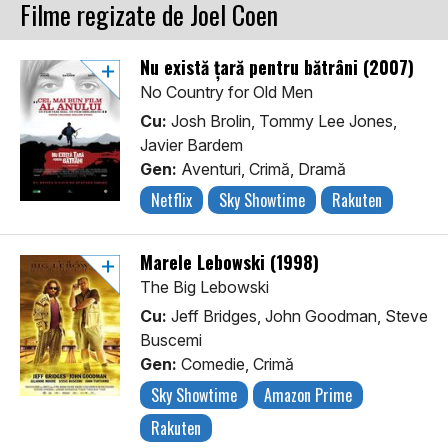
Filme regizate de Joel Coen
Nu există țară pentru bătrâni (2007)
No Country for Old Men
Cu:
Josh Brolin, Tommy Lee Jones,
Javier Bardem
Gen:
Aventuri, Crimă, Dramă
Netflix
Sky Showtime
Rakuten
Marele Lebowski (1998)
The Big Lebowski
Cu:
Jeff Bridges, John Goodman, Steve
Buscemi
Gen:
Comedie, Crimă
Sky Showtime
Amazon Prime
Rakuten