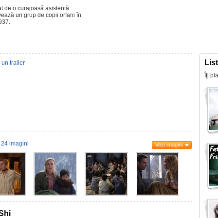
at de o curajoasă asistentă
vează un grup de copii orfani în
937.
Lis
un trailer
Îţi p
24 imagini
Vezi imagini
Shi