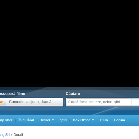
scoperă filme
Căutare
Comedie, acţiune, dramă, ...
mp liber
În curând
Trailer
Ştiri
Box Office
Club
Forum
ang Shi
Detalii
>