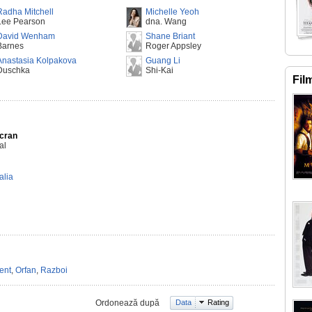
Radha Mitchell
Michelle Yeoh
Lee Pearson
dna. Wang
David Wenham
Shane Briant
Barnes
Roger Appsley
Anastasia Kolpakova
Guang Li
Duschka
Shi-Kai
Fil
Ecran
al
alia
ent
,
Orfan
,
Razboi
Ordonează după
Data
Rating