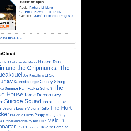
Înainte de apus
Regia:
Richard Linklater
Cu:
Ethan Hawke
,
Julie Delpy
Gen film:
Dramă
,
Romantic
,
Dragoste
Warner TV
20:30
toate filmele »
eCloud
Hit and Run
u Iuliu Moldovan
Pat Morita
vin and the Chipmunks: The
ueakquel
El Cid
Joe Pantoliano
lunay
Kærestesorger
Country Strong
The
te
Summer Rain
Fack ju Göhte 3
ud House
Jamie Dornan
Perry
Suicide Squad
on
Top of the Lake
The Hurt
ë Sevigny
Victoria Ruffo
Lassie
cker
Poppy Montgomery
Paz de la Huerta
Maid in
a Grandi
Maradona by Kusturica
nhattan
Ticket to Paradise
Paul Negoescu