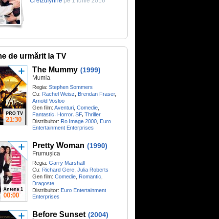
Cretzulynne
pe 1 Iunie 2016
me de urmărit la TV
The Mummy
(1999)
Mumia
Regia:
Stephen Sommers
Cu:
Rachel Weisz
,
Brendan Fraser
,
Arnold Vosloo
Gen film:
Aventuri
,
Comedie
,
PRO TV
,
,
,
Fantastic
Horror
SF
Thriller
21:30
Distribuitor:
Ro Image 2000
,
Euro
Entertainment Enterprises
Pretty Woman
(1990)
Frumușica
Regia:
Garry Marshall
Cu:
Richard Gere
,
Julia Roberts
Gen film:
Comedie
,
Romantic
,
Dragoste
Antena 1
Distribuitor:
Euro Entertainment
00:00
Enterprises
Before Sunset
(2004)