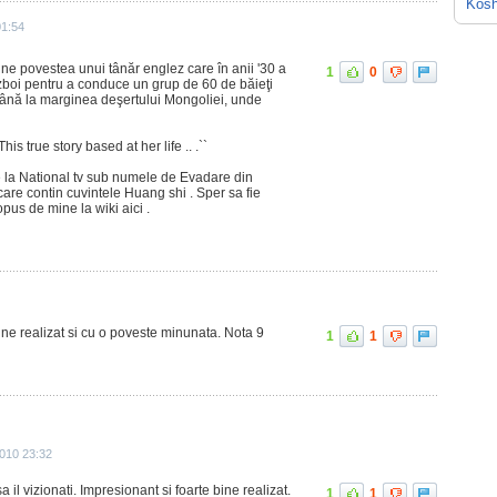
Kösh
01:54
une povestea unui tânăr englez care în anii '30 a
1
0
zboi pentru a conduce un grup de 60 de băieţi
 până la marginea deşertului Mongoliei, unde
This true story based at her life .. .``
ne la National tv sub numele de Evadare din
care contin cuvintele Huang shi . Sper sa fie
us de mine la wiki aici .
bine realizat si cu o poveste minunata. Nota 9
1
1
2010 23:32
a il vizionati. Impresionant si foarte bine realizat.
1
1