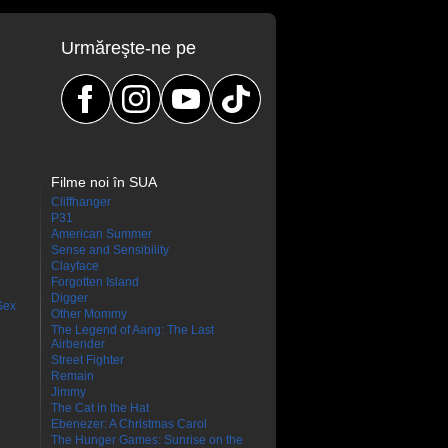
Urmăreşte-ne pe
Filme noi în SUA
Cliffhanger
P31
American Summer
Sense and Sensibility
Clayface
Forgotten Island
Digger
Sex
Other Mommy
The Legend of Aang: The Last
Airbender
Street Fighter
Remain
Jimmy
The Cat in the Hat
Ebenezer: A Christmas Carol
The Hunger Games: Sunrise on the