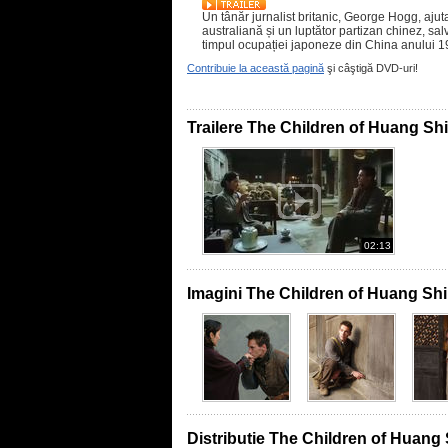
Un tânăr jurnalist britanic, George Hogg, ajut
australiană și un luptător partizan chinez, sal
timpul ocupației japoneze din China anului 1
Contribuie la această pagină
şi câştigă DVD-uri!
Trailere The Children of Huang Shi
02:13
Imagini The Children of Huang Shi
Distributie The Children of Huang 