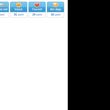
seri
91
useri
24
useri
18
useri