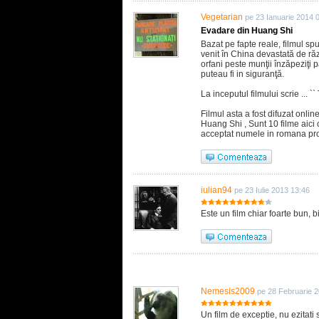
Vegetarian
pe 23 Ianuarie 2014 
Evadare din Huang Shi
Bazat pe fapte reale, filmul sp
venit în China devastată de ră
orfani peste munţii înzăpeziţi
puteau fi in siguranţă.
La inceputul filmului scrie ... `` 
Filmul asta a fost difuzat onli
Huang Shi , Sunt 10 filme aici 
acceptat numele in romana prop
iulian94
pe 23 Iulie 2013 13:46
Este un film chiar foarte bun, 
Nemesis2009
pe 28 Februarie 
Un film de exceptie, nu ezitati s