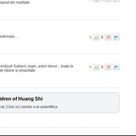
spirat din realitate.
motionala… .
0
0
revăzut! Subiect, regie, actori decor ...toate la
0
0
de istorie și umanitate.
ldren of Huang Shi
cat. Click
aici
pentru a te autentifica.