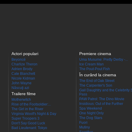
Actori populari
Premiere cinema
Beyoncé
Uma Musume: Pretty Derby -...
Charlize Theron
Ice Cream Man
Adrien Brody
The Pout-Pout Fish
Cate Blanchett
În curând la cinema
Nicole Kidman
The End of Oak Street
John Wayne
The Carpenter's Son
Născuţi azi
Gail Daughtry and the Celebrity 
Trailere filme
Pass
PAW Patrol: The Dino Movie
Motherwitch
Insidious: Out of the Further
Rise of the Footsoldier:...
Spa Weekend
The Girl in the River
One Night Only
Virginia Woolf's Night & Day
The Dog Stars
Super Troopers 3
Fuori
Don't Say Good Luck
Mutiny
Bad Lieutenant: Tokyo