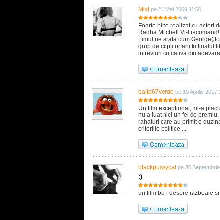
Mist
pe 21 Mai 2009 11:50
Foarte bine realizat,cu actori
Radha Mitchell.Vi-l recomand!
Fimul ne arata cum George(Jo
grup de copii orfani.In finalul
intreviuri cu cativa din adevarat
balta67verde
pe 10 Aprilie 2017
Un film exceptional, mi-a placu
nu a luat nici un fel de premi
rahaturi care au primit o duzin
criteriile politice ...
blackpussycat
pe 30 Septembrie
:)
un film bun despre razboaie si