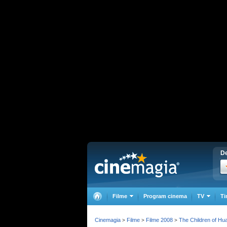
De
Filme
Program cinema
TV
Ti
Cinemagia
Filme
Filme 2008
The Children of Hu
>
>
>