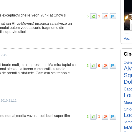
 de exceptie:Michelle Yeoh,Yun-Fat Chow si
5
1
nathan Rhys-Meyers) incearca sa salveze un
 filmului putem vedea scurte fragmente din
ii supravietuitori.
Vezi 
Cin
 17:45
Ovidi
t foarte mult, m-a impresionat. Ma mira faptul ca
2
0
Al
u, mai ales daca facem comparatii cu unele
a de premii si statuete. Cam asa sta treaba cu
Sq
Do
Capo
Lo
 2010 21:12
Mas
Chlo
Lo
 nu numai,merita vazut,actori buni super film
2
1
Seren
Ma