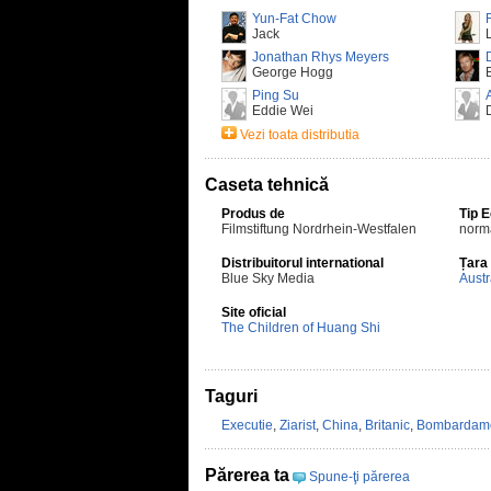
Yun-Fat Chow
Jack
Jonathan Rhys Meyers
George Hogg
Ping Su
Eddie Wei
Vezi toata distributia
Caseta tehnică
Produs de
Tip 
Filmstiftung Nordrhein-Westfalen
norm
Distribuitorul international
Țara
Blue Sky Media
Austr
Site oficial
The Children of Huang Shi
Taguri
Executie
,
Ziarist
,
China
,
Britanic
,
Bombardam
Părerea ta
Spune-ţi părerea