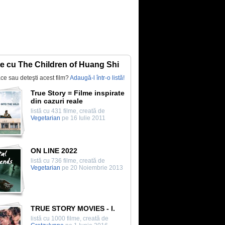
te cu The Children of Huang Shi
lace sau deteşti acest film?
Adaugă-l într-o listă!
True Story = Filme inspirate
din cazuri reale
listă cu 431 filme, creată de
Vegetarian
pe 16 Iulie 2011
ON LINE 2022
listă cu 736 filme, creată de
Vegetarian
pe 20 Noiembrie 2013
TRUE STORY MOVIES - I.
listă cu 1000 filme, creată de