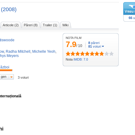
(2008)
66
u
Articole (2)
Păreri (8)
Trailer (1)
Wiki
NOTA FILM
tiswoode
7.9
8
păreri
/
10
81
voturi
how
,
Radha Mitchell
,
Michelle Yeoh
,
hys Meyers
Nota
IMDB: 7.0
ăzboi
 gen
3 voturi
nternațională
hi