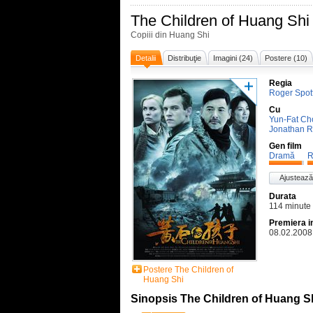
The Children of Huang Shi
Copiii din Huang Shi
Detalii
Distribuţie
Imagini (24)
Postere (10)
Regia
Roger Spot
Cu
Yun-Fat C
Jonathan R
Gen film
Dramă
R
Ajustează
Durata
114 minute
Premiera i
08.02.2008
Postere The Children of
Huang Shi
Sinopsis The Children of Huang S