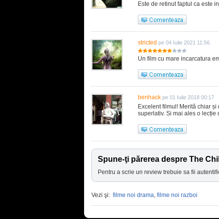
Este de retinut faptul ca este in
stricted
pe 04 Iulie 2021 11:56
Un film cu mare incarcatura e
benhack
pe 01 Iulie 2018 00:17
Excelent filmul! Merită chiar și 
superlativ. Si mai ales o lecție 
Spune-ţi părerea despre The Chi
Pentru a scrie un review trebuie sa fii autentifi
Vezi şi:
filme noi drama
,
filme noi razboi