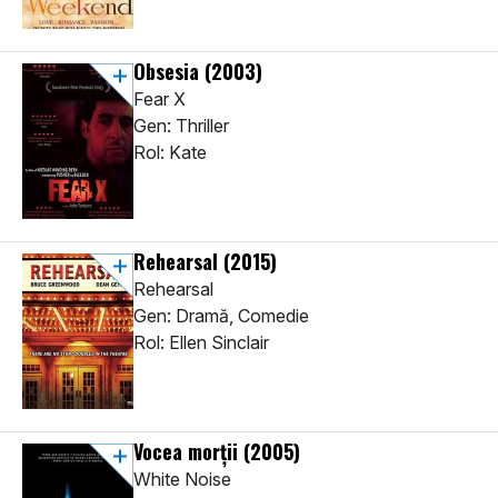
Obsesia
(2003)
Fear X
Gen: Thriller
Rol: Kate
Rehearsal
(2015)
Rehearsal
Gen: Dramă, Comedie
Rol: Ellen Sinclair
Vocea morții
(2005)
White Noise