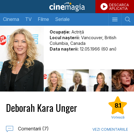
DESCARCA
APLICATIA
Cinema
TV
Filme
Seriale
Ocupație:
Actriță
Locul naşterii:
Vancouver, British
Columbia, Canada
Data naşterii:
12.05.1966 (60 ani)
Deborah Kara Unger
8.1
Votează
Comentarii (7)
VEZI COMENTARIILE