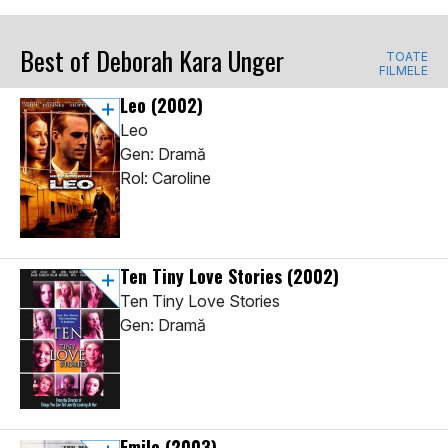
Best of Deborah Kara Unger
TOATE
FILMELE
Leo
(2002)
Leo
Gen: Dramă
Rol: Caroline
Ten Tiny Love Stories
(2002)
Ten Tiny Love Stories
Gen: Dramă
Emile
(2003)