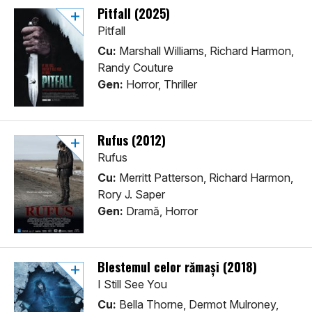
Pitfall (2025)
Pitfall
Cu:
Marshall Williams, Richard Harmon,
Randy Couture
Gen:
Horror, Thriller
Rufus (2012)
Rufus
Cu:
Merritt Patterson, Richard Harmon,
Rory J. Saper
Gen:
Dramă, Horror
Blestemul celor rămaşi (2018)
I Still See You
Cu:
Bella Thorne, Dermot Mulroney,