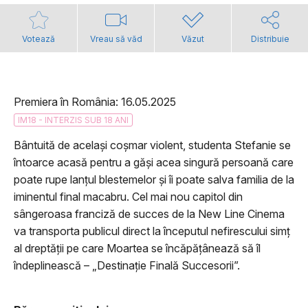
Votează
Vreau să văd
Văzut
Distribuie
Premiera în România: 16.05.2025
IM18 - INTERZIS SUB 18 ANI
Bântuită de același coșmar violent, studenta Stefanie se
întoarce acasă pentru a găși acea singură persoană care
poate rupe lanțul blestemelor și îi poate salva familia de la
iminentul final macabru. Cel mai nou capitol din
sângeroasa franciză de succes de la New Line Cinema
va transporta publicul direct la începutul nefirescului simț
al dreptății pe care Moartea se încăpățânează să îl
îndeplinească – „Destinație Finală Succesorii”.