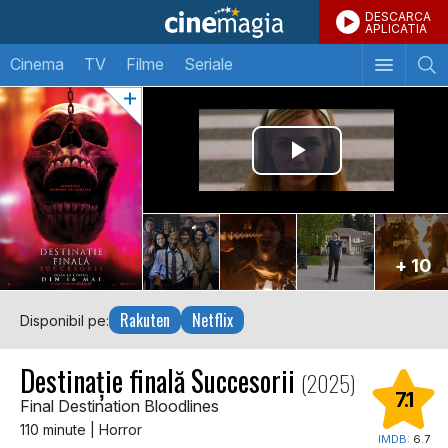
DESCARCA
APLICATIA
Cinema
TV
Filme
Seriale
+ 10
Rakuten
Netflix
Disponibil pe:
Destinație finală Succesorii
(2025)
7.1
Final Destination Bloodlines
110 minute | Horror
IMDB:
6.7