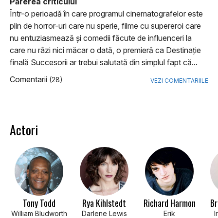
Părerea criticului
Într-o perioadă în care programul cinematografelor este
plin de horror-uri care nu sperie, filme cu supereroi care
nu entuziasmează şi comedii făcute de influenceri la
care nu râzi nici măcar o dată, o premieră ca Destinație
finală Succesorii ar trebui salutată din simplul fapt că...
Comentarii
(28)
VEZI COMENTARIILE
Actori
Tony Todd
Rya Kihlstedt
Richard Harmon
Br
William Bludworth
Darlene Lewis
Erik
I