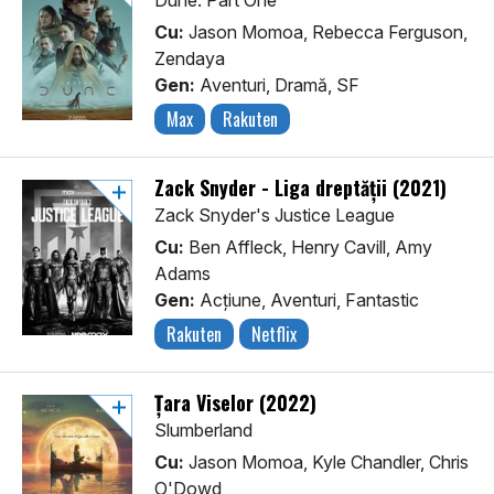
Dune: Part One
Cu:
Jason Momoa, Rebecca Ferguson,
Zendaya
Gen:
Aventuri, Dramă, SF
Max
Rakuten
Zack Snyder - Liga dreptății (2021)
Zack Snyder's Justice League
Cu:
Ben Affleck, Henry Cavill, Amy
Adams
Gen:
Acţiune, Aventuri, Fantastic
Rakuten
Netflix
Țara Viselor (2022)
Slumberland
Cu:
Jason Momoa, Kyle Chandler, Chris
O'Dowd