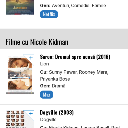
Gen:
Aventuri, Comedie, Familie
Netflix
Filme cu Nicole Kidman
Saroo: Drumul spre acasă (2016)
Lion
Cu:
Sunny Pawar, Rooney Mara,
Priyanka Bose
Gen:
Dramă
Max
Dogville (2003)
Dogville
Cu:
Nicole Kidman, Lauren Bacall, Paul