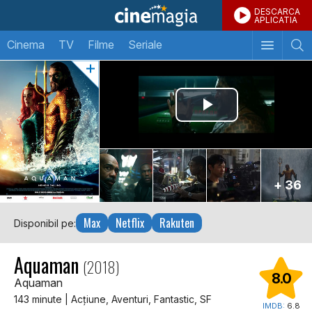
DESCARCA
APLICATIA
Cinema
TV
Filme
Seriale
+ 36
Max
Netflix
Rakuten
Disponibil pe:
Aquaman
(2018)
8.0
Aquaman
143 minute | Acţiune, Aventuri, Fantastic, SF
IMDB:
6.8