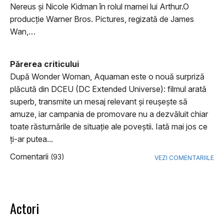
Nereus şi Nicole Kidman în rolul mamei lui Arthur.O
producţie Warner Bros. Pictures, regizată de James
Wan,…
Părerea criticului
După Wonder Woman, Aquaman este o nouă surpriză
plăcută din DCEU (DC Extended Universe): filmul arată
superb, transmite un mesaj relevant şi reuşeşte să
amuze, iar campania de promovare nu a dezvăluit chiar
toate răsturnările de situaţie ale poveştii. Iată mai jos ce
ţi-ar putea...
Comentarii
(93)
VEZI COMENTARIILE
Actori