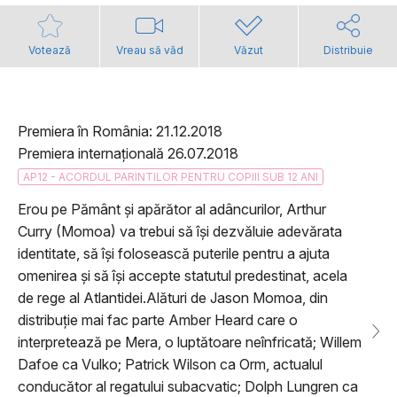
Votează
Vreau să văd
Văzut
Distribuie
Premiera în România: 21.12.2018
Premiera internațională 26.07.2018
AP12 - ACORDUL PARINTILOR PENTRU COPIII SUB 12 ANI
Erou pe Pământ şi apărător al adâncurilor, Arthur
Curry (Momoa) va trebui să îşi dezvăluie adevărata
identitate, să îşi folosească puterile pentru a ajuta
omenirea şi să îşi accepte statutul predestinat, acela
de rege al Atlantidei.Alături de Jason Momoa, din
distribuţie mai fac parte Amber Heard care o
interpretează pe Mera, o luptătoare neînfricată; Willem
Dafoe ca Vulko; Patrick Wilson ca Orm, actualul
conducător al regatului subacvatic; Dolph Lungren ca