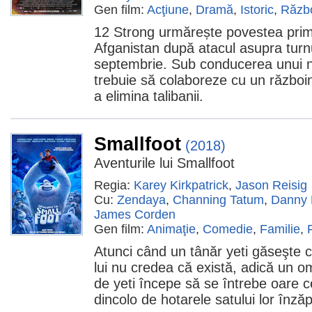
Gen film:
Acţiune
,
Dramă
,
Istoric
,
Răzb
12 Strong urmărește povestea prim
Afganistan după atacul asupra turn
septembrie. Sub conducerea unui n
trebuie să colaboreze cu un războin
a elimina talibanii.
Smallfoot
(2018)
Aventurile lui Smallfoot
Regia:
Karey Kirkpatrick
,
Jason Reisig
Cu:
Zendaya
,
Channing Tatum
,
Danny 
James Corden
Gen film:
Animaţie
,
Comedie
,
Familie
,
Atunci când un tânăr yeti găseşte 
lui nu credea că există, adică un 
de yeti începe să se întrebe oare c
dincolo de hotarele satului lor înzăp