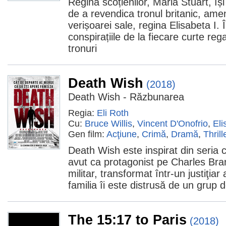
Regina scoțienilor, Maria Stuart, îș
de a revendica tronul britanic, ame
verișoarei sale, regina Elisabeta I. 
conspirațiile de la fiecare curte re
tronuri
Death Wish
(2018)
Death Wish - Răzbunarea
Regia:
Eli Roth
Cu:
Bruce Willis
,
Vincent D'Onofrio
,
Eli
Gen film:
Acţiune
,
Crimă
,
Dramă
,
Thrill
Death Wish este inspirat din seria 
avut ca protagonist pe Charles Bran
militar, transformat într-un justiţia
familia îi este distrusă de un grup de
The 15:17 to Paris
(2018)