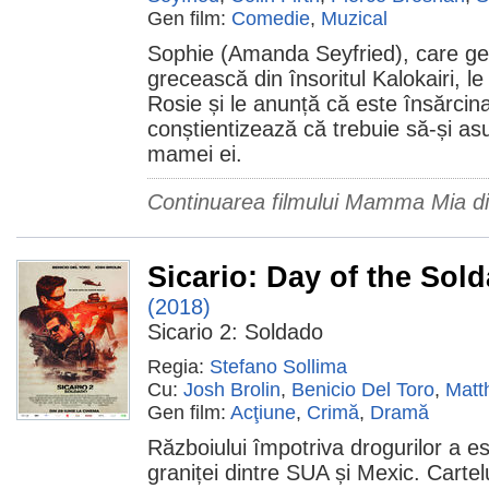
Gen film:
Comedie
,
Muzical
Sophie (Amanda Seyfried), care ge
grecească din însoritul Kalokairi, l
Rosie și le anunță că este însărcin
conștientizează că trebuie să-și a
mamei ei.
Continuarea filmului Mamma Mia d
Sicario: Day of the Sol
(2018)
Sicario 2: Soldado
Regia:
Stefano Sollima
Cu:
Josh Brolin
,
Benicio Del Toro
,
Matt
Gen film:
Acţiune
,
Crimă
,
Dramă
Războiului împotriva drogurilor a e
graniței dintre SUA și Mexic. Cartel