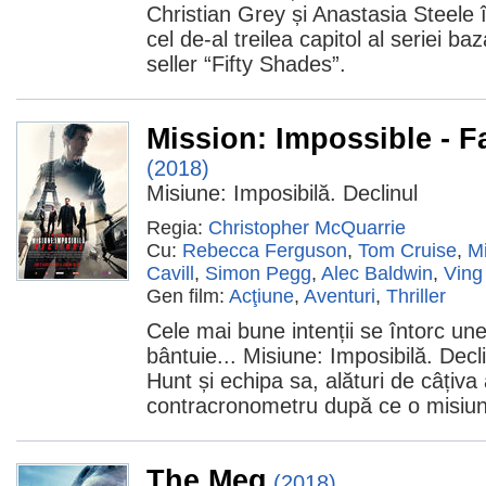
Christian Grey și Anastasia Steele 
cel de-al treilea capitol al seriei b
seller “Fifty Shades”.
Mission: Impossible - F
(2018)
Misiune: Imposibilă. Declinul
Regia:
Christopher McQuarrie
Cu:
Rebecca Ferguson
,
Tom Cruise
,
M
Cavill
,
Simon Pegg
,
Alec Baldwin
,
Vin
Gen film:
Acţiune
,
Aventuri
,
Thriller
Cele mai bune intenții se întorc une
bântuie... Misiune: Imposibilă. Decl
Hunt și echipa sa, alături de câțiva a
contracronometru după ce o misiun
The Meg
(2018)