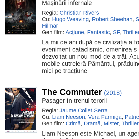
Mașinării infernale
Regia:
Christian Rivers
Cu:
Hugo Weaving
,
Robert Sheehan
,
S
Hilmar
Gen film:
Acţiune
,
Fantastic
,
SF
,
Thrille
La mii de ani după ce civilizația a f
eveniment cataclismic, omenirea s-a
dezvoltat un nou mod de a trăi. Ac
mobile cutreieră Pământul, prăduin
mici pe tracțiune
The Commuter
(2018)
Pasager în trenul terorii
Regia:
Jaume Collet-Serra
Cu:
Liam Neeson
,
Vera Farmiga
,
Patri
Gen film:
Crimă
,
Dramă
,
Mister
,
Thriller
Liam Neeson este Michael, un agen