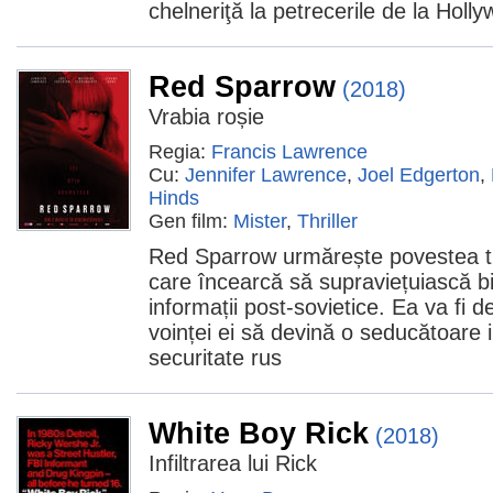
chelneriţă la petrecerile de la Holl
Red Sparrow
(2018)
Vrabia roșie
Regia:
Francis Lawrence
Cu:
Jennifer Lawrence
,
Joel Edgerton
,
Hinds
Gen film:
Mister
,
Thriller
Red Sparrow urmărește povestea tin
care încearcă să supraviețuiască bir
informații post-sovietice. Ea va fi
voinței ei să devină o seducătoare in
securitate rus
White Boy Rick
(2018)
Infiltrarea lui Rick