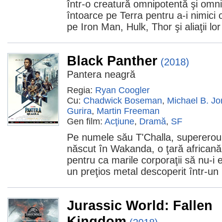
într-o creatură omnipotentă şi omn
întoarce pe Terra pentru a-i nimici
pe Iron Man, Hulk, Thor şi aliaţii lor
Black Panther
(2018)
Pantera neagră
Regia:
Ryan Coogler
Cu:
Chadwick Boseman
,
Michael B. Jo
Gurira
,
Martin Freeman
Gen film:
Acţiune
,
Dramă
,
SF
Pe numele său T'Challa, supererou
născut în Wakanda, o ţară africană 
pentru ca marile corporaţii să nu-i
un preţios metal descoperit într-un 
Jurassic World: Fallen
Kingdom