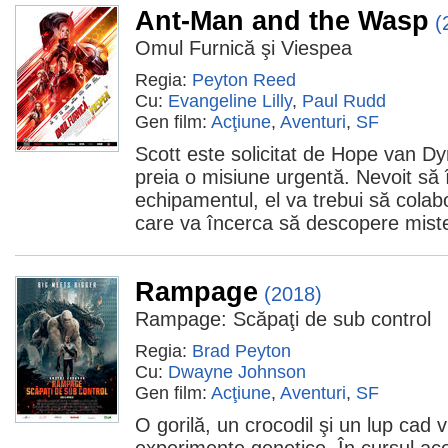
Ant-Man and the Wasp
(
Omul Furnică şi Viespea
Regia:
Peyton Reed
Cu:
Evangeline Lilly
,
Paul Rudd
Gen film:
Acţiune
,
Aventuri
,
SF
Scott este solicitat de Hope van D
preia o misiune urgentă. Nevoit să
echipamentul, el va trebui să colab
care va încerca să descopere mister
Rampage
(2018)
Rampage: Scăpaţi de sub control
Regia:
Brad Peyton
Cu:
Dwayne Johnson
Gen film:
Acţiune
,
Aventuri
,
SF
O gorilă, un crocodil şi un lup cad 