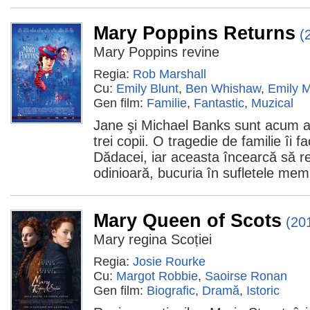
Mary Poppins Returns
(
Mary Poppins revine
Regia:
Rob Marshall
Cu:
Emily Blunt
,
Ben Whishaw
,
Emily M
Gen film:
Familie
,
Fantastic
,
Muzical
Jane şi Michael Banks sunt acum adu
trei copii. O tragedie de familie îi f
Dădacei, iar aceasta încearcă să 
odinioară, bucuria în sufletele memb
Mary Queen of Scots
(20
Mary regina Scoției
Regia:
Josie Rourke
Cu:
Margot Robbie
,
Saoirse Ronan
Gen film:
Biografic
,
Dramă
,
Istoric