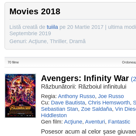
Movies 2018
Listă creată de
tuiila
pe 20 Martie 2017 | ultima modi
Septembrie 2019
Genuri: Acţiune, Thriller, Dramă
70 filme
Ordoneaz
Avengers: Infinity War
(
Răzbunătorii: Războiul infinitului
Regia:
Anthony Russo
,
Joe Russo
Cu:
Dave Bautista
,
Chris Hemsworth
,
S
Sebastian Stan
,
Zoe Saldaña
,
Vin Dies
Hiddleston
Gen film:
Acţiune
,
Aventuri
,
Fantastic
Posesor acum al celor şase giuvaer