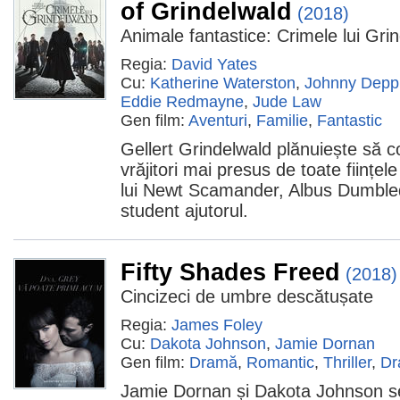
of Grindelwald
(2018)
Animale fantastice: Crimele lui Gri
Regia:
David Yates
Cu:
Katherine Waterston
,
Johnny Depp
Eddie Redmayne
,
Jude Law
Gen film:
Aventuri
,
Familie
,
Fantastic
Gellert Grindelwald plănuiește să 
vrăjitori mai presus de toate ființe
lui Newt Scamander, Albus Dumbledo
student ajutorul.
Fifty Shades Freed
(2018)
Cincizeci de umbre descătușate
Regia:
James Foley
Cu:
Dakota Johnson
,
Jamie Dornan
Gen film:
Dramă
,
Romantic
,
Thriller
,
Dr
Jamie Dornan și Dakota Johnson se r