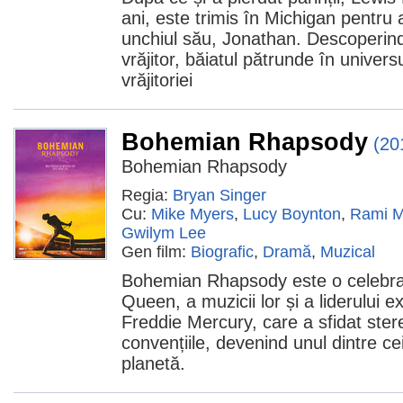
ani, este trimis în Michigan pentru
unchiul său, Jonathan. Descoperind
vrăjitor, băiatul pătrunde în univers
vrăjitoriei
Bohemian Rhapsody
(20
Bohemian Rhapsody
Regia:
Bryan Singer
Cu:
Mike Myers
,
Lucy Boynton
,
Rami M
Gwilym Lee
Gen film:
Biografic
,
Dramă
,
Muzical
Bohemian Rhapsody este o celebrar
Queen, a muzicii lor și a liderului ex
Freddie Mercury, care a sfidat stereo
convențiile, devenind unul dintre cei 
planetă.