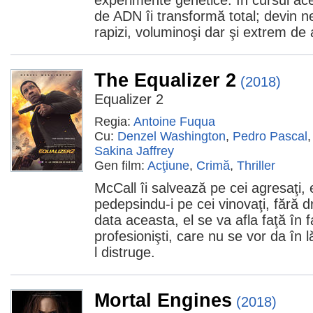
experimente genetice. În cursul aces
de ADN îi transformă total; devin ne
rapizi, voluminoşi dar şi extrem de 
The Equalizer 2
(2018)
Equalizer 2
Regia:
Antoine Fuqua
Cu:
Denzel Washington
,
Pedro Pascal
Sakina Jaffrey
Gen film:
Acţiune
,
Crimă
,
Thriller
McCall îi salvează pe cei agresaţi, e
pedepsindu-i pe cei vinovaţi, fără d
data aceasta, el se va afla faţă în f
profesionişti, care nu se vor da în l
l distruge.
Mortal Engines
(2018)