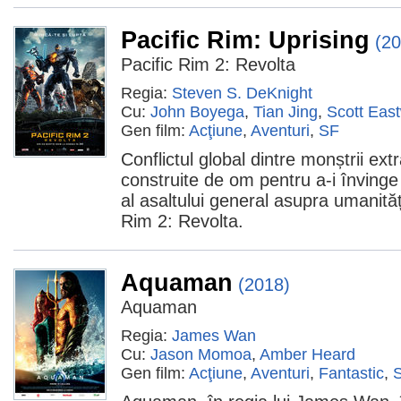
Pacific Rim: Uprising
(20
Pacific Rim 2: Revolta
Regia:
Steven S. DeKnight
Cu:
John Boyega
,
Tian Jing
,
Scott Eas
Gen film:
Acţiune
,
Aventuri
,
SF
Conflictul global dintre monștrii ext
construite de om pentru a-i învinge
al asaltului general asupra umanități
Rim 2: Revolta.
Aquaman
(2018)
Aquaman
Regia:
James Wan
Cu:
Jason Momoa
,
Amber Heard
Gen film:
Acţiune
,
Aventuri
,
Fantastic
,