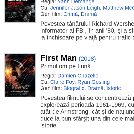
Regia:
Yann Demange
Cu:
Jennifer Jason Leigh
,
Matthew Mc
Gen film:
Crimă
,
Dramă
Povestea tânărului Richard Wershe 
informator al FBI, în anii '80, şi a s
la închisoare pe viaţă pentru trafic 
First Man
(2018)
Primul om pe Lună
Regia:
Damien Chazelle
Cu:
Claire Foy
,
Ryan Gosling
Gen film:
Biografic
,
Dramă
,
Istoric
Povestea filmului se concentrează 
explorează perioada 1961-1969, cu sac
atât de Armstrong, cât și de națiu
duce la bun sfârșit una din cele ma
istorie.