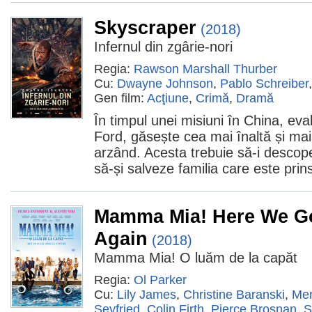
Skyscraper
(2018)
Infernul din zgârie-nori
Regia:
Rawson Marshall Thurber
Cu:
Dwayne Johnson
,
Pablo Schreiber
Gen film:
Acţiune
,
Crimă
,
Dramă
În timpul unei misiuni în China, eval
Ford, găsește cea mai înaltă și mai
arzând. Acesta trebuie să-i descope
să-și salveze familia care este prinsă
Mamma Mia! Here We G
Again
(2018)
Mamma Mia! O luăm de la capăt
Regia:
Ol Parker
Cu:
Lily James
,
Christine Baranski
,
Mer
Seyfried
,
Colin Firth
,
Pierce Brosnan
,
S