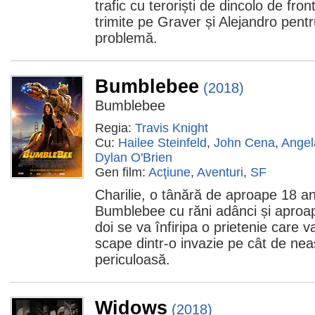
trafic cu teroriști de dincolo de fro
trimite pe Graver și Alejandro pent
problemă.
Bumblebee
(2018)
Bumblebee
Regia:
Travis Knight
Cu:
Hailee Steinfeld
,
John Cena
,
Angel
Dylan O'Brien
Gen film:
Acţiune
,
Aventuri
,
SF
Charilie, o tânără de aproape 18 an
Bumblebee cu răni adânci și aproape
doi se va înfiripa o prietenie care 
scape dintr-o invazie pe cât de nea
periculoasă.
Widows
(2018)