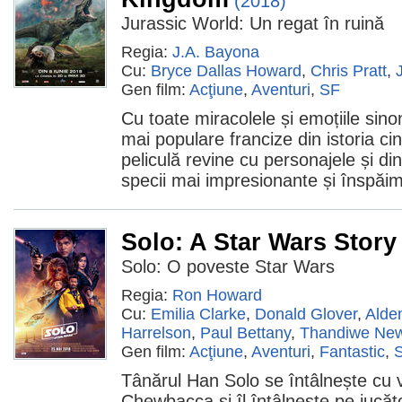
(2018)
Jurassic World: Un regat în ruină
Regia:
J.A. Bayona
Cu:
Bryce Dallas Howard
,
Chris Pratt
,
Gen film:
Acţiune
,
Aventuri
,
SF
Cu toate miracolele și emoțiile sin
mai populare francize din istoria c
peliculă revine cu personajele și din
specii mai impresionante și înspăi
Solo: A Star Wars Story
Solo: O poveste Star Wars
Regia:
Ron Howard
Cu:
Emilia Clarke
,
Donald Glover
,
Alde
Harrelson
,
Paul Bettany
,
Thandiwe Ne
Gen film:
Acţiune
,
Aventuri
,
Fantastic
,
Tânărul Han Solo se întâlnește cu vi
Chewbacca și îl întâlnește pe jucăt