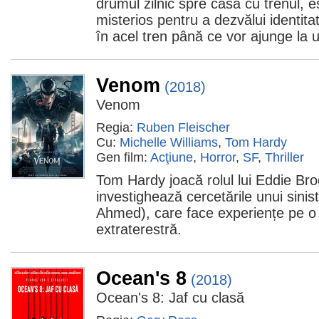
drumul zilnic spre casă cu trenul, e
misterios pentru a dezvălui identit
în acel tren până ce vor ajunge la u
Venom
(2018)
Venom
Regia:
Ruben Fleischer
Cu:
Michelle Williams
,
Tom Hardy
Gen film:
Acţiune
,
Horror
,
SF
,
Thriller
Tom Hardy joacă rolul lui Eddie Broc
investighează cercetările unui sinis
Ahmed), care face experiențe pe o
extraterestră.
Ocean's 8
(2018)
Ocean's 8: Jaf cu clasă