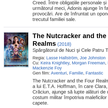
Creed. Între obligațiile personale și
următorul meci, Adonis ajunge în fa
provocări. Are de înfruntat un opon
trecutul familiei sale.
The Nutcracker and the
Realms
(2018)
Spărgătorul de Nuci şi Cele Patru 
Regia:
Lasse Hallström
,
Joe Johnston
Cu:
Keira Knightley
,
Morgan Freeman
,
Mackenzie Foy
Gen film:
Aventuri
,
Familie
,
Fantastic
The Nutcracker and the Four Realm
a lui E.T.A. Hoffman, în care Clara
Crăciun, ajunge să lupte alături de 
costum militar împotriva maleficilor
capete.