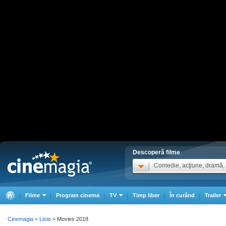
Descoperă filme
Comedie, acţiune, dramă, .
Filme
Program cinema
TV
Timp liber
În curând
Trailer
Cinemagia
Liste
Movies 2018
>
>