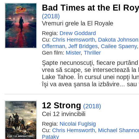
Bad Times at the El Roy
(2018)
Vremuri grele la El Royale
Regia:
Drew Goddard
Cu:
Chris Hemsworth
,
Dakota Johnson
Offerman
,
Jeff Bridges
,
Cailee Spaeny
Gen film:
Mister
,
Thriller
Şapte necunoscuţi, fiecare purtând
vrea să scape, se intersectează la 
Lake Tahoe. În cursul unei nopţi lun
îşi va avea şansa la izbăvire... sau
12 Strong
(2018)
Cei 12 invincibili
Regia:
Nicolai Fuglsig
Cu:
Chris Hemsworth
,
Michael Shanno
Pataky