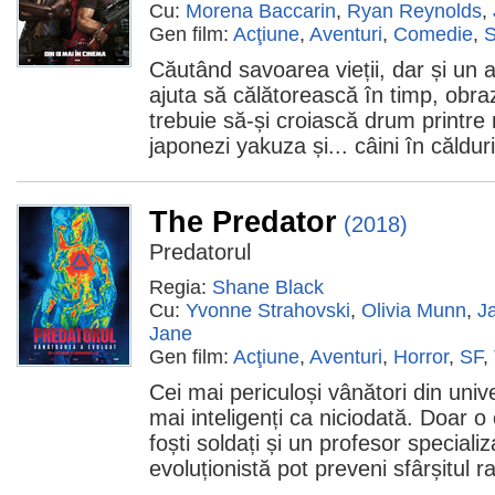
Cu:
Morena Baccarin
,
Ryan Reynolds
,
Gen film:
Acţiune
,
Aventuri
,
Comedie
,
Căutând savoarea vieții, dar și un 
ajuta să călătorească în timp, obr
trebuie să-și croiască drum printre 
japonezi yakuza și... câini în călduri
The Predator
(2018)
Predatorul
Regia:
Shane Black
Cu:
Yvonne Strahovski
,
Olivia Munn
,
J
Jane
Gen film:
Acţiune
,
Aventuri
,
Horror
,
SF
,
Cei mai periculoși vânători din univ
mai inteligenți ca niciodată. Doar o
foști soldați și un profesor specializ
evoluționistă pot preveni sfârșitul 