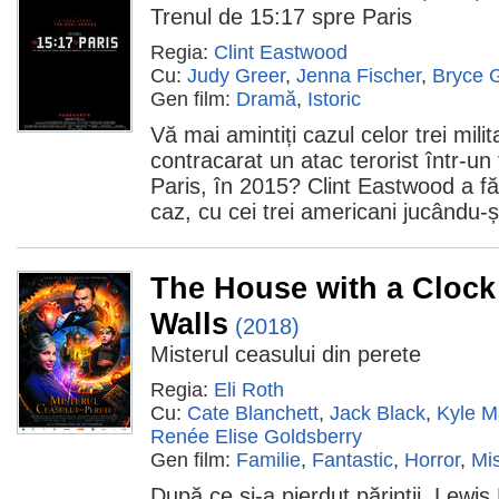
Trenul de 15:17 spre Paris
Regia:
Clint Eastwood
Cu:
Judy Greer
,
Jenna Fischer
,
Bryce 
Gen film:
Dramă
,
Istoric
Vă mai amintiți cazul celor trei mili
contracarat un atac terorist într-un
Paris, în 2015? Clint Eastwood a făc
caz, cu cei trei americani jucându-și 
The House with a Clock 
Walls
(2018)
Misterul ceasului din perete
Regia:
Eli Roth
Cu:
Cate Blanchett
,
Jack Black
,
Kyle M
Renée Elise Goldsberry
Gen film:
Familie
,
Fantastic
,
Horror
,
Mis
După ce și-a pierdut părinții, Lewis