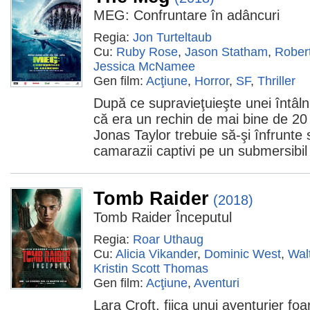
MEG: Confruntare în adâncuri
Regia:
Jon Turteltaub
Cu:
Ruby Rose
,
Jason Statham
,
Robert
Jessica McNamee
Gen film:
Acţiune
,
Horror
,
SF
,
Thriller
După ce supravieţuieşte unei întâln
că era un rechin de mai bine de 20 
Jonas Taylor trebuie să-şi înfrunte
camarazii captivi pe un submersibil
Tomb Raider
(2018)
Tomb Raider Începutul
Regia:
Roar Uthaug
Cu:
Alicia Vikander
,
Dominic West
,
Wal
Kristin Scott Thomas
Gen film:
Acţiune
,
Aventuri
Lara Croft, fiica unui aventurier foa