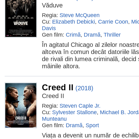
Văduve
Regia:
Steve McQueen
Cu:
Elizabeth Debicki
,
Carrie Coon
,
Mi
Davis
Gen film:
Crimă
,
Dramă
,
Thriller
În agitatul Chicago al zilelor noast
altceva în comun decât datoriile lăsa
de rivali din lumea criminală, decid s
mâinile altora.
Creed II
(2018)
Creed II
Regia:
Steven Caple Jr.
Cu:
Sylvester Stallone
,
Michael B. Jor
Munteanu
Gen film:
Dramă
,
Sport
Viața a devenit un număr de echilib