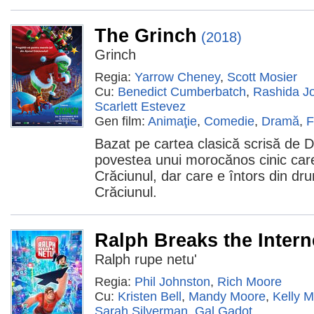
The Grinch
(2018)
Grinch
Regia:
Yarrow Cheney
,
Scott Mosier
Cu:
Benedict Cumberbatch
,
Rashida J
Scarlett Estevez
Gen film:
Animaţie
,
Comedie
,
Dramă
,
F
Bazat pe cartea clasică scrisă de 
povestea unui morocănos cinic care
Crăciunul, dar care e întors din dr
Crăciunul.
Ralph Breaks the Intern
Ralph rupe netu'
Regia:
Phil Johnston
,
Rich Moore
Cu:
Kristen Bell
,
Mandy Moore
,
Kelly 
Sarah Silverman
,
Gal Gadot