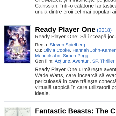
Calrissian, într-o călătorie fantastic
unuia dintre eroii cel mai populari a
Ready Player One
(2018)
Ready Player One: Să înceapă jocu
Regia:
Steven Spielberg
Cu:
Olivia Cooke
,
Hannah John-Kame
Mendelsohn
,
Simon Pegg
Gen film:
Acţiune
,
Aventuri
,
SF
,
Thriller
Ready Player One urmărește aventu
Wade Watts, care încearcă să evad
periculoasă în care trăiește conec
virtuală utopică în care utilizatorii p
ideale.
Fantastic Beasts: The 