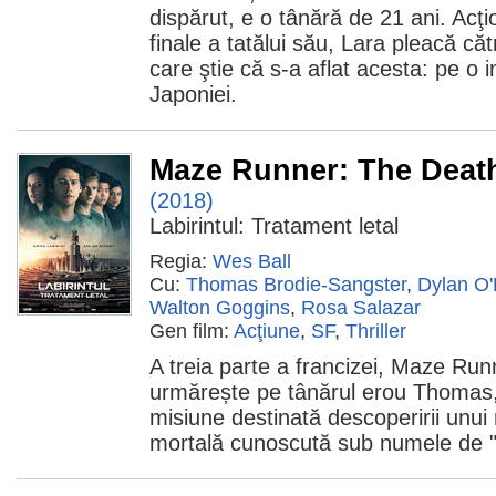
dispărut, e o tânără de 21 ani. Acţi
finale a tatălui său, Lara pleacă căt
care ştie că s-a aflat acesta: pe o 
Japoniei.
Maze Runner: The Deat
(2018)
Labirintul: Tratament letal
Regia:
Wes Ball
Cu:
Thomas Brodie-Sangster
,
Dylan O'
Walton Goggins
,
Rosa Salazar
Gen film:
Acţiune
,
SF
,
Thriller
A treia parte a francizei, Maze Run
urmărește pe tânărul erou Thomas,
misiune destinată descoperirii unui
mortală cunoscută sub numele de "