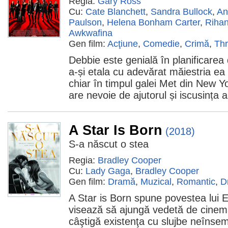
Regia:
Gary Ross
Cu:
Cate Blanchett
,
Sandra Bullock
,
An
Paulson
,
Helena Bonham Carter
,
Riha
Awkwafina
Gen film:
Acţiune
,
Comedie
,
Crimă
,
Thr
Debbie este genială în planificarea 
a-și etala cu adevărat măiestria ea 
chiar în timpul galei Met din New Yo
are nevoie de ajutorul și iscusința 
A Star Is Born
(2018)
S-a născut o stea
Regia:
Bradley Cooper
Cu:
Lady Gaga
,
Bradley Cooper
Gen film:
Dramă
,
Muzical
,
Romantic
,
D
A Star is Born spune povestea lui E
visează să ajungă vedetă de cinema
câştigă existenţa cu slujbe neînse