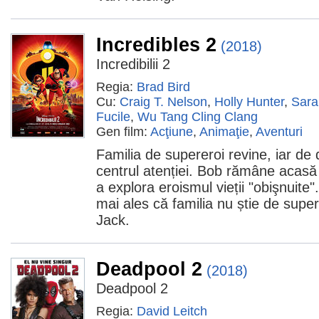
Incredibles 2
(2018)
Incredibilii 2
Regia:
Brad Bird
Cu:
Craig T. Nelson
,
Holly Hunter
,
Sara
Fucile
,
Wu Tang Cling Clang
Gen film:
Acţiune
,
Animaţie
,
Aventuri
Familia de supereroi revine, iar de
centrul atenției. Bob rămâne acasă 
a explora eroismul vieții "obişnuite"
mai ales că familia nu știe de super
Jack.
Deadpool 2
(2018)
Deadpool 2
Regia:
David Leitch