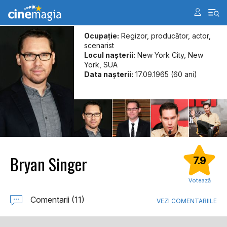
Ocupație:
Regizor, producător, actor,
scenarist
Locul naşterii:
New York City, New
York, SUA
Data naşterii:
17.09.1965 (60 ani)
Bryan Singer
7.9
Votează
Comentarii (11)
VEZI COMENTARIILE