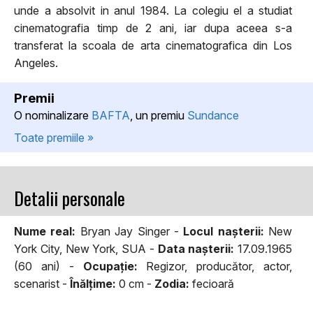
unde a absolvit in anul 1984. La colegiu el a studiat
cinematografia timp de 2 ani, iar dupa aceea s-a
transferat la scoala de arta cinematografica din Los
Angeles.
Premii
O nominalizare
BAFTA
, un premiu
Sundance
Toate premiile »
Detalii personale
Nume real:
Bryan Jay Singer -
Locul naşterii:
New
York City, New York, SUA -
Data naşterii:
17.09.1965
(60 ani) -
Ocupaţie:
Regizor, producător, actor,
scenarist -
Înălţime:
0 cm -
Zodia:
fecioară