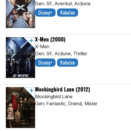
Gen: SF, Aventuri, Acţiune
Disney+
Rakuten
X-Men
(2000)
X-Men
Gen: SF, Acţiune, Thriller
Disney+
Rakuten
Mockingbird Lane
(2012)
Mockingbird Lane
Gen: Fantastic, Dramă, Mister