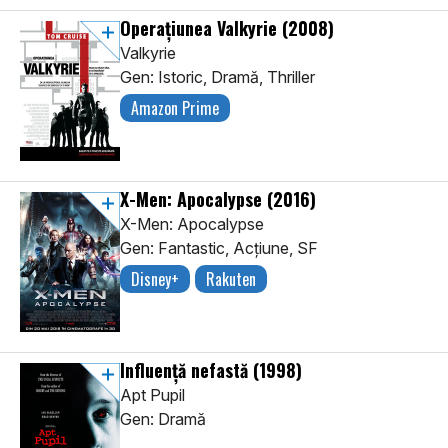
Operațiunea Valkyrie
(2008)
Valkyrie
Gen: Istoric, Dramă, Thriller
Amazon Prime
X-Men: Apocalypse
(2016)
X-Men: Apocalypse
Gen: Fantastic, Acţiune, SF
Disney+
Rakuten
Influență nefastă
(1998)
Apt Pupil
Gen: Dramă