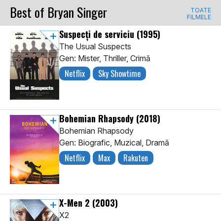
Best of Bryan Singer
TOATE
FILMELE
Suspecți de serviciu
(1995)
The Usual Suspects
Gen: Mister, Thriller, Crimă
Netflix
Sky Showtime
Bohemian Rhapsody
(2018)
Bohemian Rhapsody
Gen: Biografic, Muzical, Dramă
Netflix
Max
Rakuten
X-Men 2
(2003)
X2