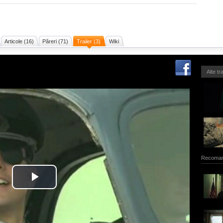
Articole (16)
Păreri (71)
Trailer (3)
Wiki
Alte tr
Recoman