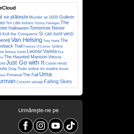
eCloud
ul se plătește
Gullerin
Murder at 1600
asi
The
Ten Little Indians
Tommy Flanagan
rier
Halloween
Tomorrow Never
Și caii sunt verzi
s
Kull the Conqueror
Van Helsing
ereți
The
Tony Hawk
eback Trail
Justice
Frances O'Connor
Leonor Varela
ue
Brittany Daniel
Eva
The Haunted Mansion
Vittoria
co
Just Go with It
ini
Ciarán Hinds
Todo sobre mi madre
lotte Gray
Renée
Uma
The Fall
Primeval
nnor
urman
Falling Skies
Corazón salvaje
Urmăreşte-ne pe