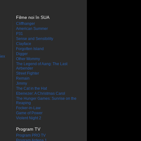
Filme noi în SUA
Cliffhanger
American Summer
P31
Sense and Sensibility
Clayface
Forgotten Island
Digger
Sex
Other Mommy
The Legend of Aang: The Last
Airbender
Street Fighter
Remain
Jimmy
The Cat in the Hat
Ebenezer: A Christmas Carol
The Hunger Games: Sunrise on the
Reaping
Focker-in-Law
Game of Power
Violent Night 2
Program TV
Program PRO TV
Program Antena 1