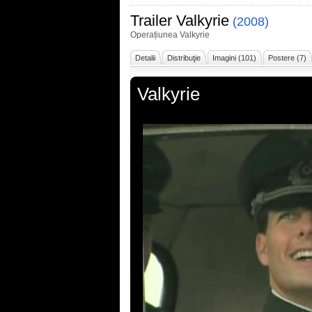
Trailer
Valkyrie
(2008)
Operațiunea Valkyrie
Detalii
Distribuţie
Imagini (101)
Postere (7)
Valkyrie