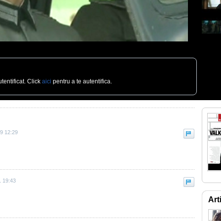
tentificat. Click
aici
pentru a te autentifica.
9 12:29
1 19:43
Art