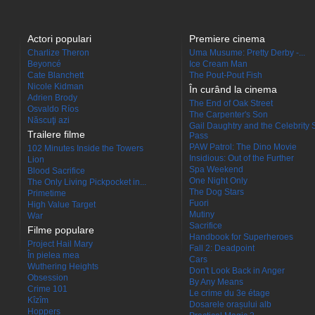
Actori populari
Premiere cinema
Charlize Theron
Uma Musume: Pretty Derby -...
Beyoncé
Ice Cream Man
Cate Blanchett
The Pout-Pout Fish
Nicole Kidman
În curând la cinema
Adrien Brody
The End of Oak Street
Osvaldo Ríos
The Carpenter's Son
Născuţi azi
Gail Daughtry and the Celebrity 
Trailere filme
Pass
PAW Patrol: The Dino Movie
102 Minutes Inside the Towers
Insidious: Out of the Further
Lion
Spa Weekend
Blood Sacrifice
One Night Only
The Only Living Pickpocket in...
The Dog Stars
Primetime
Fuori
High Value Target
Mutiny
War
Sacrifice
Filme populare
Handbook for Superheroes
Project Hail Mary
Fall 2: Deadpoint
În pielea mea
Cars
Wuthering Heights
Don't Look Back in Anger
Obsession
By Any Means
Crime 101
Le crime du 3e étage
Kîzîm
Dosarele orașului alb
Hoppers