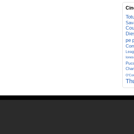
Cin
Tot
Sav
Cou
Die
pe p
Com
Leag
Iones
Pucc
Char
O'Co
Th