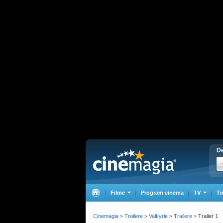
De
Filme
Program cinema
TV
Ti
Cinemagia
Trailere
Valkyrie
Trailere
Trailer 1
>
>
>
>