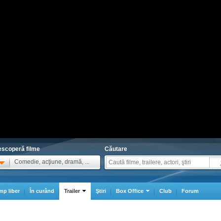
scoperă filme
Căutare
Comedie, acţiune, dramă, ...
mp liber
În curând
Trailer
Ştiri
Box Office
Club
Forum