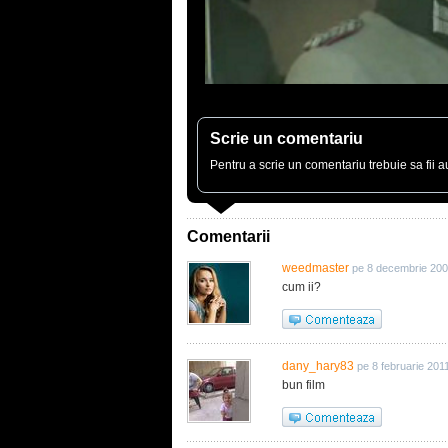
Scrie un comentariu
Pentru a scrie un comentariu trebuie sa fii au
Comentarii
weedmaster
pe 8 decembrie 200
cum ii?
dany_hary83
pe 8 februarie 201
bun film