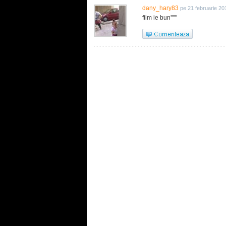
dany_hary83
pe 21 februarie 20
film ie bun''''''