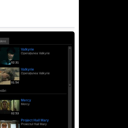
ailere
Valkyrie
Operațiunea Valkyrie
02:31
Valkyrie
Operațiunea Valkyrie
01:54
dări
Mercy
Mercy
02:53
Project Hail Mary
Proiectul Hail Mary