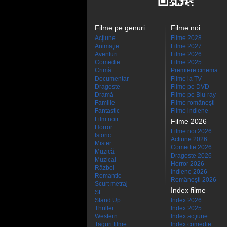
Filme pe genuri
Filme noi
Acţiune
Filme 2028
Animaţie
Filme 2027
Aventuri
Filme 2026
Comedie
Filme 2025
Crimă
Premiere cinema
Documentar
Filme la TV
Dragoste
Filme pe DVD
Dramă
Filme pe Blu-ray
Familie
Filme româneşti
Fantastic
Filme indiene
Film noir
Filme 2026
Horror
Filme noi 2026
Istoric
Actiune 2026
Mister
Comedie 2026
Muzică
Dragoste 2026
Muzical
Horror 2026
Război
Indiene 2026
Romantic
Româneşti 2026
Scurt metraj
Index filme
SF
Stand Up
Index 2026
Thriller
Index 2025
Western
Index acţiune
Taguri filme
Index comedie