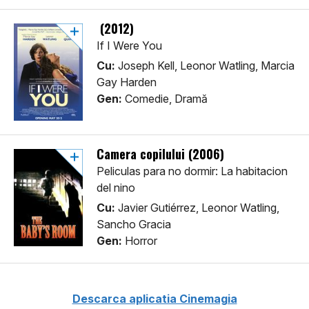
(2012)
If I Were You
Cu:
Joseph Kell, Leonor Watling, Marcia
Gay Harden
Gen:
Comedie, Dramă
Camera copilului (2006)
Peliculas para no dormir: La habitacion
del nino
Cu:
Javier Gutiérrez, Leonor Watling,
Sancho Gracia
Gen:
Horror
Descarca aplicatia Cinemagia