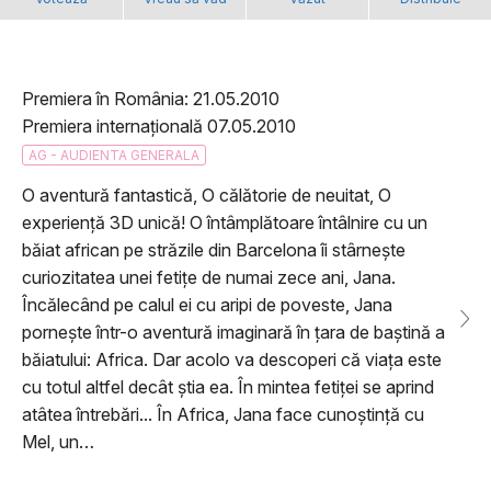
Premiera în România: 21.05.2010
Premiera internațională 07.05.2010
AG - AUDIENTA GENERALA
O aventură fantastică, O călătorie de neuitat, O
experiență 3D unică! O întâmplătoare întâlnire cu un
băiat african pe străzile din Barcelona îi stârnește
curiozitatea unei fetițe de numai zece ani, Jana.
Încălecând pe calul ei cu aripi de poveste, Jana
pornește într-o aventură imaginară în țara de baștină a
băiatului: Africa. Dar acolo va descoperi că viața este
cu totul altfel decât știa ea. În mintea fetiței se aprind
atâtea întrebări... În Africa, Jana face cunoștință cu
Mel, un…