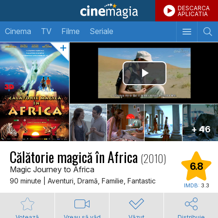
DESCARCA
APLICATIA
Cinema
TV
Filme
Seriale
+ 46
Călătorie magică în Africa
(2010)
6.8
Magic Journey to Africa
90 minute | Aventuri, Dramă, Familie, Fantastic
IMDB:
3.3
Votează
Vreau să văd
Văzut
Distribuie