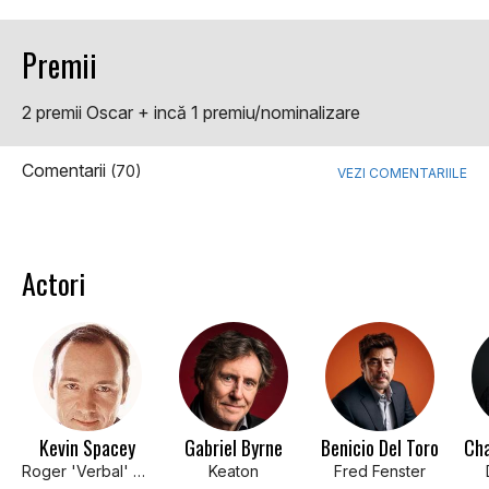
Premii
2 premii Oscar + incă 1 premiu/nominalizare
Comentarii
(70)
VEZI COMENTARIILE
Actori
Kevin Spacey
Gabriel Byrne
Benicio Del Toro
Cha
Roger 'Verbal' Kint
Keaton
Fred Fenster