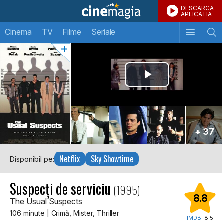
DESCARCA
APLICATIA
Cinema
TV
Filme
Seriale
+ 37
Netflix
Sky Showtime
Disponibil pe:
Suspecți de serviciu
(1995)
8.8
The Usual Suspects
106 minute | Crimă, Mister, Thriller
IMDB:
8.5