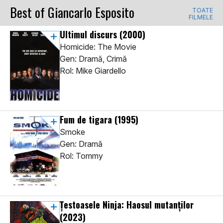
Best of Giancarlo Esposito
TOATE
FILMELE
Ultimul discurs
(2000)
Homicide: The Movie
Gen: Dramă, Crimă
Rol: Mike Giardello
Fum de tigara
(1995)
Smoke
Gen: Dramă
Rol: Tommy
Țestoasele Ninja: Haosul mutanților
(2023)