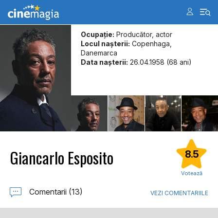
Ocupație:
Producător, actor
Locul naşterii:
Copenhaga,
Danemarca
Data naşterii:
26.04.1958 (68 ani)
Giancarlo Esposito
8.5
Votează
Comentarii (13)
VEZI COMENTARIILE