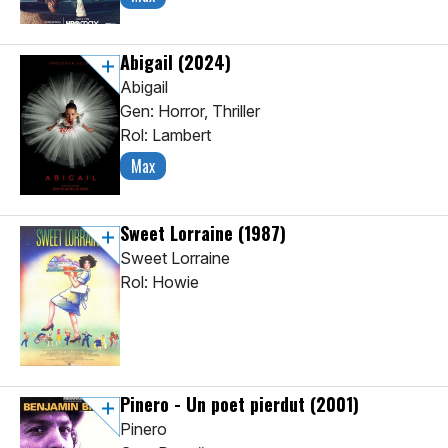
Abigail
(2024)
Abigail
Gen: Horror, Thriller
Rol: Lambert
Max
Sweet Lorraine
(1987)
Sweet Lorraine
Rol: Howie
Pinero - Un poet pierdut
(2001)
Pinero