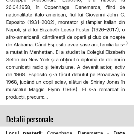
26.04.1958, în Copenhaga, Danemarca, fiind de
naționalitate italo-american, fiul lui Giovanni John C.
Esposito (1931–2002), montator și tâmplar italian din
Napoli, și al lui Elizabeth Leesa Foster (1926–2017), o
afro-americană, cântăreață de operă și club de noapte
din Alabama. Când Esposito avea șase ani, familia lui s-
a mutat în Manhattan. El a studiat la Colegiul Elizabeth
Seton din New York și a obținut o diplomă de doi ani în
comunicații radio și televiziune. A devenit actor, activ
din 1968. Esposito și-a făcut debutul pe Broadway în
1968, jucând un copil sclav, alături de Shirley Jones în
musicalul Maggie Flynn (1968). El s-a remarcat în
producții, precum:...
Detalii personale
Locul naşterii:
Copenhaga, Danemarca -
Data