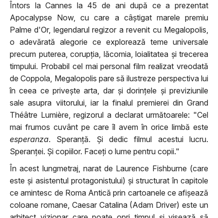
Întors la Cannes la 45 de ani după ce a prezentat
Apocalypse Now, cu care a câștigat marele premiu
Palme d'Or, legendarul regizor a revenit cu Megalopolis,
o adevărată alegorie ce explorează teme universale
precum puterea, corupția, lăcomia, loialitatea și trecerea
timpului. Probabil cel mai personal film realizat vreodată
de Coppola, Megalopolis pare să ilustreze perspectiva lui
în ceea ce privește arta, dar și dorințele și previziunile
sale asupra viitorului, iar la finalul premierei din Grand
Théâtre Lumière, regizorul a declarat următoarele: "Cel
mai frumos cuvânt pe care îl avem în orice limbă este
esperanza
. Speranță. Și dedic filmul acestui lucru.
Speranței. Și copiilor. Faceți o lume pentru copii."
În acest lungmetraj, narat de Laurence Fishburne (care
este și asistentul protagonistului) și structurat în capitole
ce amintesc de Roma Antică prin cartoanele ce afișează
coloane romane, Caesar Catalina (Adam Driver) este un
arhitect vizionar care poate opri timpul și visează să