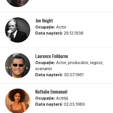
Jon Voight
Ocupație:
Actor
Data nașterii:
29.12.1938
Laurence Fishburne
Ocupație:
Actor, producător, regizor,
scenarist
Data nașterii:
30.07.1961
Nathalie Emmanuel
Ocupație:
Actriță
Data nașterii:
02.03.1989