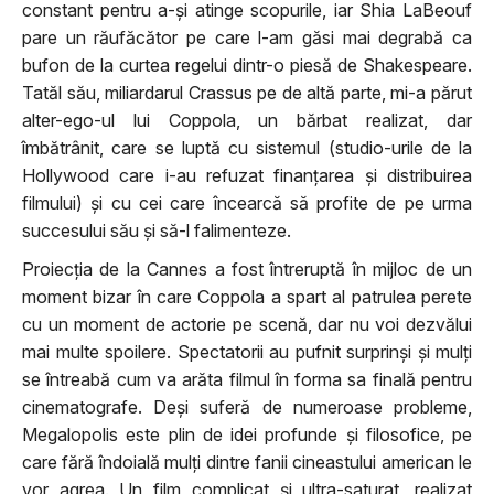
constant pentru a-și atinge scopurile, iar Shia LaBeouf
pare un răufăcător pe care l-am găsi mai degrabă ca
bufon de la curtea regelui dintr-o piesă de Shakespeare.
Tatăl său, miliardarul Crassus pe de altă parte, mi-a părut
alter-ego-ul lui Coppola, un bărbat realizat, dar
îmbătrânit, care se luptă cu sistemul (studio-urile de la
Hollywood care i-au refuzat finanțarea și distribuirea
filmului) și cu cei care încearcă să profite de pe urma
succesului său și să-l falimenteze.
Proiecția de la Cannes a fost întreruptă în mijloc de un
moment bizar în care Coppola a spart al patrulea perete
cu un moment de actorie pe scenă, dar nu voi dezvălui
mai multe spoilere. Spectatorii au pufnit surprinși și mulți
se întreabă cum va arăta filmul în forma sa finală pentru
cinematografe. Deși suferă de numeroase probleme,
Megalopolis este plin de idei profunde și filosofice, pe
care fără îndoială mulți dintre fanii cineastului american le
vor agrea. Un film complicat și ultra-saturat, realizat