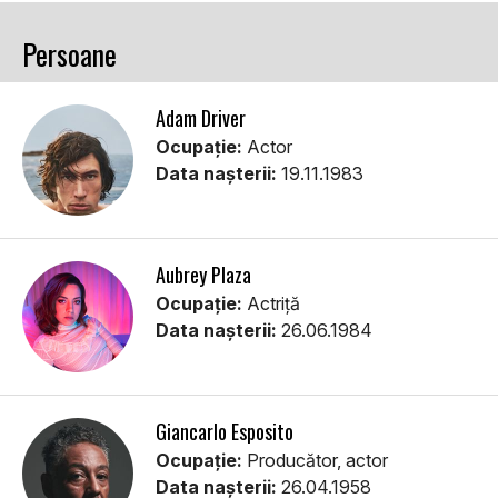
Persoane
Adam Driver
Ocupație:
Actor
Data nașterii:
19.11.1983
Aubrey Plaza
Ocupație:
Actriță
Data nașterii:
26.06.1984
Giancarlo Esposito
Ocupație:
Producător, actor
Data nașterii:
26.04.1958