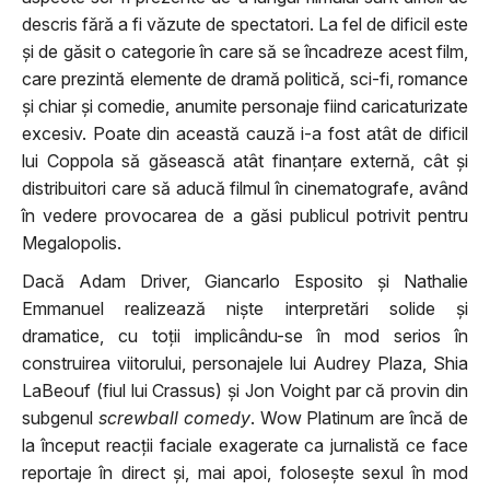
descris fără a fi văzute de spectatori. La fel de dificil este
și de găsit o categorie în care să se încadreze acest film,
care prezintă elemente de dramă politică, sci-fi, romance
și chiar și comedie, anumite personaje fiind caricaturizate
excesiv. Poate din această cauză i-a fost atât de dificil
lui Coppola să găsească atât finanțare externă, cât și
distribuitori care să aducă filmul în cinematografe, având
în vedere provocarea de a găsi publicul potrivit pentru
Megalopolis.
Dacă Adam Driver, Giancarlo Esposito și Nathalie
Emmanuel realizează niște interpretări solide și
dramatice, cu toții implicându-se în mod serios în
construirea viitorului, personajele lui Audrey Plaza, Shia
LaBeouf (fiul lui Crassus) și Jon Voight par că provin din
subgenul
screwball comedy
. Wow Platinum are încă de
la început reacții faciale exagerate ca jurnalistă ce face
reportaje în direct și, mai apoi, folosește sexul în mod