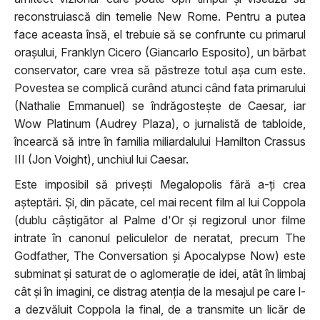
reconstruiască din temelie New Rome. Pentru a putea
face aceasta însă, el trebuie să se confrunte cu primarul
orașului, Franklyn Cicero (Giancarlo Esposito), un bărbat
conservator, care vrea să păstreze totul așa cum este.
Povestea se complică curând atunci când fata primarului
(Nathalie Emmanuel) se îndrăgostește de Caesar, iar
Wow Platinum (Audrey Plaza), o jurnalistă de tabloide,
încearcă să intre în familia miliardalului Hamilton Crassus
III (Jon Voight), unchiul lui Caesar.
Este imposibil să privești Megalopolis fără a-ți crea
așteptări. Și, din păcate, cel mai recent film al lui Coppola
(dublu câștigător al Palme d'Or și regizorul unor filme
intrate în canonul peliculelor de neratat, precum The
Godfather, The Conversation și Apocalypse Now) este
subminat și saturat de o aglomerație de idei, atât în limbaj
cât și în imagini, ce distrag atenția de la mesajul pe care l-
a dezvăluit Coppola la final, de a transmite un licăr de