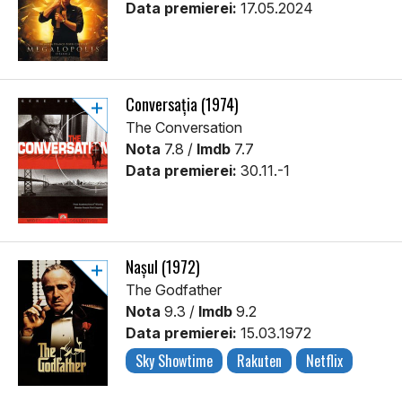
Data premierei:
17.05.2024
Conversația (1974)
The Conversation
Nota
7.8 /
Imdb
7.7
Data premierei:
30.11.-1
Nașul (1972)
The Godfather
Nota
9.3 /
Imdb
9.2
Data premierei:
15.03.1972
Sky Showtime
Rakuten
Netflix