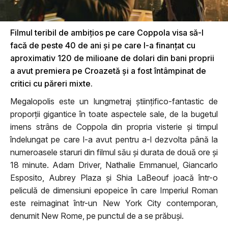
Filmul teribil de ambițios pe care Coppola visa să-l
facă de peste 40 de ani și pe care l-a finanțat cu
aproximativ 120 de milioane de dolari din bani proprii
a avut premiera pe Croazetă și a fost întâmpinat de
critici cu păreri mixte.
Megalopolis este un lungmetraj științifico-fantastic de
proporții gigantice în toate aspectele sale, de la bugetul
imens strâns de Coppola din propria visterie și timpul
îndelungat pe care l-a avut pentru a-l dezvolta până la
numeroasele staruri din filmul său și durata de două ore și
18 minute. Adam Driver, Nathalie Emmanuel, Giancarlo
Esposito, Aubrey Plaza și Shia LaBeouf joacă într-o
peliculă de dimensiuni epopeice în care Imperiul Roman
este reimaginat într-un New York City contemporan,
denumit New Rome, pe punctul de a se prăbuși.