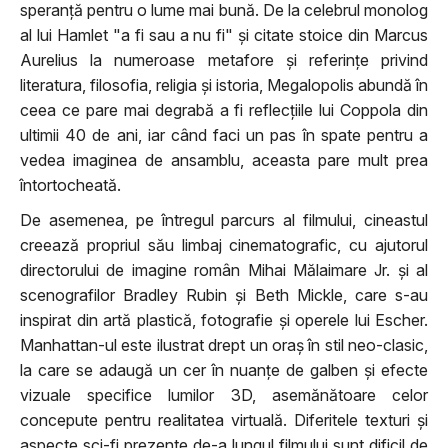
speranță pentru o lume mai bună. De la celebrul monolog
al lui Hamlet "a fi sau a nu fi" și citate stoice din Marcus
Aurelius la numeroase metafore și referințe privind
literatura, filosofia, religia și istoria, Megalopolis abundă în
ceea ce pare mai degrabă a fi reflecțiile lui Coppola din
ultimii 40 de ani, iar când faci un pas în spate pentru a
vedea imaginea de ansamblu, aceasta pare mult prea
întortocheată.
De asemenea, pe întregul parcurs al filmului, cineastul
creează propriul său limbaj cinematografic, cu ajutorul
directorului de imagine român Mihai Mălaimare Jr. și al
scenografilor Bradley Rubin și Beth Mickle, care s-au
inspirat din artă plastică, fotografie și operele lui Escher.
Manhattan-ul este ilustrat drept un oraș în stil neo-clasic,
la care se adaugă un cer în nuanțe de galben și efecte
vizuale specifice lumilor 3D, asemănătoare celor
concepute pentru realitatea virtuală. Diferitele texturi și
aspecte sci-fi prezente de-a lungul filmului sunt dificil de