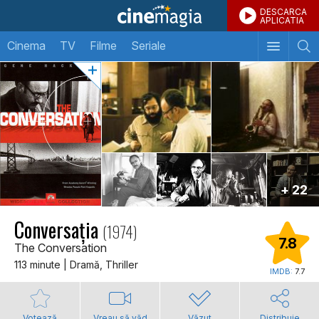
DESCARCA
APLICATIA
Cinema
TV
Filme
Seriale
+ 22
Conversația
(1974)
7.8
The Conversation
113 minute | Dramă, Thriller
IMDB:
7.7
Votează
Vreau să văd
Văzut
Distribuie