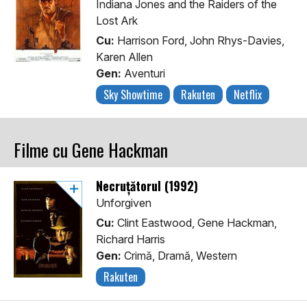
Indiana Jones and the Raiders of the
Lost Ark
Cu:
Harrison Ford, John Rhys-Davies,
Karen Allen
Gen:
Aventuri
Sky Showtime
Rakuten
Netflix
Filme cu Gene Hackman
Necruțătorul (1992)
Unforgiven
Cu:
Clint Eastwood, Gene Hackman,
Richard Harris
Gen:
Crimă, Dramă, Western
Rakuten