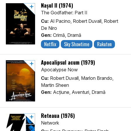
Nașul II (1974)
The Godfather: Part II
Cu:
Al Pacino, Robert Duvall, Robert
De Niro
Gen:
Crimă, Dramă
Netflix
Sky Showtime
Rakuten
Apocalipsul acum (1979)
Apocalypse Now
Cu:
Robert Duvall, Marlon Brando,
Martin Sheen
Gen:
Acţiune, Aventuri, Dramă
Reteaua (1976)
Network