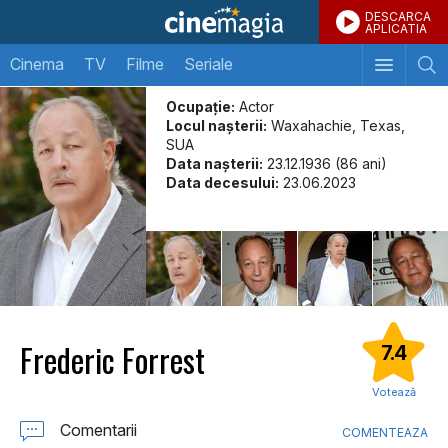
DESCARCA
APLICATIA
Cinema
TV
Filme
Seriale
Ocupație:
Actor
Locul naşterii:
Waxahachie, Texas,
SUA
Data naşterii:
23.12.1936 (86 ani)
Data decesului:
23.06.2023
Frederic Forrest
7.4
Votează
Comentarii
COMENTEAZA