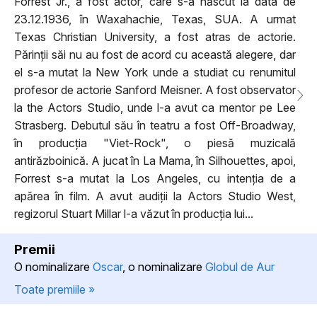
Forrest Jr., a fost actor, care s-a născut la data de
23.12.1936, în Waxahachie, Texas, SUA. A urmat
Texas Christian University, a fost atras de actorie.
Părinții săi nu au fost de acord cu această alegere, dar
el s-a mutat la New York unde a studiat cu renumitul
profesor de actorie Sanford Meisner. A fost observator
la the Actors Studio, unde l-a avut ca mentor pe Lee
Strasberg. Debutul său în teatru a fost Off-Broadway,
în producția "Viet-Rock", o piesă muzicală
antirăzboinică. A jucat în La Mama, în Silhouettes, apoi,
Forrest s-a mutat la Los Angeles, cu intenția de a
apărea în film. A avut audiții la Actors Studio West,
regizorul Stuart Millar l-a văzut în producția lui...
Premii
O nominalizare
Oscar
, o nominalizare
Globul de Aur
Toate premiile »