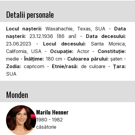
Detalii personale
Locul naşterii:
Waxahachie, Texas, SUA -
Data
naşterii:
23.12.1936 (86 ani) -
Data decesului:
23.06.2023 -
Locul decesului:
Santa Monica,
California, USA -
Ocupaţie:
Actor -
Constituţie:
medie -
Înălţime:
180 cm -
Culoarea părului:
şaten -
Zodia:
capricorn -
Etnie/rasă:
de culoare -
Țara:
SUA
Monden
Marilu Henner
1980 - 1982
căsătorie