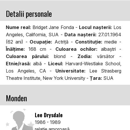
Detalii personale
Nume real:
Bridget Jane Fonda -
Locul naşterii:
Los
Angeles, California, SUA -
Data naşterii:
27.01.1964
(62 ani) -
Ocupaţie:
Actriță -
Constituţie:
medie -
Înălţime:
168 cm -
Culoarea ochilor:
albaştri -
Culoarea părului:
blond -
Zodia:
vărsător -
Etnie/rasă:
albă -
Liceul:
Harvard-Westlake School,
Los Angeles, CA -
Universitate:
Lee Strasberg
Theatre Institute, New York University -
Țara:
SUA
Monden
Lee Drysdale
1986 - 1989
relaţie amoroasă