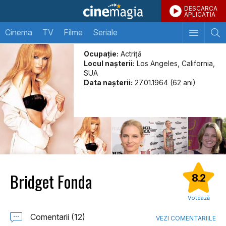
DESCARCA
APLICATIA
Cinema
TV
Filme
Seriale
Ocupație:
Actriță
Locul naşterii:
Los Angeles, California,
SUA
Data naşterii:
27.01.1964 (62 ani)
Bridget Fonda
8.2
Votează
Comentarii (12)
VEZI COMENTARIILE