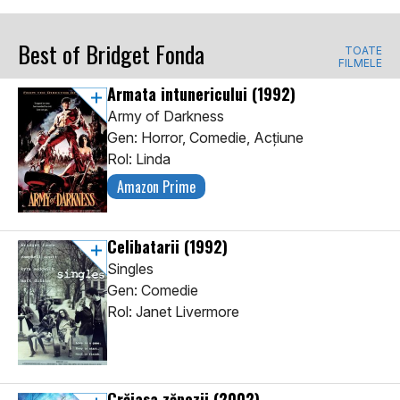
Best of Bridget Fonda
TOATE
FILMELE
Armata intunericului
(1992)
Army of Darkness
Gen: Horror, Comedie, Acţiune
Rol: Linda
Amazon Prime
Celibatarii
(1992)
Singles
Gen: Comedie
Rol: Janet Livermore
Crăiasa zăpezii
(2002)