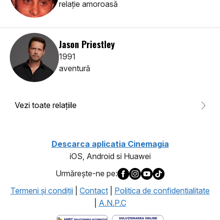
relaţie amoroasă
Jason Priestley
1991
aventură
Vezi toate relaţiile
Descarca aplicatia Cinemagia
iOS, Android si Huawei
Urmăreşte-ne pe:
Termeni şi condiţii
|
Contact
|
Politica de confidentialitate
|
A.N.P.C