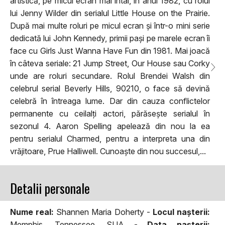
artistică, pe micul ecran mai întâi, în anul 1982, cu rolul
lui Jenny Wilder din serialul Little House on the Prairie.
După mai multe roluri pe micul ecran și într-o mini serie
dedicată lui John Kennedy, primii pași pe marele ecran îi
face cu Girls Just Wanna Have Fun din 1981. Mai joacă
în câteva seriale: 21 Jump Street, Our House sau Corky
unde are roluri secundare. Rolul Brendei Walsh din
celebrul serial Beverly Hills, 90210, o face să devină
celebră în întreaga lume. Dar din cauza conflictelor
permanente cu ceilalți actori, părăsește serialul în
sezonul 4. Aaron Spelling apelează din nou la ea
pentru serialul Charmed, pentru a interpreta una din
vrăjitoare, Prue Halliwell. Cunoaște din nou succesul,...
Detalii personale
Nume real:
Shannen Maria Doherty -
Locul naşterii:
Memphis, Tennessee, SUA -
Data naşterii: