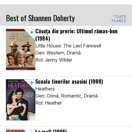
Best of Shannen Doherty
TOATE
FILMELE
Căsuţa din prerie: Ultimul rămas-bun
(1984)
Little House: The Last Farewell
Gen: Western, Dramă
Rol: Jenny Wilder
Scoala tinerilor asasini
(1988)
Heathers
Gen: Crimă, Romantic, Dramă
Rol: Heather
La mall
(1995)