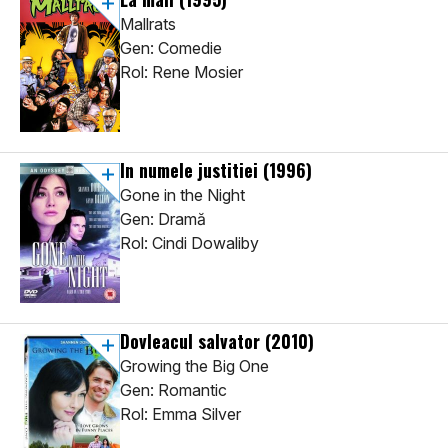
Mallrats
Gen: Comedie
Rol: Rene Mosier
In numele justitiei
(1996)
Gone in the Night
Gen: Dramă
Rol: Cindi Dowaliby
Dovleacul salvator
(2010)
Growing the Big One
Gen: Romantic
Rol: Emma Silver