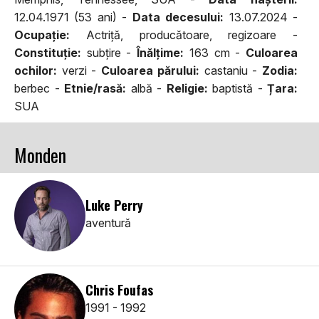
12.04.1971 (53 ani) -
Data decesului:
13.07.2024 -
Ocupaţie:
Actriță, producătoare, regizoare -
Constituţie:
subțire -
Înălţime:
163 cm -
Culoarea
ochilor:
verzi -
Culoarea părului:
castaniu -
Zodia:
berbec -
Etnie/rasă:
albă -
Religie:
baptistă -
Țara:
SUA
Monden
Luke Perry
aventură
Chris Foufas
1991 - 1992