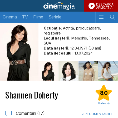
DESCARCA
APLICATIA
Cinema
TV
Filme
Seriale
Ocupație:
Actriță, producătoare,
regizoare
Locul naşterii:
Memphis, Tennessee,
SUA
Data naşterii:
12.04.1971 (53 ani)
Data decesului:
13.07.2024
Shannen Doherty
8.0
Votează
Comentarii (17)
VEZI COMENTARIILE