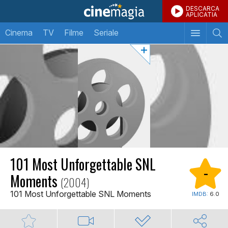
DESCARCA
APLICATIA
Cinema
TV
Filme
Seriale
101 Most Unforgettable SNL
-
Moments
(2004)
101 Most Unforgettable SNL Moments
IMDB:
6.0