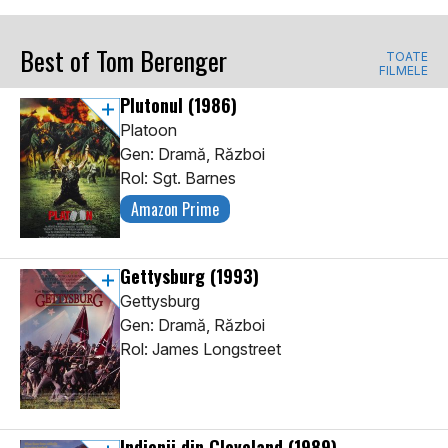
Best of Tom Berenger
TOATE
FILMELE
Plutonul
(1986)
Platoon
Gen: Dramă, Război
Rol: Sgt. Barnes
Amazon Prime
Gettysburg
(1993)
Gettysburg
Gen: Dramă, Război
Rol: James Longstreet
Indienii din Cleveland
(1989)