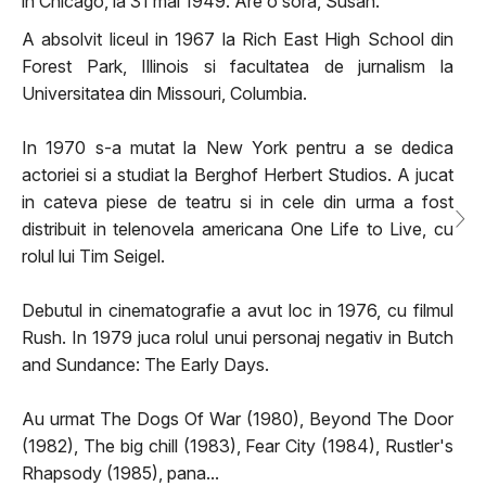
in Chicago, la 31 mai 1949. Are o sora, Susan.
A absolvit liceul in 1967 la Rich East High School din
Forest Park, Illinois si facultatea de jurnalism la
Universitatea din Missouri, Columbia.
In 1970 s-a mutat la New York pentru a se dedica
actoriei si a studiat la Berghof Herbert Studios. A jucat
in cateva piese de teatru si in cele din urma a fost
distribuit in telenovela americana One Life to Live, cu
rolul lui Tim Seigel.
Debutul in cinematografie a avut loc in 1976, cu filmul
Rush. In 1979 juca rolul unui personaj negativ in Butch
and Sundance: The Early Days.
Au urmat The Dogs Of War (1980), Beyond The Door
(1982), The big chill (1983), Fear City (1984), Rustler's
Rhapsody (1985), pana...