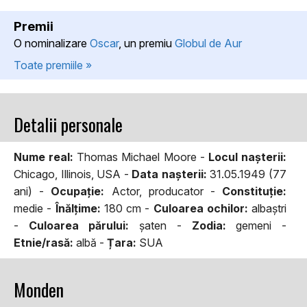
Premii
O nominalizare
Oscar
, un premiu
Globul de Aur
Toate premiile »
Detalii personale
Nume real:
Thomas Michael Moore -
Locul naşterii:
Chicago, Illinois, USA -
Data naşterii:
31.05.1949 (77
ani) -
Ocupaţie:
Actor, producator -
Constituţie:
medie -
Înălţime:
180 cm -
Culoarea ochilor:
albaştri
-
Culoarea părului:
şaten -
Zodia:
gemeni -
Etnie/rasă:
albă -
Țara:
SUA
Monden