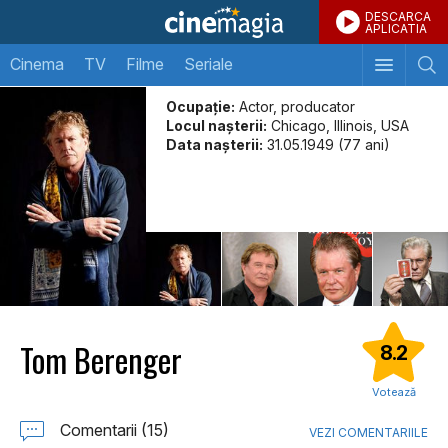
DESCARCA
APLICATIA
Cinema
TV
Filme
Seriale
Ocupație:
Actor, producator
Locul naşterii:
Chicago, Illinois, USA
Data naşterii:
31.05.1949 (77 ani)
Tom Berenger
8.2
Votează
Comentarii (15)
VEZI COMENTARIILE