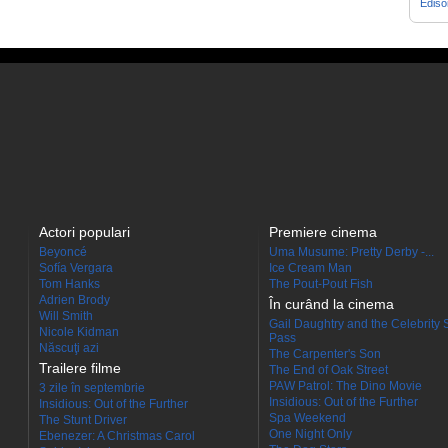
Edis
Actori populari
Premiere cinema
Beyoncé
Uma Musume: Pretty Derby -...
Sofía Vergara
Ice Cream Man
Tom Hanks
The Pout-Pout Fish
Adrien Brody
În curând la cinema
Will Smith
Gail Daughtry and the Celebrity 
Nicole Kidman
Pass
Născuţi azi
The Carpenter's Son
Trailere filme
The End of Oak Street
PAW Patrol: The Dino Movie
3 zile în septembrie
Insidious: Out of the Further
Insidious: Out of the Further
Spa Weekend
The Stunt Driver
One Night Only
Ebenezer: A Christmas Carol