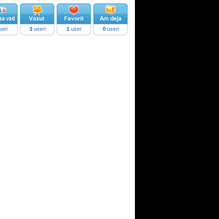
eri
3
useri
1
user
0
useri