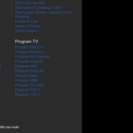
The Cat in the Hat
Ebenezer: A Christmas Carol
The Hunger Games: Sunrise on the
Reaping
Focker-in-Law
Game of Power
Violent Night 2
Program TV
Program PRO TV
Program Antena 1
Program Pro Cinema
Program Kanal D
Program AMC
f
Program FilmCafe
Program Diva
Program HBO
Program TV 1000
Program TVR 1
Program TVR 2
Află mai multe