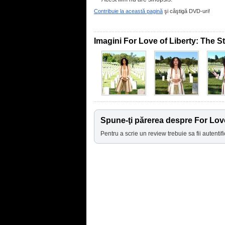
Contribuie la această pagină
şi câştigă DVD-uri!
Imagini For Love of Liberty: The S
Spune-ţi părerea despre For Love
Pentru a scrie un review trebuie sa fii autentifi