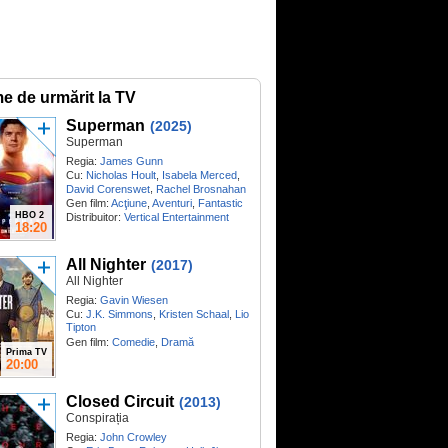
me de urmărit la TV
Superman
(2025)
Superman
Regia:
James Gunn
Cu:
Nicholas Hoult
,
Isabela Merced
,
,
David Corenswet
Rachel Brosnahan
Gen film:
Acţiune
,
Aventuri
,
Fantastic
HBO 2
Distribuitor:
Vertical Entertainment
18:20
All Nighter
(2017)
All Nighter
Regia:
Gavin Wiesen
Cu:
J.K. Simmons
,
Kristen Schaal
,
Lio
Tipton
Gen film:
Comedie
,
Dramă
Prima TV
20:00
Closed Circuit
(2013)
Conspirația
Regia:
John Crowley