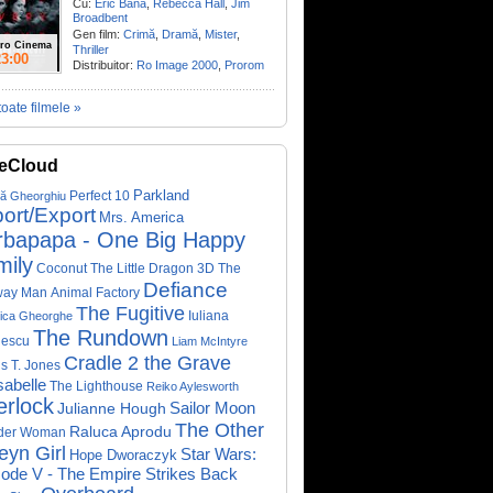
Cu:
Eric Bana
,
Rebecca Hall
,
Jim
Broadbent
Gen film:
Crimă
,
Dramă
,
Mister
,
ro Cinema
Thriller
23:00
Distribuitor:
Ro Image 2000
,
Prorom
toate filmele »
eCloud
Parkland
Perfect 10
că Gheorghiu
ort/Export
Mrs. America
rbapapa - One Big Happy
mily
Coconut The Little Dragon 3D
The
Defiance
way Man
Animal Factory
The Fugitive
Iuliana
ica Gheorghe
The Rundown
nescu
Liam McIntyre
Cradle 2 the Grave
s T. Jones
abelle
The Lighthouse
Reiko Aylesworth
erlock
Sailor Moon
Julianne Hough
The Other
Raluca Aprodu
der Woman
eyn Girl
Star Wars:
Hope Dworaczyk
ode V - The Empire Strikes Back