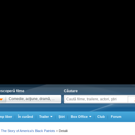
scoperă filme
Căutare
Comedie, acţiune, dramă, ...
mp liber
În curând
Trailer
Ştiri
Box Office
Club
Forum
: The Story of America's Black Patriots
Detalii
>