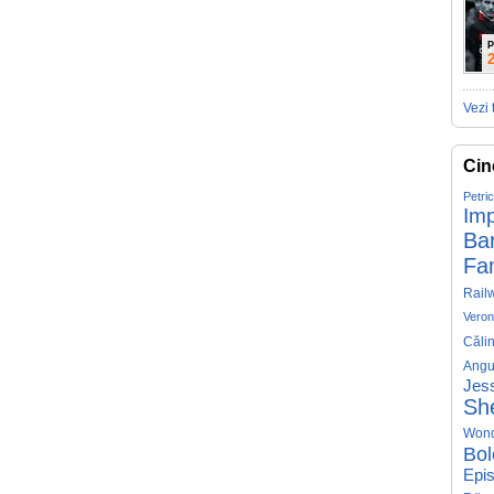
P
Vezi 
Cin
Petri
Imp
Ba
Fa
Rail
Veron
Căli
Angu
Jess
Sh
Won
Bol
Epis