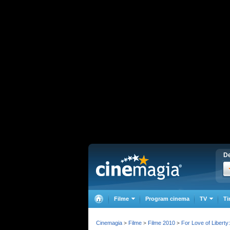
De
Filme
Program cinema
TV
Ti
Cinemagia
Filme
Filme 2010
For Love of Liberty
>
>
>