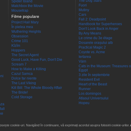
The Dog Stars
Spider Island
Fuori
Matchbox the Movie
Mutiny
Mousetrap
Cars
Filme populare
Fall 2: Deadpoint
Project Hail Mary
Handbook for Superheroes
În pielea mea
Don't Look Back in Anger
Wuthering Heights
By Any Means
Obsession
Le crime du 3e étage
Crime 101
Dosarele orașului alb
Kîzîm
Practical Magic 2
Hoppers
Coyote vs. Acme
The Secret Agent
Iertarea
Good Luck, Have Fun, Don't Die
Värn
Scream 7
Cats in the Museum: Treasures o
How to Make a Killing
Egypt
Cazul Samca
3 zile în septembrie
eni
Dolce far niente
Resident Evil
The Last Viking
Heart of the Beast
Kill Bill: The Whole Bloody Affair
Runner
The Bride!
Los domingos
Cold Storage
Atlasul Universului
Hopeu
aza
all
ke
losește cookie-uri. Navigând în continuare, vă exprimați acordul asupra folosirii cookie-urilor.