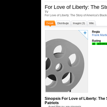
For Love of Liberty: The St
TV
For Love of Liberty: The Story of America's Black
Detalii
Distribuţie
Imagini (3)
Wiki
Regia
Frank Marti
Rating
Sinopsis For Love of Liberty: The 
Patriots
Acest film nu are sinopsis.