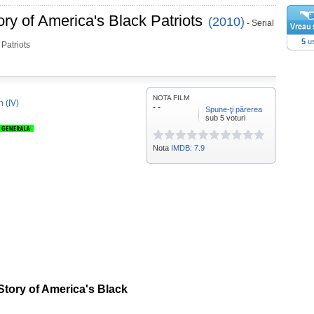
ory of America's Black Patriots
(2010)
- Serial
5
us
 Patriots
NOTA FILM
n (IV)
- -
Spune-ţi părerea
sub 5 voturi
Nota
IMDB: 7.9
Story of America's Black