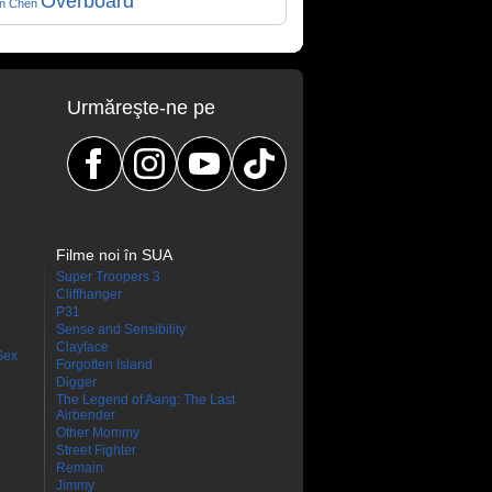
Overboard
on Chen
Urmăreşte-ne pe
Filme noi în SUA
Super Troopers 3
Cliffhanger
P31
Sense and Sensibility
Clayface
Sex
Forgotten Island
Digger
The Legend of Aang: The Last
Airbender
Other Mommy
Street Fighter
Remain
Jimmy