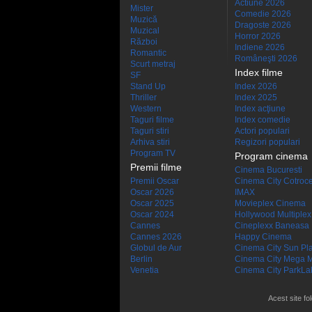
Actiune 2026
Mister
Comedie 2026
Muzică
Dragoste 2026
Muzical
Horror 2026
Război
Indiene 2026
Romantic
Româneşti 2026
Scurt metraj
Index filme
SF
Stand Up
Index 2026
Thriller
Index 2025
Western
Index acţiune
Taguri filme
Index comedie
Taguri stiri
Actori populari
Arhiva stiri
Regizori populari
Program TV
Program cinema
Premii filme
Cinema Bucuresti
Premii Oscar
Cinema City Cotroc
Oscar 2026
IMAX
Oscar 2025
Movieplex Cinema
Oscar 2024
Hollywood Multiplex
Cannes
Cineplexx Baneasa
Cannes 2026
Happy Cinema
Globul de Aur
Cinema City Sun Pl
Berlin
Cinema City Mega M
Venetia
Cinema City ParkLa
Acest site fo