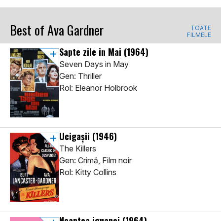
Best of Ava Gardner
TOATE
FILMELE
Sapte zile in Mai
(1964)
Seven Days in May
Gen: Thriller
Rol: Eleanor Holbrook
Ucigaşii
(1946)
The Killers
Gen: Crimă, Film noir
Rol: Kitty Collins
Noaptea iguanei
(1964)