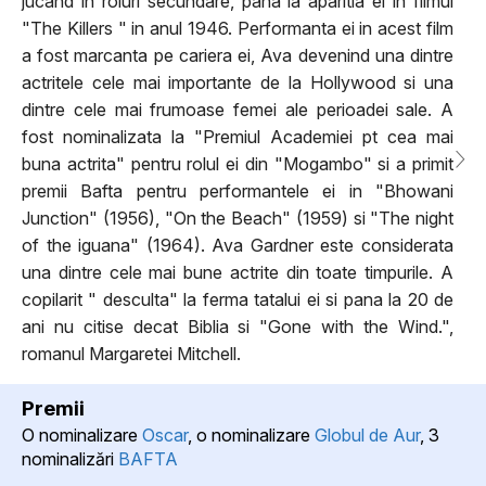
jucand in roluri secundare, pana la aparitia ei in filmul
"The Killers " in anul 1946. Performanta ei in acest film
a fost marcanta pe cariera ei, Ava devenind una dintre
actritele cele mai importante de la Hollywood si una
dintre cele mai frumoase femei ale perioadei sale. A
fost nominalizata la "Premiul Academiei pt cea mai
buna actrita" pentru rolul ei din "Mogambo" si a primit
premii Bafta pentru performantele ei in "Bhowani
Junction" (1956), "On the Beach" (1959) si "The night
of the iguana" (1964). Ava Gardner este considerata
una dintre cele mai bune actrite din toate timpurile. A
copilarit " desculta" la ferma tatalui ei si pana la 20 de
ani nu citise decat Biblia si "Gone with the Wind.",
romanul Margaretei Mitchell.
Premii
O nominalizare
Oscar
, o nominalizare
Globul de Aur
, 3
nominalizări
BAFTA