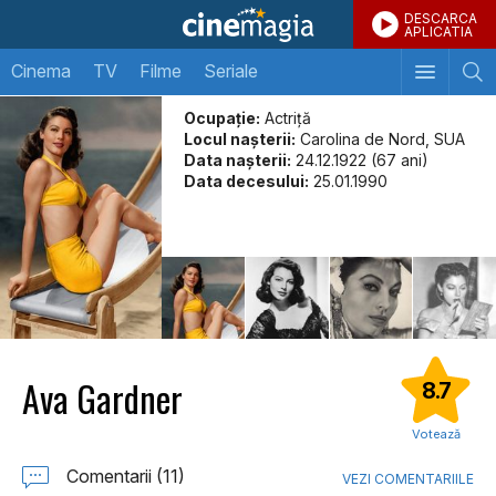
DESCARCA
APLICATIA
Cinema
TV
Filme
Seriale
Ocupație:
Actriță
Locul naşterii:
Carolina de Nord, SUA
Data naşterii:
24.12.1922 (67 ani)
Data decesului:
25.01.1990
Ava Gardner
8.7
Votează
Comentarii (11)
VEZI COMENTARIILE