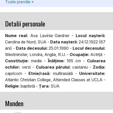
Toate premiile »
Detalii personale
Nume real:
Ava Lavinia Gardner -
Locul naşterii:
Carolina de Nord, SUA -
Data naşterii:
24.12.1922 (67
ani) -
Data decesului:
25.01.1990 -
Locul decesului:
Westminster, Londra, Anglia, R.U. -
Ocupaţie:
Actriță -
Constituţie:
medie -
Înălţime:
165 cm -
Culoarea
ochilor:
verzi -
Culoarea părului:
castaniu -
Zodia:
capricorn -
Etnie/rasă:
multirasială -
Universitate:
Atlantic Christian College, Attended Classes at UCLA -
Religie:
baptistă -
Țara:
SUA
Monden