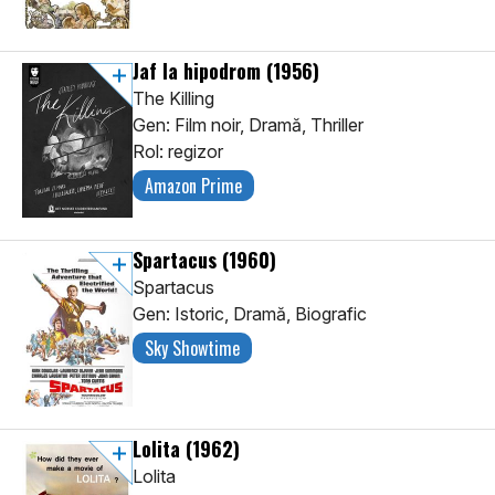
Jaf la hipodrom
(1956)
The Killing
Gen: Film noir, Dramă, Thriller
Rol: regizor
Amazon Prime
Spartacus
(1960)
Spartacus
Gen: Istoric, Dramă, Biografic
Sky Showtime
Lolita
(1962)
Lolita