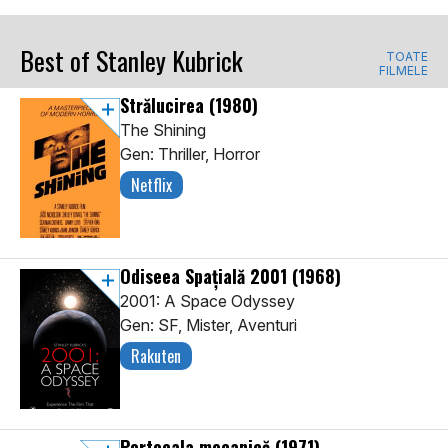
Best of Stanley Kubrick
TOATE
FILMELE
Strălucirea
(1980)
The Shining
Gen: Thriller, Horror
Netflix
Odiseea Spațială 2001
(1968)
2001: A Space Odyssey
Gen: SF, Mister, Aventuri
Rakuten
Portocala mecanică
(1971)