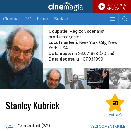
DESCARCA
APLICATIA
Cinema
TV
Filme
Seriale
Ocupație:
Regizor, scenarist,
producator,actor
Locul naşterii:
New York City, New
York, USA
Data naşterii:
26.07.1928 (70 ani)
Data decesului:
07.03.1999
Stanley Kubrick
9.1
Votează
Comentarii (32)
VEZI COMENTARIILE