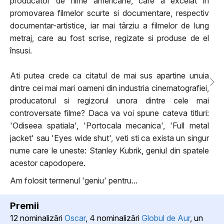
producator de filme americane, care a excelat în
promovarea filmelor scurte si documentare, respectiv
documentar-artistice, iar mai târziu a filmelor de lung
metraj, care au fost scrise, regizate si produse de el
însusi.
Ati putea crede ca citatul de mai sus apartine unuia
dintre cei mai mari oameni din industria cinematografiei,
producatorul si regizorul unora dintre cele mai
controversate filme? Daca va voi spune cateva titluri:
'Odiseea spatiala', 'Portocala mecanica', 'Full metal
jacket' sau 'Eyes wide shut', veti sti ca exista un singur
nume care le uneste: Stanley Kubrik, geniul din spatele
acestor capodopere.
Am folosit termenul 'geniu' pentru...
Premii
12 nominalizări
Oscar
, 4 nominalizări
Globul de Aur
, un