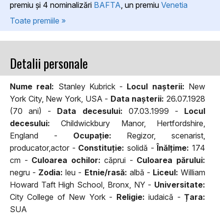
premiu şi 4 nominalizări
BAFTA
, un premiu
Venetia
Toate premiile »
Detalii personale
Nume real:
Stanley Kubrick -
Locul naşterii:
New
York City, New York, USA -
Data naşterii:
26.07.1928
(70 ani) -
Data decesului:
07.03.1999 -
Locul
decesului:
Childwickbury Manor, Hertfordshire,
England -
Ocupaţie:
Regizor, scenarist,
producator,actor -
Constituţie:
solidă -
Înălţime:
174
cm -
Culoarea ochilor:
căprui -
Culoarea părului:
negru -
Zodia:
leu -
Etnie/rasă:
albă -
Liceul:
William
Howard Taft High School, Bronx, NY -
Universitate:
City College of New York -
Religie:
iudaică -
Țara:
SUA