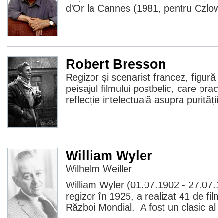
d'Or la Cannes (1981, pentru Czlow
Robert Bresson
Regizor și scenarist francez, figură
peisajul filmului postbelic, care pr
reflecție intelectuală asupra purității
William Wyler
Wilhelm Weiller
William Wyler (01.07.1902 - 27.07.
regizor în 1925, a realizat 41 de fil
Război Mondial. A fost un clasic al