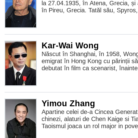
la 27.04.1935, în Atena, Grecia, și
în Pireu, Grecia. Tatăl său, Spyros,
Kar-Wai Wong
Născut în Shanghai, în 1958, Won
emigrat în Hong Kong cu părinții săi
debutat în film ca scenarist, înaint
Yimou Zhang
Apartine celei de-a Cincea Generati
chinezi, alaturi de Chen Kaige si 
Taoismul joaca un rol major in poves