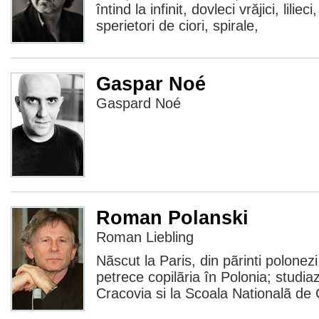
întind la infinit, dovleci vrăjici, lilie
sperietori de ciori, spirale,
Gaspar Noé
Gaspard Noé
Roman Polanski
Roman Liebling
Nãscut la Paris, din pãrinti polonez
petrece copilãria în Polonia; studia
Cracovia si la Scoala Nationalã de