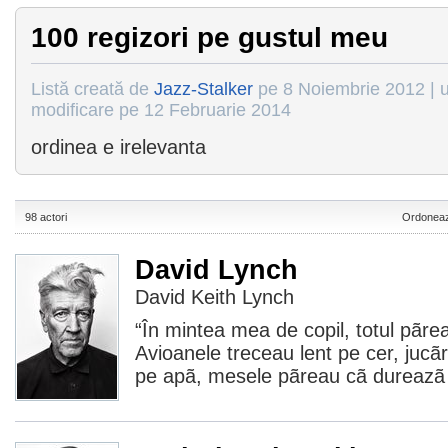
100 regizori pe gustul meu
Listă creată de
Jazz-Stalker
pe 8 Noiembrie 2012 | u
modificare pe 12 Februarie 2014
ordinea e irelevanta
98 actori
Ordoneaz
David Lynch
David Keith Lynch
“În mintea mea de copil, totul pãre
Avioanele treceau lent pe cer, jucãr
pe apã, mesele pãreau cã dureazã c