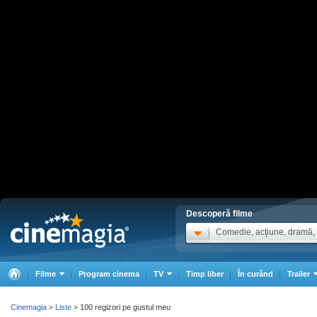
Descoperă filme
Comedie, acţiune, dramă, .
Filme
Program cinema
TV
Timp liber
În curând
Trailer
Cinemagia
Liste
100 regizori pe gustul meu
>
>