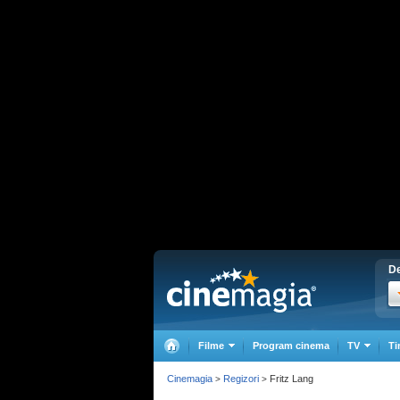
De
Filme
Program cinema
TV
Ti
Cinemagia
Regizori
Fritz Lang
>
>