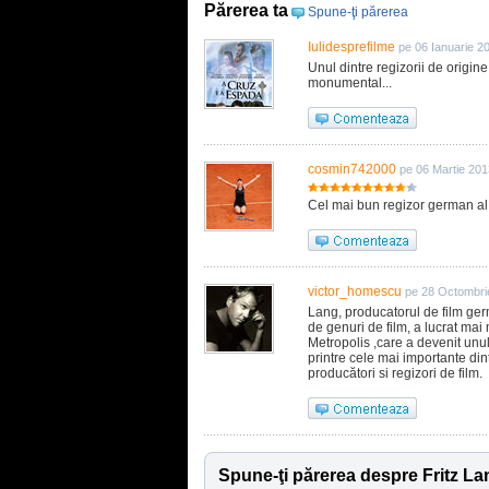
Părerea ta
Spune-ţi părerea
Iulidesprefilme
pe 06 Ianuarie 2
Unul dintre regizorii de origi
monumental...
cosmin742000
pe 06 Martie 201
Cel mai bun regizor german al tutu
victor_homescu
pe 28 Octombri
Lang, producatorul de film germ
de genuri de film, a lucrat mai
Metropolis ,care a devenit unu
printre cele mai importante dint
producători si regizori de film.
Spune-ţi părerea despre Fritz La