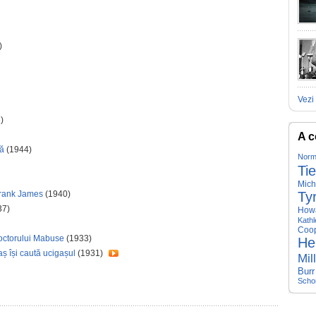
)
Vezi 
)
A c
nă
(1944)
Norma
Ti
Mich
Frank James
(1940)
Ty
37)
Howa
Kath
Coo
octorului Mabuse
(1933)
He
aș își caută ucigașul
(1931)
Mil
Burr
Scho