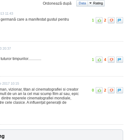
Ordonează după
Data
Rating
013 11:43
ne germană care a manifestat gustul pentru
1
2
3 20:37
ror timpurilor..............
1
4
e 2017 10:15
an, vizionar, titan al cinematografiei si creator
0
2
 mult de un an la cel mai scump film al sau, epic
l dintre reperele cinematografiei mondiale,
re cele clasice. A influențat generații de
ng