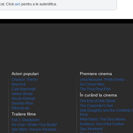
cat. Click
aici
pentru a te autentifica.
Actori populari
Premiere cinema
Charlize Theron
Uma Musume: Pretty Derby -...
Beyoncé
Ice Cream Man
Cate Blanchett
The Pout-Pout Fish
Adrien Brody
În curând la cinema
Nicole Kidman
The End of Oak Street
Osvaldo Ríos
The Carpenter's Son
Născuţi azi
Gail Daughtry and the Celebrity 
Trailere filme
Pass
PAW Patrol: The Dino Movie
Fall 2: Deadpoint
Insidious: Out of the Further
Ha-chan, Shake Your Booty!
Spa Weekend
Star Wars: Visions Presents -...