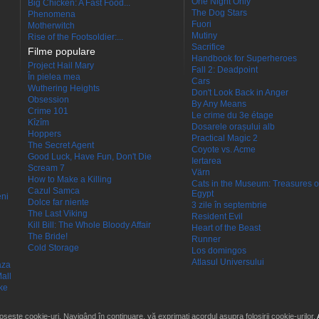
One Night Only
Big Chicken: A Fast Food...
The Dog Stars
Phenomena
Fuori
Motherwitch
Mutiny
Rise of the Footsoldier:...
Sacrifice
Filme populare
Handbook for Superheroes
Project Hail Mary
Fall 2: Deadpoint
În pielea mea
Cars
Wuthering Heights
Don't Look Back in Anger
Obsession
By Any Means
Crime 101
Le crime du 3e étage
Kîzîm
Dosarele orașului alb
Hoppers
Practical Magic 2
The Secret Agent
Coyote vs. Acme
Good Luck, Have Fun, Don't Die
Iertarea
Scream 7
Värn
How to Make a Killing
Cats in the Museum: Treasures o
Cazul Samca
Egypt
eni
Dolce far niente
3 zile în septembrie
The Last Viking
Resident Evil
Kill Bill: The Whole Bloody Affair
Heart of the Beast
The Bride!
Runner
Cold Storage
Los domingos
Atlasul Universului
aza
all
ke
losește cookie-uri. Navigând în continuare, vă exprimați acordul asupra folosirii cookie-urilor.