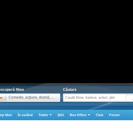
scoperă filme
Căutare
Comedie, acţiune, dramă, ...
mp liber
În curând
Trailer
Ştiri
Box Office
Club
Forum