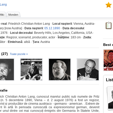
z Lang
Wiki
Monden
 real
: Friedrich Christian Anton Lang ·
Locul naşterii
: Vienna, Austria-
ry [now Austria] ·
Data naşterii
:
05.12.1890
·
Data decesului
:
.1976 ·
Locul decesului
: Beverly Hills, Los Angeles, California, USA ·
ţie
: Regizor, scenarist, producator, actor ·
Înălţime
: 183 cm ·
Zodia
:
ător ·
Etnie/rasă
: albă ·
Țara
: Austria
Best 
 (27)
Toate pozele »
Lis
rafie
rich Christian Anton Lang, cunoscut marelui public sub numele de Fritz
(n. 5 decembrie 1890, Viena – d. 2 august 1976) a fost un regizor,
rist și producător de cinema austriaco - germano - american. . Extrem de
ent în artă în perioada cunoscută ca expresionismul german, devenit
ior unul dintre cei mai cunoscuți émigrés din Germania în Statele Unite,