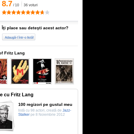
8.7
/
10
36
voturi
Îţi place sau deteşti acest actor?
Adaugă-l într-o listă!
of Fritz Lang
te cu Fritz Lang
100 regizori pe gustul meu
listă cu 98 actori, creată de
Jazz-
Stalker
pe 8 Noiembrie 2012