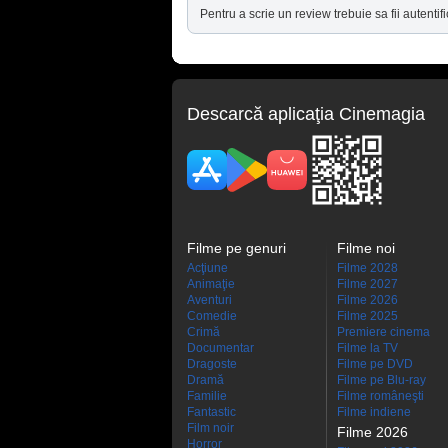
Pentru a scrie un review trebuie sa fii autentifi
Descarcă aplicaţia Cinemagia
Filme pe genuri
Filme noi
Acţiune
Filme 2028
Animaţie
Filme 2027
Aventuri
Filme 2026
Comedie
Filme 2025
Crimă
Premiere cinema
Documentar
Filme la TV
Dragoste
Filme pe DVD
Dramă
Filme pe Blu-ray
Familie
Filme româneşti
Fantastic
Filme indiene
Film noir
Filme 2026
Horror