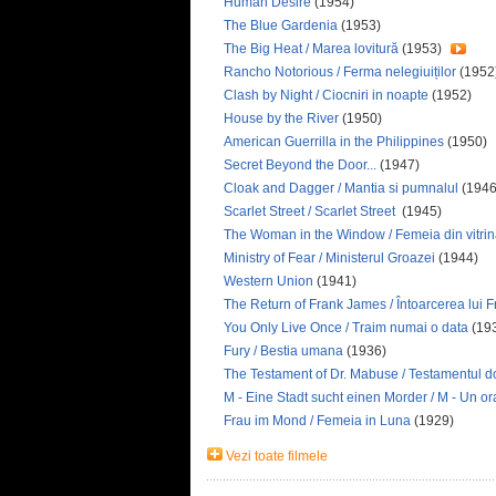
Human Desire
(1954)
The Blue Gardenia
(1953)
The Big Heat / Marea lovitură
(1953)
Rancho Notorious / Ferma nelegiuiților
(1952
Clash by Night / Ciocniri in noapte
(1952)
House by the River
(1950)
American Guerrilla in the Philippines
(1950)
Secret Beyond the Door...
(1947)
Cloak and Dagger / Mantia si pumnalul
(1946
Scarlet Street / Scarlet Street
(1945)
The Woman in the Window / Femeia din vitri
Ministry of Fear / Ministerul Groazei
(1944)
Western Union
(1941)
The Return of Frank James / Întoarcerea lui 
You Only Live Once / Traim numai o data
(19
Fury / Bestia umana
(1936)
The Testament of Dr. Mabuse / Testamentul d
M - Eine Stadt sucht einen Morder / M - Un or
Frau im Mond / Femeia in Luna
(1929)
Vezi toate filmele