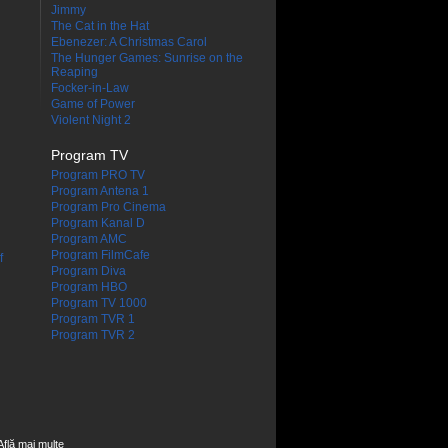
Jimmy
The Cat in the Hat
Ebenezer: A Christmas Carol
The Hunger Games: Sunrise on the
Reaping
Focker-in-Law
Game of Power
Violent Night 2
Program TV
Program PRO TV
Program Antena 1
Program Pro Cinema
Program Kanal D
Program AMC
Program FilmCafe
f
Program Diva
Program HBO
Program TV 1000
Program TVR 1
Program TVR 2
Află mai multe