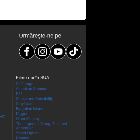
Urmăreşte-ne pe
Filme noi în SUA
Cliffhanger
American Summer
P31
Sense and Sensibility
Clayface
Forgotten Island
Digger
Sex
Other Mommy
The Legend of Aang: The Last
Airbender
Street Fighter
Remain