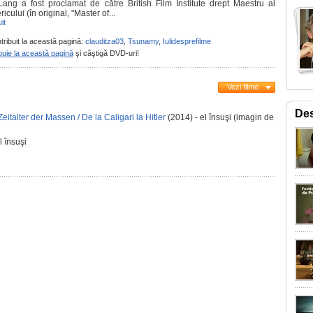
 Lang a fost proclamat de către British Film Institute drept Maestru al
ricului (în original, "Master of...
lt
tribuit la această pagină:
clauditza03
,
Tsunamy
,
Iulidesprefilme
buie la această pagină
şi câştigă DVD-uri!
Vezi filme
Des
eitalter der Massen / De la Caligari la Hitler
(2014) - el însuşi (imagin de
l însuşi