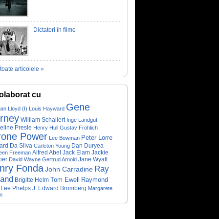
Dictatori în filme
toate articolele »
olaborat cu
Gene
n Lloyd (I)
Louis Hayward
erney
William Schallert
Inge Landgut
eline Presle
Henry Hull
Gustav Fröhlich
rone Power
Peter Lorre
Lee Bowman
rd Da Silva
Dan Duryea
Carleton Young
Alfred Abel
Jack Elam
Jackie
leen Freeman
per
Jane Wyatt
David Wayne
Gertrud Arnold
nry Fonda
Ray
John Carradine
land
Tom Ewell
Raymond
Brigitte Helm
Lee Phelps
J. Edward Bromberg
Margarete
n