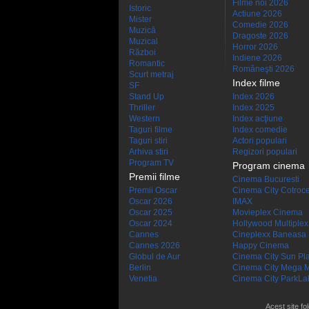
Filme noi 2026
Istoric
Actiune 2026
Mister
Comedie 2026
Muzică
Dragoste 2026
Muzical
Horror 2026
Război
Indiene 2026
Romantic
Româneşti 2026
Scurt metraj
Index filme
SF
Stand Up
Index 2026
Thriller
Index 2025
Western
Index acţiune
Taguri filme
Index comedie
Taguri stiri
Actori populari
Arhiva stiri
Regizori populari
Program TV
Program cinema
Premii filme
Cinema Bucuresti
Premii Oscar
Cinema City Cotroc
Oscar 2026
IMAX
Oscar 2025
Movieplex Cinema
Oscar 2024
Hollywood Multiplex
Cannes
Cineplexx Baneasa
Cannes 2026
Happy Cinema
Globul de Aur
Cinema City Sun Pl
Berlin
Cinema City Mega M
Venetia
Cinema City ParkLa
Acest site fo