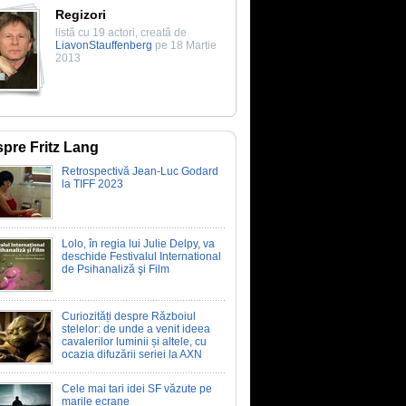
Regizori
listă cu 19 actori, creată de
LiavonStauffenberg
pe 18 Martie
2013
pre Fritz Lang
Retrospectivă Jean-Luc Godard
la TIFF 2023
Lolo, în regia lui Julie Delpy, va
deschide Festivalul International
de Psihanaliză şi Film
Curiozități despre Războiul
stelelor: de unde a venit ideea
cavalerilor luminii și altele, cu
ocazia difuzării seriei la AXN
Cele mai tari idei SF văzute pe
marile ecrane