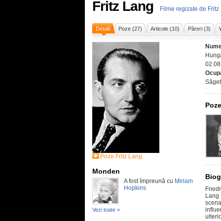
Fritz Lang
Filme regizate de Frit
Detalii
Poze (27)
Articole (10)
Păreri (3)
Nume
Hunga
02.08
Ocupa
Săget
Poze
Poze Fritz Lang
Monden
Biog
A fost împreună cu
Miriam
Hopkins
Fried
Lang 
scena
influ
Vezi toate »
ulter