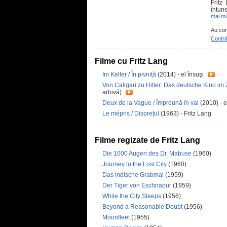
Fritz
întune
mai mu
Au con
Contri
Filme cu Fritz Lang
Im Keller / În pivniță
(2014) - el însuşi
Von Caligari zu Hitler: Das deutsche Kino im Z
arhivă)
Deux de la Vague / Împreună în val
(2010) - e
Le mépris / Disprețul
(1963) - Fritz Lang
Filme regizate de Fritz Lang
Die 1000 Augen des Dr. Mabuse
(1960)
Journey to the Lost City
(1960)
Das indische Grabmal
(1959)
Der Tiger von Eschnapur
(1959)
While the City Sleeps
(1956)
Beyond a Reasonable Doubt
(1956)
Moonfleet
(1955)