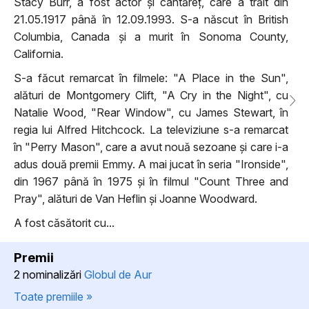
Stacy Burr, a fost actor și cântăreț, care a trăit din
21.05.1917 până în 12.09.1993. S-a născut în British
Columbia, Canada și a murit în Sonoma County,
California.
S-a făcut remarcat în filmele: "A Place in the Sun",
alături de Montgomery Clift, "A Cry in the Night", cu
Natalie Wood, "Rear Window", cu James Stewart, în
regia lui Alfred Hitchcock. La televiziune s-a remarcat
în "Perry Mason", care a avut nouă sezoane și care i-a
adus două premii Emmy. A mai jucat în seria "Ironside",
din 1967 până în 1975 și în filmul "Count Three and
Pray", alături de Van Heflin și Joanne Woodward.
A fost căsătorit cu...
Premii
2 nominalizări
Globul de Aur
Toate premiile »