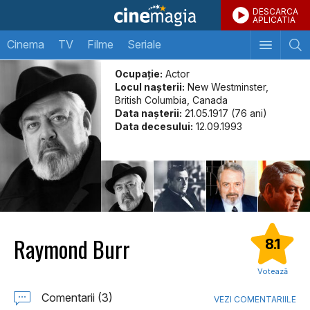
DESCARCA
APLICATIA
Cinema
TV
Filme
Seriale
Ocupație:
Actor
Locul naşterii:
New Westminster,
British Columbia, Canada
Data naşterii:
21.05.1917 (76 ani)
Data decesului:
12.09.1993
Raymond Burr
8.1
Votează
Comentarii (3)
VEZI COMENTARIILE