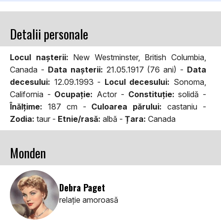
Detalii personale
Locul naşterii:
New Westminster, British Columbia,
Canada -
Data naşterii:
21.05.1917 (76 ani) -
Data
decesului:
12.09.1993 -
Locul decesului:
Sonoma,
California -
Ocupaţie:
Actor -
Constituţie:
solidă -
Înălţime:
187 cm -
Culoarea părului:
castaniu -
Zodia:
taur -
Etnie/rasă:
albă -
Țara:
Canada
Monden
Debra Paget
relaţie amoroasă