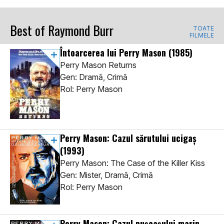
Best of Raymond Burr
TOATE
FILMELE
Întoarcerea lui Perry Mason
(1985)
Perry Mason Returns
Gen: Dramă, Crimă
Rol: Perry Mason
Perry Mason: Cazul sărutului ucigaș
(1993)
Perry Mason: The Case of the Killer Kiss
Gen: Mister, Dramă, Crimă
Rol: Perry Mason
Perry Mason: Cazul pușcașului marin