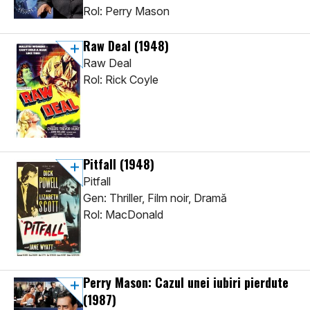
Rol: Perry Mason
Raw Deal
(1948)
Raw Deal
Rol: Rick Coyle
Pitfall
(1948)
Pitfall
Gen: Thriller, Film noir, Dramă
Rol: MacDonald
Perry Mason: Cazul unei iubiri pierdute
(1987)