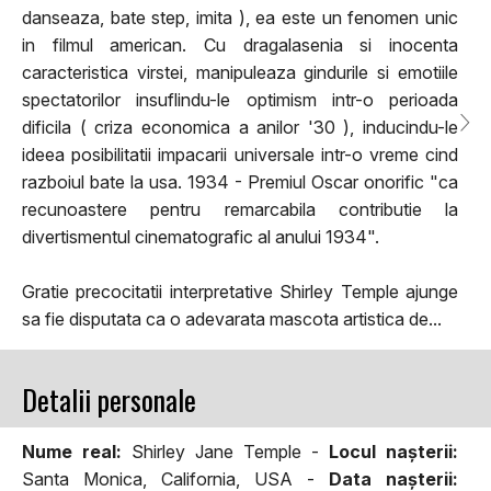
danseaza, bate step, imita ), ea este un fenomen unic
in filmul american. Cu dragalasenia si inocenta
caracteristica virstei, manipuleaza gindurile si emotiile
spectatorilor insuflindu-le optimism intr-o perioada
dificila ( criza economica a anilor '30 ), inducindu-le
ideea posibilitatii impacarii universale intr-o vreme cind
razboiul bate la usa. 1934 - Premiul Oscar onorific "ca
recunoastere pentru remarcabila contributie la
divertismentul cinematografic al anului 1934".
Gratie precocitatii interpretative Shirley Temple ajunge
sa fie disputata ca o adevarata mascota artistica de...
Detalii personale
Nume real:
Shirley Jane Temple -
Locul naşterii:
Santa Monica, California, USA -
Data naşterii: