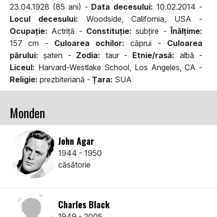
23.04.1928 (85 ani) -
Data decesului:
10.02.2014 -
Locul decesului:
Woodside, California, USA -
Ocupaţie:
Actriţă -
Constituţie:
subţire -
Înălţime:
157 cm -
Culoarea ochilor:
căprui -
Culoarea
părului:
şaten -
Zodia:
taur -
Etnie/rasă:
albă -
Liceul:
Harvard-Westlake School, Los Angeles, CA -
Religie:
prezbiteriană -
Țara:
SUA
Monden
John Agar
1944 - 1950
căsătorie
Charles Black
1949 - 2005