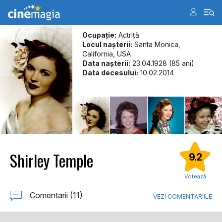
Ocupație:
Actriţă
Locul naşterii:
Santa Monica,
California, USA
Data naşterii:
23.04.1928 (85 ani)
Data decesului:
10.02.2014
Shirley Temple
9.2
Votează
Comentarii (11)
VEZI COMENTARIILE