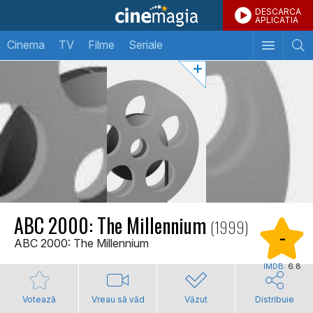
DESCARCA
APLICATIA
Cinema
TV
Filme
Seriale
ABC 2000: The Millennium
(1999)
-
ABC 2000: The Millennium
IMDB:
6.8
Votează
Vreau să văd
Văzut
Distribuie