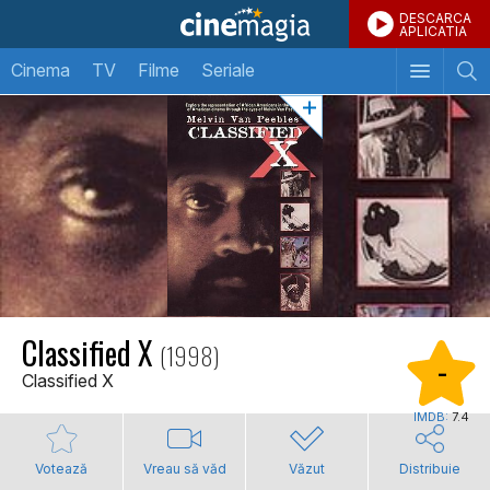
DESCARCA
APLICATIA
Cinema
TV
Filme
Seriale
Classified X
(1998)
-
Classified X
IMDB:
7.4
Votează
Vreau să văd
Văzut
Distribuie