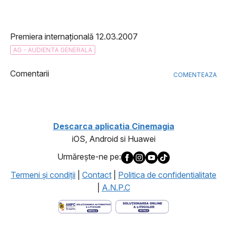
Premiera internațională 12.03.2007
AG - AUDIENTA GENERALA
Comentarii
COMENTEAZA
Descarca aplicatia Cinemagia
iOS, Android si Huawei
Urmăreşte-ne pe:
Termeni şi condiţii
|
Contact
|
Politica de confidentialitate
|
A.N.P.C