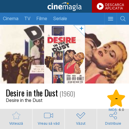
DESCARCA
APLICATIA
Cinema
TV
Filme
Seriale
Desire in the Dust
(1960)
-
Desire in the Dust
IMDB:
6.0
Votează
Vreau să văd
Văzut
Distribuie