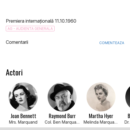
Premiera internațională 11.10.1960
AG - AUDIENTA GENERALA
Comentarii
COMENTEAZA
Actori
Joan Bennett
Raymond Burr
Martha Hyer
B
Mrs. Marquand
Col. Ben Marquand
Melinda Marquand
Dr