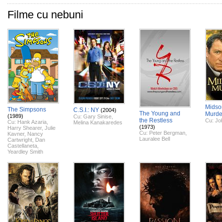
Filme cu nebuni
Midso
The Simpsons
C.S.I.: NY
(2004)
The Young and
Murde
(1989)
Cu:
Gary Sinise
,
the Restless
Cu:
Jo
Cu:
Hank Azaria
,
Melina Kanakaredes
(1973)
Harry Shearer
,
Julie
Cu:
Peter Bergman
,
Kavner
,
Nancy
Lauralee Bell
Cartwright
,
Dan
Castellaneta
,
Yeardley Smith