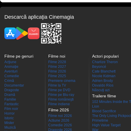
Descarcă aplicaţia Cinemagia
Filme pe genuri
Filme noi
Actori populari
Acţiune
Filme 2028
Charlize Theron
Animaţie
Filme 2027
Beyoncé
Aventuri
Filme 2026
Cate Blanchett
Comedie
Filme 2025
Nicole Kidman
Crimă
Premiere cinema
Adrien Brody
Documentar
Filme la TV
Osvaldo Ríos
Dragoste
Filme pe DVD
Născuţi azi
Dramă
Filme pe Blu-ray
Trailere filme
Familie
Filme româneşti
102 Minutes Inside the 
Fantastic
Filme indiene
Lion
Film noir
Filme 2026
Blood Sacrifice
Horror
Filme noi 2026
The Only Living Pickpocke
Istoric
Actiune 2026
Primetime
Mister
Comedie 2026
High Value Target
Muzică
Dragoste 2026
War