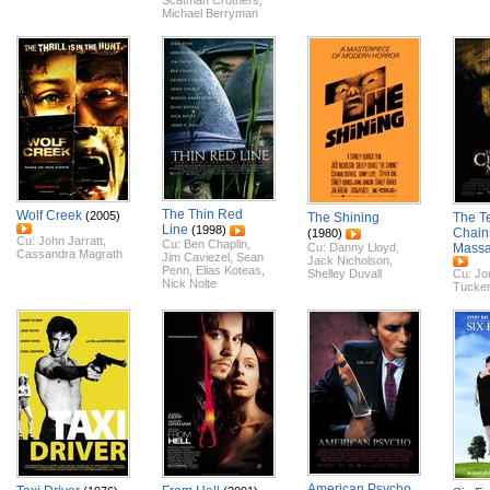
Scatman Crothers
,
Michael Berryman
The Thin Red
Wolf Creek
(2005)
The Shining
The T
Line
(1998)
Chai
(1980)
Cu:
John Jarratt
,
Cu:
Ben Chaplin
,
Cu:
Danny Lloyd
,
Massa
Cassandra Magrath
Jim Caviezel
,
Sean
Jack Nicholson
,
Penn
,
Elias Koteas
,
Shelley Duvall
Cu:
Jo
Nick Nolte
Tucker
American Psycho