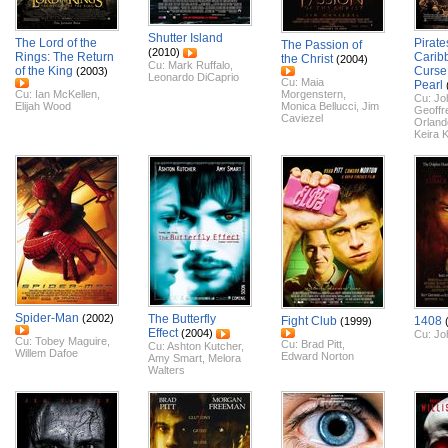
Shutter Island
The Lord of the
Pirate
The Passion of
(2010)
Rings: The Return
Carib
the Christ
(2004)
Cu:
Mark Ruffalo
,
of the King
Curse 
(2003)
Leonardo DiCaprio
Cu:
Maia
Pearl
Cu:
Ian McKellen
,
Morgenstern
,
Cu:
Jo
Elijah Wood
Monica Bellucci
,
Jim
Geoffr
Caviezel
Orland
Keira K
Spider-Man
(2002)
The Butterfly
Fight Club
1408
(1999)
Effect
(2004)
Cu:
Jo
Cu:
Tobey Maguire
,
Cu:
Brad Pitt
,
Cu:
Ashton Kutcher
,
Willem Dafoe
Edward Norton
Amy Smart
,
Melora
Walters