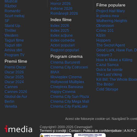
Muzical
Horror 2026
Filme populare
Război
Indiene 2026
Romantic
Project Hail Mary
Româneşti 2026
Scurt metraj
În pielea mea
Index filme
SF
Wuthering Heights
Stand Up
Index 2026
Obsession
Thriller
Index 2025
Crime 101
Western
Index acţiune
Kîzîm
Taguri filme
Index comedie
Hoppers
Taguri stiri
Actori populari
The Secret Agent
Arhiva stiri
Regizori populari
Good Luck, Have Fun, D
Program TV
Scream 7
Program cinema
How to Make a Killing
Premii filme
Cinema Bucuresti
Cazul Samca
Premii Oscar
Cinema City Cotroceni
Dolce far niente
Oscar 2026
IMAX
The Last Viking
Oscar 2025
Movieplex Cinema
Kill Bill: The Whole Blood
Oscar 2024
Hollywood Multiplex
The Bride!
Cannes
Cineplexx Baneasa
Cold Storage
Cannes 2026
Happy Cinema
Globul de Aur
Cinema City Sun Plaza
Berlin
Cinema City Mega Mall
Venetia
Cinema City ParkLake
Acest site folosește cookie-uri. Navigând în conti
Copyright© 2000-2026 Cinemagia®
Termeni şi condiţii
|
Contact
|
Politica de confidențialitate
|
A.N.P.C