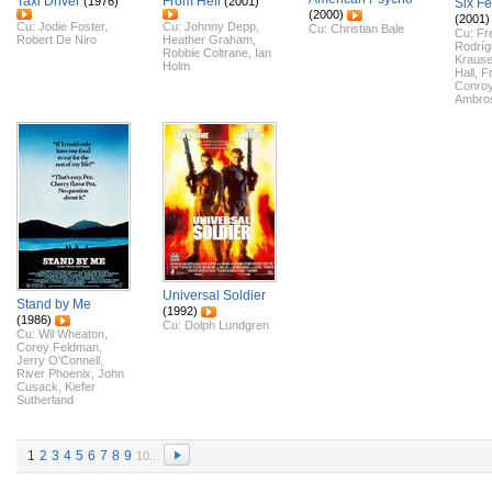
Taxi Driver
From Hell
(1976)
(2001)
Six F
(2000)
(2001)
Cu:
Jodie Foster
,
Cu:
Johnny Depp
,
Cu:
Christian Bale
Cu:
Fr
Robert De Niro
Heather Graham
,
Rodríg
Robbie Coltrane
,
Ian
Kraus
Holm
Hall
,
F
Conro
Ambro
Universal Soldier
Stand by Me
(1992)
(1986)
Cu:
Dolph Lundgren
Cu:
Wil Wheaton
,
Corey Feldman
,
Jerry O'Connell
,
River Phoenix
,
John
Cusack
,
Kiefer
Sutherland
1
2
3
4
5
6
7
8
9
10..