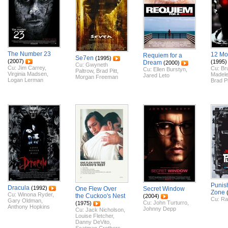
The Number 23
12 Mo
Requiem for a
Se7en
(1995)
(2007)
(1995)
Dream
(2000)
Cu:
Gwyneth
Cu:
Jim Carrey
,
Cu:
Bru
Cu:
Ellen Burstyn
,
Paltrow
,
Brad Pitt
,
Virginia Madsen
,
Madele
Jared Leto
Morgan Freeman
Logan Lerman
Brad Pi
Punis
Dracula
(1992)
One Flew Over
Secret Window
Zone
Cu:
Winona Ryder
,
the Cuckoo's Nest
(2004)
Cu:
Ra
Gary Oldman
,
Cu:
John Turturro
,
(1975)
Anthony Hopkins
Johnny Depp
Cu:
Jack Nicholson
,
Louise Fletcher
,
Danny DeVito
,