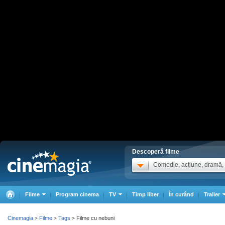
Descoperă filme
Comedie, acţiune, dramă, .
Filme
Program cinema
TV
Timp liber
În curând
Trailer
Cinemagia
Filme
Tags
Filme cu nebuni
>
>
>