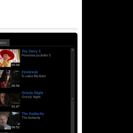
ailere
Toy Story 5
Povestea jucăriilor 5
00:49
Firebreak
În calea flăcărilor
00:54
Grizzly Night
Grizzly Night
01:47
The Audacity
The Audacity
00:52