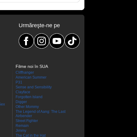
Urmăreşte-ne pe
Filme noi în SUA
Cliffhanger
American Summer
P31
Sense and Sensibility
Clayface
Forgotten Island
Digger
Sex
Other Mommy
The Legend of Aang: The Last
Airbender
Street Fighter
Remain
Jimmy
The Cat in the Hat