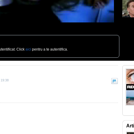
tentificat. Click
aici
pentru a te autentifica.
2 19:38
Art