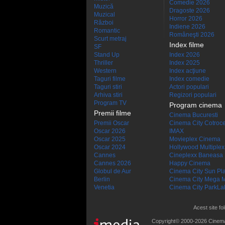
Comedie 2026
Muzică
Dragoste 2026
Muzical
Horror 2026
Război
Indiene 2026
Romantic
Româneşti 2026
Scurt metraj
Index filme
SF
Stand Up
Index 2026
Thriller
Index 2025
Western
Index acţiune
Taguri filme
Index comedie
Taguri stiri
Actori populari
Arhiva stiri
Regizori populari
Program TV
Program cinema
Premii filme
Cinema Bucuresti
Premii Oscar
Cinema City Cotroc
Oscar 2026
IMAX
Oscar 2025
Movieplex Cinema
Oscar 2024
Hollywood Multiplex
Cannes
Cineplexx Baneasa
Cannes 2026
Happy Cinema
Globul de Aur
Cinema City Sun Pl
Berlin
Cinema City Mega M
Venetia
Cinema City ParkLa
Acest site fo
Copyright© 2000-2026 Cinem