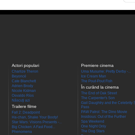
Actori populari
Premiere cinema
Charlize Theron
Uma Musume: Pretty Derby -...
Beyoncé
Ice Cream Man
Cate Blanchett
The Pout-Pout Fish
Adrien Brody
În curând la cinema
Nicole Kidman
The End of Oak Street
Osvaldo Ríos
The Carpenter's Son
Născuţi azi
Gail Daughtry and the Celebrity 
Trailere filme
Pass
PAW Patrol: The Dino Movie
Fall 2: Deadpoint
Insidious: Out of the Further
Ha-chan, Shake Your Booty!
Spa Weekend
Star Wars: Visions Presents -...
One Night Only
Big Chicken: A Fast Food...
The Dog Stars
Phenomena