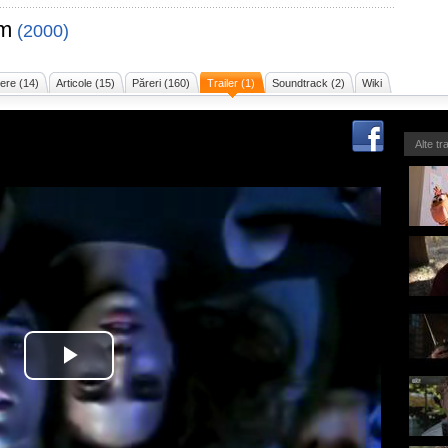
am
(2000)
ere (14)
Articole (15)
Păreri (160)
Trailer (1)
Soundtrack (2)
Wiki
Alte tr