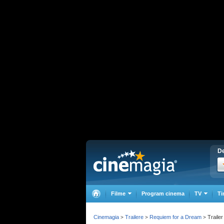
De
Filme
Program cinema
TV
Ti
Cinemagia
Trailere
Requiem for a Dream
Trailer
>
>
>