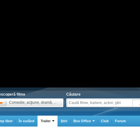
scoperă filme
Căutare
Comedie, acţiune, dramă, ...
mp liber
În curând
Trailer
Ştiri
Box Office
Club
Forum