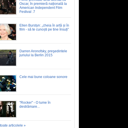
Oscar, în premieră națională la
American Independent Film
Festival .7
Ellen Burstyn: „cheia în artă și în
film - să te cunoști pe tine însuți”
Darren Aronofsky, preşedintele
juriului la Berlin 2015
Cele mai bune coloane sonore
"Rocker" - O lume în
destrămare...
toate articolele »