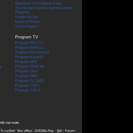
Ebenezer: A Christmas Carol
The Hunger Games: Sunrise on the
Reaping
Focker-in-Law
Game of Power
Violent Night 2
Program TV
Program PRO TV
Program Antena 1
Program Pro Cinema
Program Kanal D
Program AMC
Program FilmCafe
f
Program Diva
Program HBO
Program TV 1000
Program TVR 1
Program TVR 2
Află mai multe
În curând
Box office
DVD/Blu Ray
Ştiri
Forum