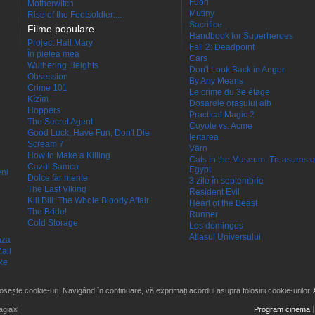
Fuori
Motherwitch
Mutiny
Rise of the Footsoldier:...
Sacrifice
Filme populare
Handbook for Superheroes
Project Hail Mary
Fall 2: Deadpoint
În pielea mea
Cars
Wuthering Heights
Don't Look Back in Anger
Obsession
By Any Means
Crime 101
Le crime du 3e étage
Kîzîm
Dosarele orașului alb
Hoppers
Practical Magic 2
The Secret Agent
Coyote vs. Acme
Good Luck, Have Fun, Don't Die
Iertarea
Scream 7
Värn
How to Make a Killing
Cats in the Museum: Treasures o
Cazul Samca
Egypt
eni
Dolce far niente
3 zile în septembrie
The Last Viking
Resident Evil
Kill Bill: The Whole Bloody Affair
Heart of the Beast
The Bride!
Runner
Cold Storage
Los domingos
Atlasul Universului
aza
all
ke
losește cookie-uri. Navigând în continuare, vă exprimați acordul asupra folosirii cookie-urilor.
agia®
Program cinema