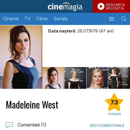
DESCARCA
APLICATIA
Cinema
TV
Filme
Seriale
Data naşterii:
26.07.1979 (47 ani)
Madeleine West
7.3
Votează
Comentarii (1)
VEZI COMENTARIILE