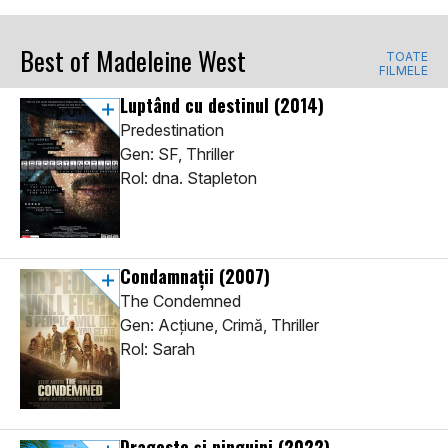
Best of Madeleine West
TOATE
FILMELE
Luptând cu destinul
(2014)
Predestination
Gen: SF, Thriller
Rol: dna. Stapleton
Condamnații
(2007)
The Condemned
Gen: Acţiune, Crimă, Thriller
Rol: Sarah
Dragoste și pinguini
(2022)