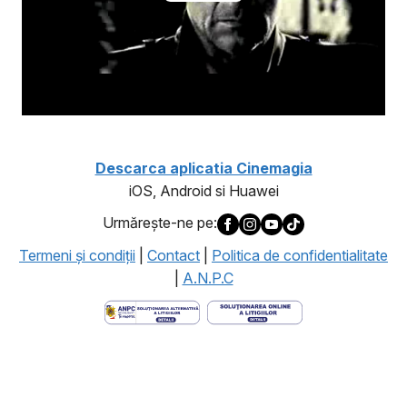
Descarca aplicatia Cinemagia
iOS, Android si Huawei
Urmăreşte-ne pe:
Termeni şi condiţii
|
Contact
|
Politica de confidentialitate
|
A.N.P.C